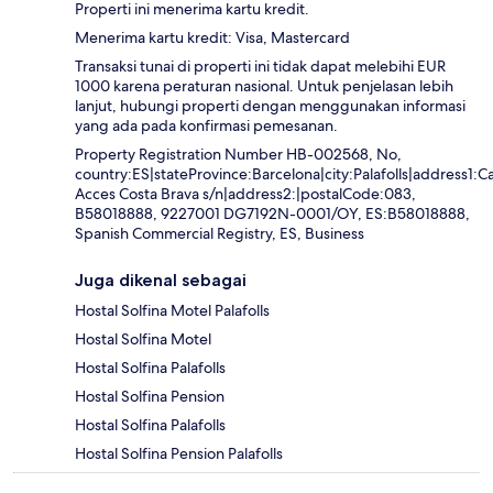
Properti ini menerima kartu kredit.
Menerima kartu kredit: Visa, Mastercard
Transaksi tunai di properti ini tidak dapat melebihi EUR
1000 karena peraturan nasional. Untuk penjelasan lebih
lanjut, hubungi properti dengan menggunakan informasi
yang ada pada konfirmasi pemesanan.
Property Registration Number HB-002568, No,
country:ES|stateProvince:Barcelona|city:Palafolls|address1:C
Acces Costa Brava s/n|address2:|postalCode:083,
B58018888, 9227001 DG7192N-0001/OY, ES:B58018888,
Spanish Commercial Registry, ES, Business
Juga dikenal sebagai
Hostal Solfina Motel Palafolls
Hostal Solfina Motel
Hostal Solfina Palafolls
Hostal Solfina Pension
Hostal Solfina Palafolls
Hostal Solfina Pension Palafolls