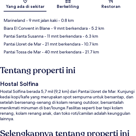
Peta
Yang ada di sekitar
Berkeliling
Restoran
Marineland
- 9 mnt jalan kaki
- 0.8 km
Biara El Convent in Blane
- 9 mnt berkendara
- 5.2 km
Pantai Santa Susanna
- 11 mnt berkendara
- 6.3 km
Pantai Lloret de Mar
- 21 mnt berkendara
- 10.7 km
Pantai Tossa de Mar
- 40 mnt berkendara
- 21.7 km
Tentang properti ini
Hostal Solfina
Hostal Solfina berada 5,7 mil (9,2 km) dari Pantai Lloret de Mar. Kunjungi
kedai kopi/kafe yang merupakan spot sempurna untuk bersantap, dan
setelah bersenang-senang di kolam renang outdoor, bersantailah
menikmati minuman di bar/lounge.Fasilitas seperti bar tepi kolam
renang, kolam renang anak, dan toko roti/camilan adalah keunggulan
lainnya.
Selengkapnya tentang properti ini