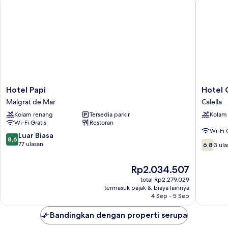
Tempat
Tidur
Double
dengan
tempat
tidur
Sofa,
balkon
Hotel
Hotel
Hotel Papi
Hotel 
Papi
Continen
Malgrat de Mar
Calella
Malgrat
Calella
Kolam renang
Tersedia parkir
Kolam
de
Calella
Wi-Fi Gratis
Restoran
Mar
Wi-Fi 
8.6
Luar Biasa
8,6
6.8
dari
77 ulasan
6,8
3 ula
dari
10,
10,
Luar
Harga
Rp2.034.507
3
Biasa,
sekarang
ulasan
total Rp2.279.029
77
Rp2.034.507
termasuk pajak & biaya lainnya
ulasan
4 Sep - 5 Sep
Bandingkan dengan properti serupa