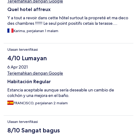
refundable so I drank myself to sleep. Naturally, I’m a light
Terjemahkan dengan Google
sleeper in this type of environment so I woke up several times
Quel hotel affreux
between 11-2 when the paper thin walls could not contain the
sound of neighboring residents arguing in the hallway. Worst
Y a tout a revoir dans cette hôtel surtout la propreté et ma deco
place I’ve stayed in in my whole life.
des chambres !!!!!! Le seul point positifs cetais la terasse....
Karima, perjalanan 1 malam
Ulasan terverifikasi
4/10 Lumayan
6 Apr 2021
Terjemahkan dengan Google
Habitación Regular
Estancia aceptable aunque sería deseable un cambio de
colchón y una mejora en el baño.
FRANCISCO, perjalanan 2 malam
Ulasan terverifikasi
8/10 Sangat bagus