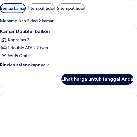
Filter
Semua kamar
1 tempat tidur
2 tempat tidur
tersedia
untuk
Menampilkan 2 dari 2 kamar
kamar
Lihat
Kamar Double, balkon | Wi-Fi gratis da
7
Kamar Double, balkon
semua
Kapasitas 2
foto
1 double ATAU 2 twin
untuk
Kamar
Wi-Fi Gratis
Double,
Rincian
Rincian selengkapnya
balkon
lebih
lanjut
Lihat harga untuk tanggal Anda
untuk
Kamar
Double,
balkon