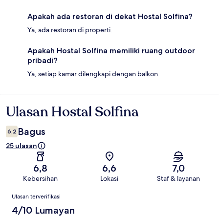
Apakah ada restoran di dekat Hostal Solfina?
Ya, ada restoran di properti.
Apakah Hostal Solfina memiliki ruang outdoor
pribadi?
Ya, setiap kamar dilengkapi dengan balkon.
Ulasan Hostal Solfina
Ulasan
Bagus
6,2
25 ulasan
6,8
6,6
7,0
Kebersihan
Lokasi
Staf & layanan
Ulasan
Ulasan terverifikasi
4/10 Lumayan