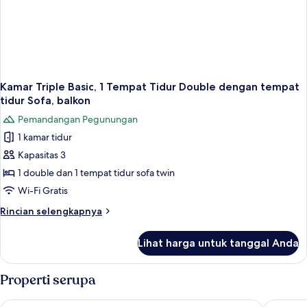
Kamar Triple Basic, 1 Tempat Tidur Double dengan tempat
tidur Sofa, balkon
Pemandangan Pegunungan
1 kamar tidur
Kapasitas 3
1 double dan 1 tempat tidur sofa twin
Wi-Fi Gratis
Rincian
Rincian selengkapnya
lebih
lanjut
Lihat harga untuk tanggal Anda
untuk
Kamar
Triple
Properti serupa
Basic,
1
Hotel Papi
Hotel Co