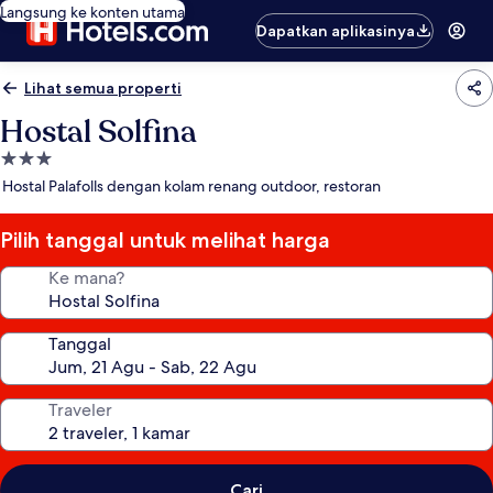
Langsung ke konten utama
Dapatkan aplikasinya
Lihat semua properti
Hostal Solfina
Properti
bintang
Hostal Palafolls dengan kolam renang outdoor, restoran
3.0
Pilih tanggal untuk melihat harga
Ke mana?
Tanggal
Traveler
Cari