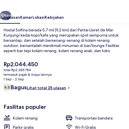
belumnya
Berikutnya
56+
Ringkasan
Kamar
Lokasi
Kebijakan
Hostal Solfina berada 5,7 mil (9,2 km) dari Pantai Lloret de Mar.
Kunjungi kedai kopi/kafe yang merupakan spot sempurna untuk
bersantap, dan setelah bersenang-senang di kolam renang
outdoor, bersantailah menikmati minuman di bar/lounge.Fasilitas
seperti bar tepi kolam renang, kolam renang anak, dan toko
roti/camilan adalah keunggulan lainnya.
Harga
Rp2.044.450
saat
total Rp2.289.784
ini
termasuk pajak & biaya lainnya
Kolam renang outdoor
Rp2.044.450
1 Sep - 2 Sep
Ulasan
Bagus
6,2
Lihat total 25 ulasan
6,2 dari 10
Fasilitas populer
Kolam renang
Transportasi bandara
Parkir gratis
Wi-Fi Gratis