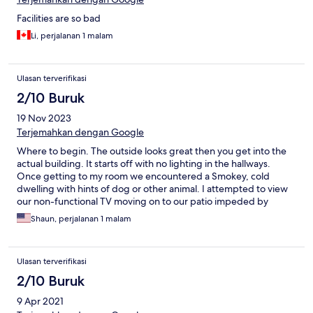
Facilities are so bad
Li, perjalanan 1 malam
Ulasan terverifikasi
2/10 Buruk
19 Nov 2023
Terjemahkan dengan Google
Where to begin. The outside looks great then you get into the
actual building. It starts off with no lighting in the hallways.
Once getting to my room we encountered a Smokey, cold
dwelling with hints of dog or other animal. I attempted to view
our non-functional TV moving on to our patio impeded by
plastic lounge chairs stacked up to the ceiling . Making our way
Shaun, perjalanan 1 malam
to the bathroom we encountered someone’s underwear left on
the floor from the last occupant, no soap or shampoo and a wet
floor of stagnant water. We made our way to the hard spring
Ulasan terverifikasi
mattress, as I laid my head on the paper-thin pillow the feeling
of concern over personal safety washed over me quickly and I
2/10 Buruk
decided to place a chair in front of the door. I tried contacting
9 Apr 2021
Expedia to get out of there but the reservation was non-