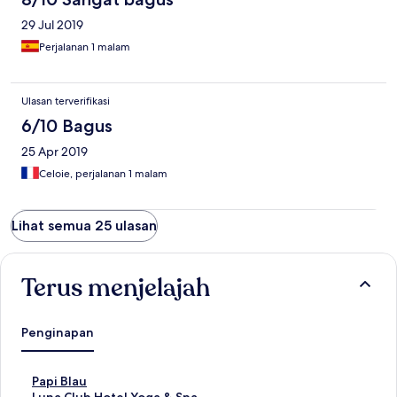
29 Jul 2019
Perjalanan 1 malam
Ulasan terverifikasi
6/10 Bagus
25 Apr 2019
Celoie, perjalanan 1 malam
Lihat semua 25 ulasan
Terus menjelajah
Penginapan
T
Papi Blau
a
T