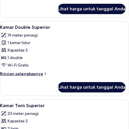
Room
lebih
lanjut
Lihat harga untuk tanggal Anda
untuk
Deluxe
Double
Lihat
Kamar Double Superior | Seprai premiu
11
Room
Kamar Double Superior
semua
19 meter persegi
foto
1 kamar tidur
untuk
Kamar
Kapasitas 3
Double
1 double
Superior
Wi-Fi Gratis
Rincian
Rincian selengkapnya
lebih
lanjut
Lihat harga untuk tanggal Anda
untuk
Kamar
Double
Lihat
Kamar Twin Superior | Seprai premium,
7
Superior
Kamar Twin Superior
semua
23 meter persegi
foto
Kapasitas 3
untuk
Kamar
2 twin