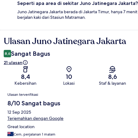
Seperti apa area di sekitar Juno Jatinegara Jakarta?
Juno Jatinegara Jakarta berada di Jakarta Timur, hanya 7 menit
berjalan kaki dari Stasiun Matraman.
Ulasan Juno Jatinegara Jakarta
Ulasan
Sangat Bagus
8,6
21 ulasan
8,4
10
8,6
Kebersihan
Lokasi
Staf & layanan
Ulasan
Ulasan terverifikasi
8/10 Sangat bagus
12 Sep 2025
Terjemahkan dengan Google
Great location
Cem, perjalanan 1 malam