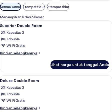
Filter
Semua kamar
1 tempat tidur
2 tempat tidur
tersedia
untuk
Menampilkan 6 dari 6 kamar
kamar
Lihat
Seprai premium, meja kerja, kedap suar
11
Superior Double Room
semua
Kapasitas 3
foto
1 double
untuk
Superior
Wi-Fi Gratis
Double
Rincian
Rincian selengkapnya
Room
lebih
lanjut
Lihat harga untuk tanggal Anda
untuk
Superior
Double
Lihat
Seprai premium, meja kerja, kedap suar
5
Room
Deluxe Double Room
semua
Kapasitas 3
foto
1 double
untuk
Deluxe
Wi-Fi Gratis
Double
Rincian
Rincian selengkapnya