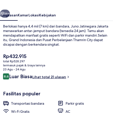
belumnya
Berikutnya
36+
Ringkasan
Kamar
Lokasi
Kebijakan
Berlokasi hanya 4,4 mil (7 km) dari bandara, Juno Jatinegara Jakarta
menawarkan antar-jemput bandara (tersedia 24 jam). Tamu akan
mendapatkan manfaat gratis seperti WiFi dan parkir mandiri.Selain
itu, Grand Indonesia dan Pusat Perbelanjaan Thamrin City dapat
dicapai dengan berkendara singkat.
Harga
Rp432.915
saat
total Rp528.297
ini
termasuk pajak & biaya lainnya
Lobi
Rp432.915
23 Agu - 24 Agu
Ulasan
Luar Biasa
8,6
Lihat total 21 ulasan
8,6 dari 10
Fasilitas populer
Transportasi bandara
Parkir gratis
Wi-Fi Gratis
AC