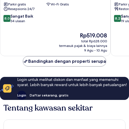
Parkir gratis
Wi-Fi Gratis
Parkir 
Jakarta
Menten
Resepsionis 24/7
Restor
Pusat
Jakarta
Pusat
8.0
8.2
Sangat Baik
San
8,0
8,2
dari
dari
34 ulasan
19 ul
10,
10,
Sangat
Sangat
Harga
Rp519.008
Baik,
Baik,
sekarang
total Rp628.000
34
19
Rp519.008
termasuk pajak & biaya lainnya
ulasan
ulasan
9 Agu - 10 Agu
Bandingkan dengan properti serupa
Login untuk melihat diskon dan manfaat yang memenuhi
syarat. Lebih banyak reward untuk lebih banyak petualangan!
Login
Daftar sekarang, gratis
Tentang kawasan sekitar