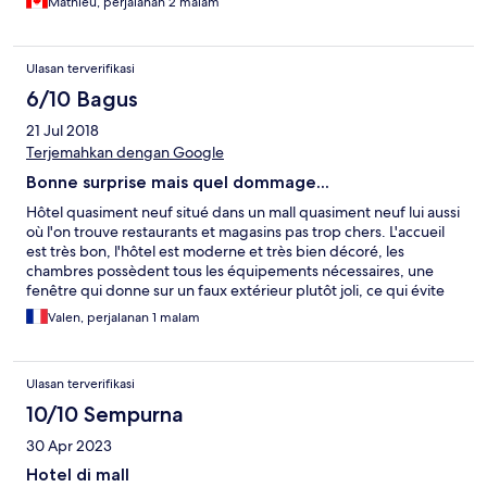
Mathieu, perjalanan 2 malam
Ulasan terverifikasi
6/10 Bagus
21 Jul 2018
Terjemahkan dengan Google
Bonne surprise mais quel dommage...
Hôtel quasiment neuf situé dans un mall quasiment neuf lui aussi
où l'on trouve restaurants et magasins pas trop chers. L'accueil
est très bon, l'hôtel est moderne et très bien décoré, les
chambres possèdent tous les équipements nécessaires, une
fenêtre qui donne sur un faux extérieur plutôt joli, ce qui évite
les nuisances de la route. Mais quel dommage que la propreté
Valen, perjalanan 1 malam
ne soit pas au rendez-vous ! Sol sale et collant, papiers et touffes
de cheveux, draps et serviettes tâchés... À croire que le service
de ménage ne fait que de la figuration... L'hôtel serai vraiment
Ulasan terverifikasi
très bien si ce point (très important) étais réglé !
10/10 Sempurna
30 Apr 2023
Hotel di mall