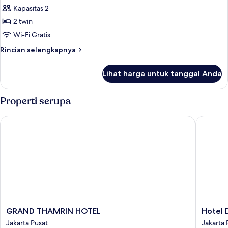
semua
Kapasitas 2
foto
2 twin
untuk
Superior
Wi-Fi Gratis
Twin
Rincian
Rincian selengkapnya
Room
lebih
lanjut
Lihat harga untuk tanggal Anda
untuk
Superior
Twin
Properti serupa
Room
GRAND THAMRIN HOTEL
Hotel De
GRAND
Hotel
GRAND THAMRIN HOTEL
Hotel 
THAMRIN
Des
Jakarta Pusat
Jakarta 
HOTEL
Indes