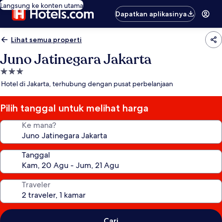
Langsung ke konten utama
Dapatkan aplikasinya
Lihat semua properti
Juno Jatinegara Jakarta
Properti
bintang
Hotel di Jakarta, terhubung dengan pusat perbelanjaan
3.0
Pilih tanggal untuk melihat harga
Ke mana?
Tanggal
Traveler
Cari