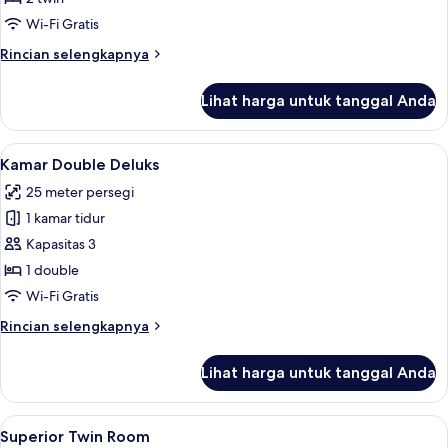
Twin
Wi-Fi Gratis
Superior
Rincian
Rincian selengkapnya
lebih
lanjut
Lihat harga untuk tanggal Anda
untuk
Kamar
Twin
Lihat
Kamar Double Deluks | Seprai premium,
5
Superior
Kamar Double Deluks
semua
25 meter persegi
foto
1 kamar tidur
untuk
Kamar
Kapasitas 3
Double
1 double
Deluks
Wi-Fi Gratis
Rincian
Rincian selengkapnya
lebih
lanjut
Lihat harga untuk tanggal Anda
untuk
Kamar
Double
Lihat
Seprai premium, meja kerja, kedap suar
4
Deluks
Superior Twin Room