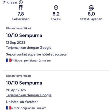
71 ulasan
7,8
8,2
8,0
Kebersihan
Lokasi
Staf & layanan
Ulasan
Ulasan terverifikasi
10/10 Sempurna
12 Sep 2023
Terjemahkan dengan Google
Séjour parfait superbe hôtel et accueuil
Philippe, perjalanan 2 malam
Ulasan terverifikasi
10/10 Sempurna
20 Apr 2025
Terjemahkan dengan Google
Un hôtel où s'arrêter.
olivier, perjalanan 1 malam