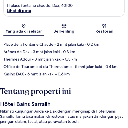
11 place fontaine chaude, Dax, 40100
Lihat di peta
Peta
Yang ada di sekitar
Berkeliling
Restoran
Place de la Fontaine Chaude
- 2 mnt jalan kaki
- 0.2 km
Arènes de Dax
- 3 mnt jalan kaki
- 0.3 km
Thermes Adour
- 3 mnt jalan kaki
- 0.3 km
Office de Tourisme et du Thermalisme
- 5 mnt jalan kaki
- 0.4 km
Kasino DAX
- 6 mnt jalan kaki
- 0.6 km
Tentang properti ini
Hôtel Bains Sarrailh
Nikmati kunjungan Anda ke Dax dengan menginap di Hôtel Bains
Sarrailh. Tamu bisa makan di restoran, atau manjakan diri dengan pijat
jaringan dalam, facial, atau perawatan tubuh.