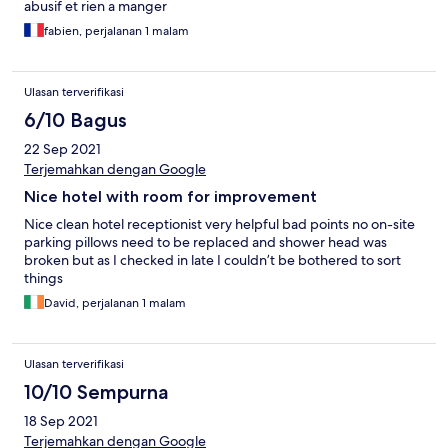
abusif et rien a manger
fabien, perjalanan 1 malam
Ulasan terverifikasi
6/10 Bagus
22 Sep 2021
Terjemahkan dengan Google
Nice hotel with room for improvement
Nice clean hotel receptionist very helpful bad points no on-site
parking pillows need to be replaced and shower head was
broken but as I checked in late I couldn’t be bothered to sort
things
David, perjalanan 1 malam
Ulasan terverifikasi
10/10 Sempurna
18 Sep 2021
Terjemahkan dengan Google