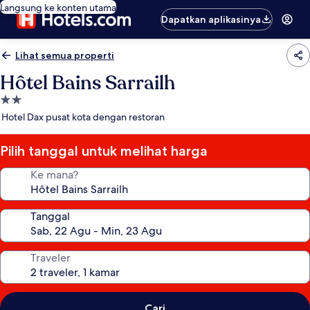
Langsung ke konten utama
Dapatkan aplikasinya
Lihat semua properti
Hôtel Bains Sarrailh
Properti
bintang
Hotel Dax pusat kota dengan restoran
2.0
Pilih tanggal untuk melihat harga
Ke mana?
Tanggal
Traveler
Cari