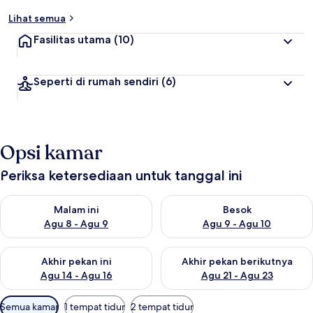
Lihat semua
Fasilitas utama
(10)
Seperti di rumah sendiri
(6)
Opsi kamar
Periksa ketersediaan untuk tanggal ini
Periksa ketersediaan untuk malam ini Agu 8 - Agu 9
Periksa ketersediaan untuk be
Malam ini
Besok
Agu 8 - Agu 9
Agu 9 - Agu 10
Periksa ketersediaan untuk akhir pekan ini Agu 14 - Agu 16
Periksa ketersediaan untuk ak
Akhir pekan ini
Akhir pekan berikutnya
Agu 14 - Agu 16
Agu 21 - Agu 23
Filter
Semua kamar
1 tempat tidur
2 tempat tidur