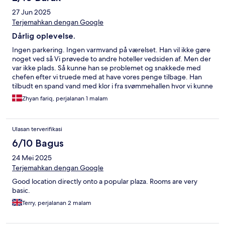
27 Jun 2025
Terjemahkan dengan Google
Dårlig oplevelse.
Ingen parkering. Ingen varmvand på værelset. Han vil ikke gøre
noget ved så Vi prøvede to andre hoteller vedsiden af. Men der
var ikke plads. Så kunne han se problemet og snakkede med
chefen efter vi truede med at have vores penge tilbage. Han
tilbudt en spand vand med klor i fra svømmehallen hvor vi kunne
vaske os med. Og det nægtede vi. Og så tilbudt han et andet
Zhyan fariq, perjalanan 1 malam
værelse. Jeg vil ikke går der igen.
Ulasan terverifikasi
6/10 Bagus
24 Mei 2025
Terjemahkan dengan Google
Good location directly onto a popular plaza. Rooms are very
basic.
Terry, perjalanan 2 malam