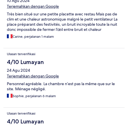
10 Agu 2024
Terjemahkan dengan Google
Très bien situé sur une petite placette avec restau Mais pas de
clim et une chaleur astronomique malgré le petit ventilateur La
place préparant des festivités, un bruit incroyable toute la nuit
donc impossible de fermer l’œil entre bruit et chaleur
Carine, perjalanan 1 malam
Ulasan terverifikasi
4/10 Lumayan
24 Agu 2024
Terjemahkan dengan Google
Personnel agréable. La chambre n’est pas la même que sur le
site. Ménage négligé.
Sophie, perjalanan 6 malam
Ulasan terverifikasi
4/10 Lumayan