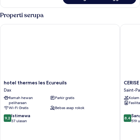
untuk
Kamar
Twin
Properti serupa
hotel thermes les Ecureuils
CERISE D
hotel
CERISE
hotel thermes les Ecureuils
CERISE 
thermes
Dax
Dax
Saint-Pa
les
-
Ramah hewan
Parkir gratis
Kolam
Ecureuils
Les
peliharaan
Fasilit
Dax
Jardins
Wi-Fi Gratis
Bebas asap rokok
du
9.2
8.4
Istimewa
Lac
San
9,2
8,4
dari
dari
37 ulasan
Saint-
519 u
10,
10,
Paul-
Istimewa,
Sangat
les-
37
Baik,
Dax