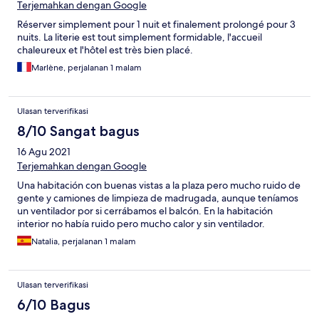
Terjemahkan dengan Google
Réserver simplement pour 1 nuit et finalement prolongé pour 3
nuits. La literie est tout simplement formidable, l'accueil
chaleureux et l'hôtel est très bien placé.
Marlène, perjalanan 1 malam
Ulasan terverifikasi
8/10 Sangat bagus
16 Agu 2021
Terjemahkan dengan Google
Una habitación con buenas vistas a la plaza pero mucho ruido de
gente y camiones de limpieza de madrugada, aunque teníamos
un ventilador por si cerrábamos el balcón. En la habitación
interior no había ruido pero mucho calor y sin ventilador.
Natalia, perjalanan 1 malam
Ulasan terverifikasi
6/10 Bagus