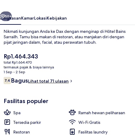
belumnya
Berikutnya
50+
Ringkasan
Kamar
Lokasi
Kebijakan
Nikmati kunjungan Anda ke Dax dengan menginap di Hôtel Bains
Sarrailh. Tamu bisa makan di restoran, atau manjakan diri dengan
pijat jaringan dalam, facial, atau perawatan tubuh.
Harga
Rp1.464.343
saat
total Rp1.664.470
ini
termasuk pajak & biaya lainnya
Rp1.464.343
1 Sep - 2 Sep
Ulasan
Bagus
7,4
Lihat total 71 ulasan
Resepsionis
7,4 dari 10
Fasilitas populer
Spa
Ramah hewan peliharaan
Tersedia parkir
Wi-Fi Gratis
Restoran
Fasilitas laundry