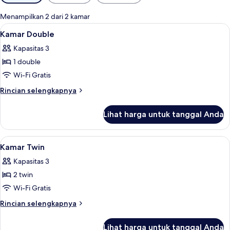
tersedia
untuk
Menampilkan 2 dari 2 kamar
kamar
Lihat
Kamar Double | Brankas, meja kerja, ti
5
Kamar Double
semua
Kapasitas 3
foto
1 double
untuk
Kamar
Wi-Fi Gratis
Double
Rincian
Rincian selengkapnya
lebih
lanjut
Lihat harga untuk tanggal Anda
untuk
Kamar
Double
Lihat
Kamar Twin | Brankas, meja kerja, tira
8
Kamar Twin
semua
Kapasitas 3
foto
2 twin
untuk
Kamar
Wi-Fi Gratis
Twin
Rincian
Rincian selengkapnya
lebih
lanjut
Lihat harga untuk tanggal Anda