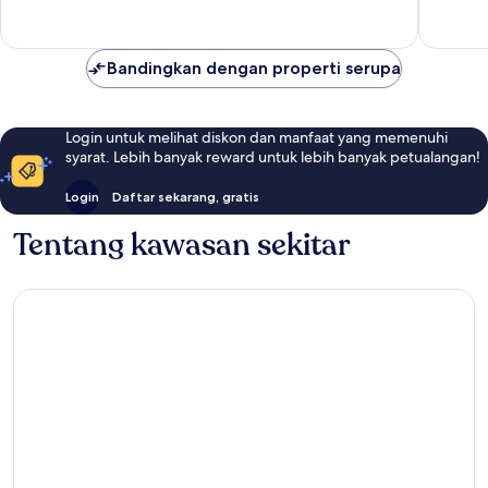
ulasan
519
ulasan
Bandingkan dengan properti serupa
Login untuk melihat diskon dan manfaat yang memenuhi
syarat. Lebih banyak reward untuk lebih banyak petualangan!
Login
Daftar sekarang, gratis
Tentang kawasan sekitar