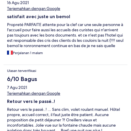
16 Agu 2021
Terjemahkan dengan Google
satisfait avec juste un bemol
Propreté PARFAITE attente pour la clef car une seule personne à
l'accueil pour faire aussi les accueils des curistes qui n'arrivent
pas toujours avec les bons documents. et ce n'est pas l'hotel qui
est responsable des cris des clients ds les couloirs la nuit (!!!! seul
bemol le ronronnement continue en bas de je ne sais quelle
machine ... mais malgré tout dormi jusqu'à 6 h 42 !!! pour une
Perjalanan 1 malam
seule nuit tout va bien. J'imagine que pour 3 semaines les clients
sont dirigés vers un autre côté de l'hôtel pour échapper à ce
ronronnement...
Ulasan terverifikasi
6/10 Bagus
7 Agu 2021
Terjemahkan dengan Google
Retour vers le passé..!
Retour vers le passé..! ... Sans clim, volet roulant manuel. Hôtel
propre, accueil correct, il faut juste être patient. Aucune
proposition de petit déjeuner ?! Oreillers vieux et
inconfortables. Jolie vue sur la fontaine chaude mais aucune
isolation donc très bruyant.... Bref une nuit pas plus !