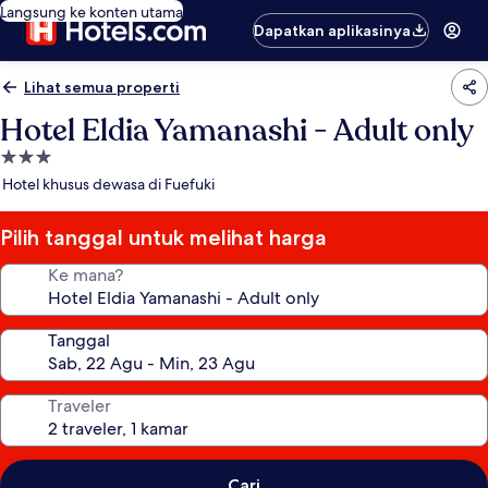
Langsung ke konten utama
Dapatkan aplikasinya
Lihat semua properti
Hotel Eldia Yamanashi - Adult only
Properti
bintang
Hotel khusus dewasa di Fuefuki
3.0
Pilih tanggal untuk melihat harga
Ke mana?
Tanggal
Traveler
Cari