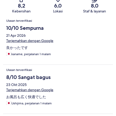
8,2
6,0
8,0
Kebersihan
Lokasi
Staf & layanan
Ulasan
Ulasan terverifikasi
10/10 Sempurna
21 Apr 2026
Terjemahkan dengan Google
良かったです
kaname, perjalanan 1 malam
Ulasan terverifikasi
8/10 Sangat bagus
23 Okt 2025
Terjemahkan dengan Google
お風呂も広く快適でした
Ushijima, perjalanan 1 malam