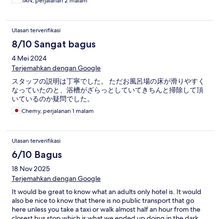
TAN, perjalanan 2 malam
Ulasan terverifikasi
8/10 Sangat bagus
4 Mei 2024
Terjemahkan dengan Google
スタッフの説明は丁寧でした。 ただお風呂場の床が滑りやすく
なっていたのと、浴槽がざらっとしていてきちんと掃除して頂
いているのか疑問でした。
Chemy, perjalanan 1 malam
Ulasan terverifikasi
6/10 Bagus
18 Nov 2025
Terjemahkan dengan Google
It would be great to know what an adults only hotel is. It would
also be nice to know that there is no public transport that go
here unless you take a taxi or walk almost half an hour from the
closest bus stop which is what we ended up doing in the dark