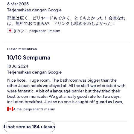
6 Mar 2025
Terjemahkan dengan Google
部屋は広く、ビリヤードもできて、とてもよかった！ 会員なれ
ば、無料でおつまみや、ドリンクも頼めるのもよかった！
きみひこ, perjalanan 1 malam
Ulasan terverifikasi
10/10 Sempurna
18 Jul 2024
Terjemahkan dengan Google
Nice hotel. Huge room. The bathroom was bigger than the
other Japan hotels we stayed at. All the staff we interacted with
were fantastic. A bit of a language barrier but they tried their
best to communicate. We got a really good rate for two days,
included breakfast. Just so no one is caught off guard as I was,
this is an adult hotel. Not as in no minors, but as in a love hotel. If
Alma, perjalanan 2 malam
you’re not familiar (I was not) Google this first before booking so
you know what you’re getting into. If that doesn’t bother you, it
was a great stay for a great rate. The 7/11 is across the street for
Lihat semua 184 ulasan
good snacks and actually good meals. Check out the sweets