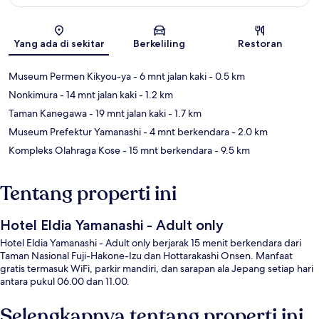
Peta
Yang ada di sekitar
Berkeliling
Restoran
Museum Permen Kikyou-ya
- 6 mnt jalan kaki
- 0.5 km
Nonkimura
- 14 mnt jalan kaki
- 1.2 km
Taman Kanegawa
- 19 mnt jalan kaki
- 1.7 km
Museum Prefektur Yamanashi
- 4 mnt berkendara
- 2.0 km
Kompleks Olahraga Kose
- 15 mnt berkendara
- 9.5 km
Tentang properti ini
Hotel Eldia Yamanashi - Adult only
Hotel Eldia Yamanashi - Adult only berjarak 15 menit berkendara dari
Taman Nasional Fuji-Hakone-Izu dan Hottarakashi Onsen. Manfaat
gratis termasuk WiFi, parkir mandiri, dan sarapan ala Jepang setiap hari
antara pukul 06.00 dan 11.00.
Selengkapnya tentang properti ini