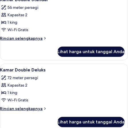
semua
56 meter persegi
foto
Kapasitas 2
untuk
Kamar
1 king
Double
Wi-Fi Gratis
Standar
Rincian
Rincian selengkapnya
lebih
lanjut
Lihat harga untuk tanggal Anda
untuk
Kamar
Double
Lihat
Kamar Double Deluks | Minibar, meja ke
9
Standar
Kamar Double Deluks
semua
72 meter persegi
foto
Kapasitas 2
untuk
Kamar
1 king
Double
Wi-Fi Gratis
Deluks
Rincian
Rincian selengkapnya
lebih
lanjut
Lihat harga untuk tanggal Anda
untuk