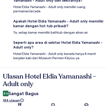
Yamanashi - Adult only dan sekitarnya?
Hotel Eldia Yamanashi - Adult only memiliki ruang
permainan/arcade.
Apakah Hotel Eldia Yamanashi - Adult only memiliki
kamar dengan hot tub pribadi?
Ya, setiap kamar memiliki bathtub dengan aliran air.
Seperti apa area di sekitar Hotel Eldia Yamanashi -
Adult only?
Hotel Eldia Yamanashi - Adult only berada hanya 8 menit
berjalan kaki dari Museum Permen Kikyou-ya.
Ulasan Hotel Eldia Yamanashi -
Ulasan
Adult only
Sangat Bagus
8,6
184 ulasan