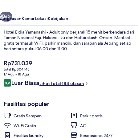
-
Adult
belumnya
Berikutnya
only
62+
Ringkasan
Kamar
Lokasi
Kebijakan
Hotel Eldia Yamanashi - Adult only berjarak 15 menit berkendara dari
Taman Nasional Fuji-Hakone-Izu dan Hottarakashi Onsen. Manfaat
gratis termasuk WiFi, parkir mandiri, dan sarapan ala Jepang setiap
hari antara pukul 06.00 dan 11.00.
Harga
Rp731.039
saat
total Rp804.143
ini
17 Agu - 18 Agu
Rp731.039
Ulasan
Luar Biasa
8,6
Lobi
Lihat total 184 ulasan
8,6 dari 10
Fasilitas populer
Gratis Sarapan
Parkir gratis
Wi-Fi Gratis
AC
Fasilitas laundry
Resepsionis 24/7