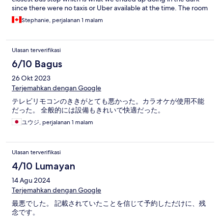
since there were no taxis or Uber available at the time. The room
was okay but could be cleaner. There was no bed cover, just a
Stephanie, perjalanan 1 malam
foam topper with a cover. The couch has rips on it and the sink
was dirty. Otherwise it was okay. The room was big and roomy.
Lots of amenities too and free breakfast. The front desk ladies
Ulasan terverifikasi
are really nice and helpful.
6/10 Bagus
26 Okt 2023
Terjemahkan dengan Google
テレビリモコンのききがとても悪かった。カラオケが使用不能
だった。 全般的には設備もきれいで快適だった。
ユウジ, perjalanan 1 malam
Ulasan terverifikasi
4/10 Lumayan
14 Agu 2024
Terjemahkan dengan Google
最悪でした。 記載されていたことを信じて予約しただけに、残
念です。