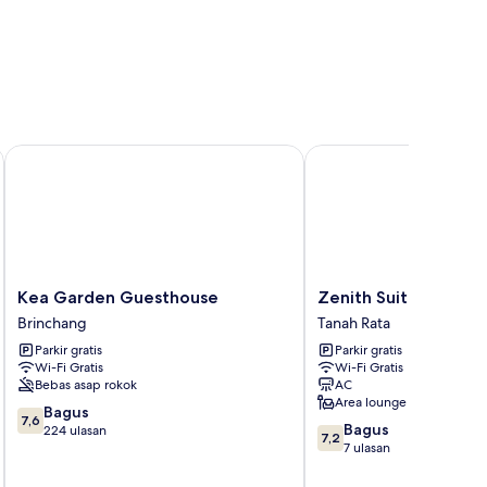
Kea Garden Guesthouse
Zenith Suites Cameron
Kea
Zenith
Kea Garden Guesthouse
Zenith Suites Came
Garden
Suites
Brinchang
Tanah Rata
Guesthouse
Cameron
Parkir gratis
Parkir gratis
Brinchang
Tanah
Wi-Fi Gratis
Wi-Fi Gratis
Rata
Bebas asap rokok
AC
Area lounge
7.6
Bagus
7,6
7.2
Bagus
dari
224 ulasan
7,2
dari
7 ulasan
10,
10,
Bagus,