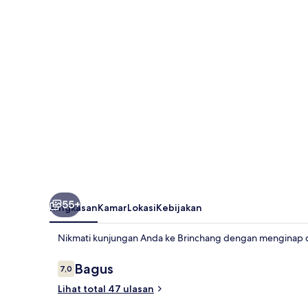
55+
Ringkasan
Kamar
Lokasi
Kebijakan
Nikmati kunjungan Anda ke Brinchang dengan menginap d
Ulasan
Bagus
7,0
7,0 dari 10
Lihat total 47 ulasan