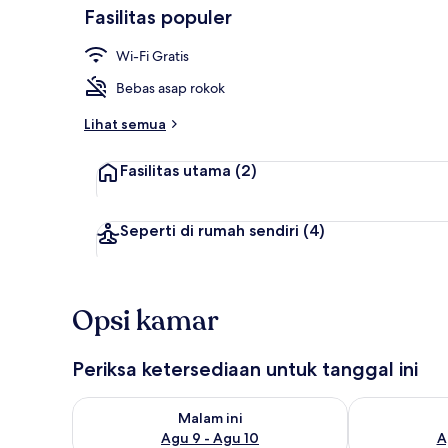
Fasilitas populer
Wi-Fi Gratis
Resepsionis
Bebas asap rokok
Lihat semua
Fasilitas utama
(2)
Seperti di rumah sendiri
(4)
Opsi kamar
Periksa ketersediaan untuk tanggal ini
Periksa ketersediaan untuk malam ini Agu 9 - Agu 10
Periksa keter
Malam ini
Agu 9 - Agu 10
A