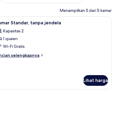
Menampilkan 5 dari 5 kamar
ihat
, perlengkapan mandi gratis, dan handuk
Shower, perlengkapan mandi gratis
7
mar Standar, tanpa jendela
emua
Kapasitas 2
oto
1 queen
ntuk
amar
Wi-Fi Gratis
tandar,
ncian
ncian selengkapnya
anpa
bih
njut
endela
tuk
amar
Lihat harga
andar,
npa
ndela
, perlengkapan mandi gratis, dan handuk