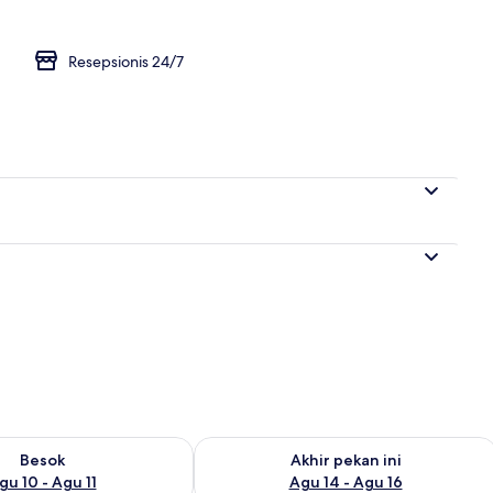
Resepsionis 24/7
sediaan untuk besok Agu 10 - Agu 11
Periksa ketersediaan untuk akhir pekan
Besok
Akhir pekan ini
gu 10 - Agu 11
Agu 14 - Agu 16