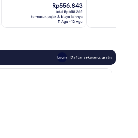
Bagus,
224
Harga
Rp556.843
7
ulasan
sekarang
ulasan
total Rp658.265
Rp556.843
termasuk pajak & biaya lainnya
termasuk paj
11 Agu - 12 Agu
Login
Daftar sekarang, gratis