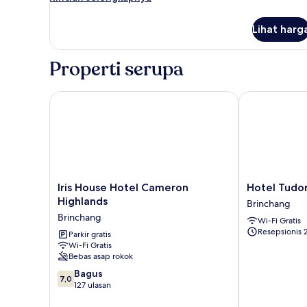
1
lebih
lanjut
Tempat
Lihat harg
untuk
Tidur
Kamar
Queen
Superior,
Properti serupa
1
Tempat
Tidur
Iris House Hotel Cameron Highlands
Hotel Tudor 
Queen
Iris
Hotel
Iris House Hotel Cameron
Hotel Tudo
House
Tudor
Highlands
Brinchang
Hotel
Cameron
Brinchang
Wi-Fi Gratis
Cameron
Highland
Resepsionis 
Highlands
Parkir gratis
Brinchang
Wi-Fi Gratis
Brinchang
Bebas asap rokok
7.0
Bagus
7,0
dari
127 ulasan
10,