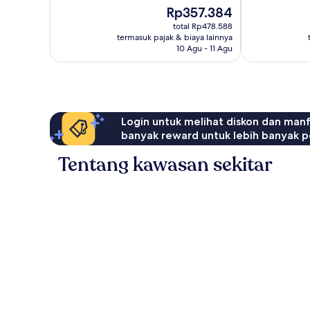
Bagus,
Harga
Rp357.384
127
sekarang
total Rp478.588
ulasan
Rp357.384
termasuk pajak & biaya lainnya
10 Agu - 11 Agu
Login untuk melihat diskon dan man
banyak reward untuk lebih banyak p
Tentang kawasan sekitar