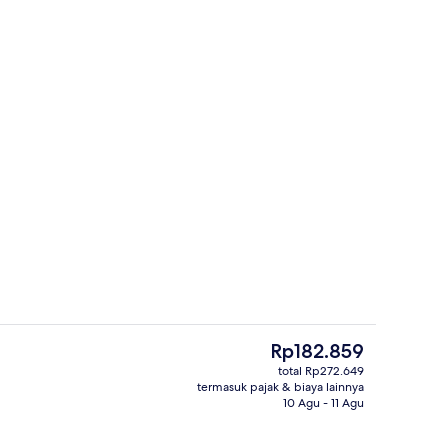
Shower, perlengkapan mandi gratis, dan handuk
Kamar Keluarga | Setrika/meja setrika
Harga
Rp182.859
saat
total Rp272.649
ini
termasuk pajak & biaya lainnya
Bagian depan properti
Rp182.859
10 Agu - 11 Agu