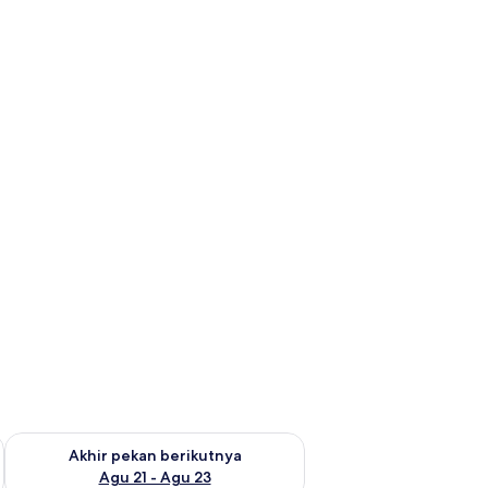
 ini Agu 14 - Agu 16
Periksa ketersediaan untuk akhir pekan berikutnya Agu 21 - A
Akhir pekan berikutnya
Agu 21 - Agu 23