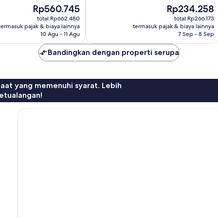
19
Harga
Harga
Rp560.745
Rp234.258
ulasan
sekarang
sekarang
total Rp662.480
total Rp266.173
Rp560.745
Rp234.258
termasuk pajak & biaya lainnya
termasuk pajak & biaya lainnya
10 Agu - 11 Agu
7 Sep - 8 Sep
Bandingkan dengan properti serupa
faat yang memenuhi syarat. Lebih
etualangan!