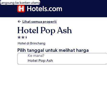
Langsung ke konten utama
Lihat semua properti
Hotel Pop Ash
Properti
bintang
Hotel di Brinchang
2.5
Pilih tanggal untuk melihat harga
Ke mana?
Galeri
foto
untuk
Hotel
Pop
Ash