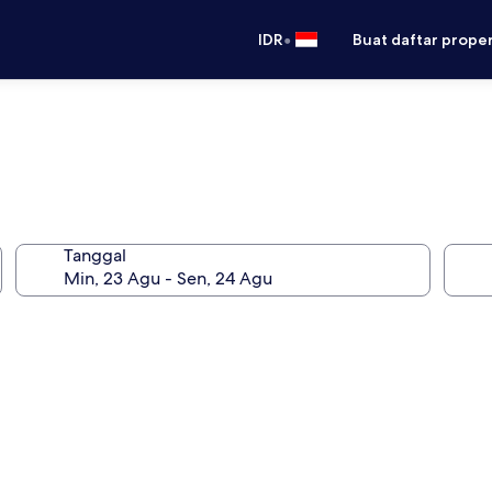
•
IDR
Buat daftar prope
Tanggal