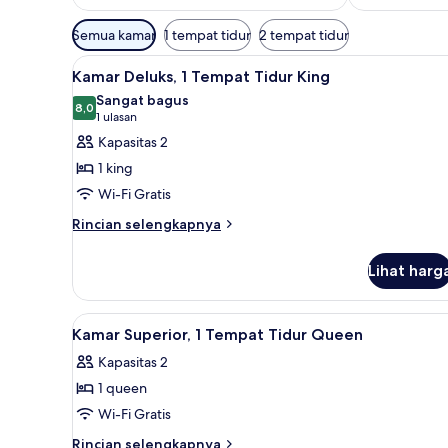
Filter
Semua kamar
1 tempat tidur
2 tempat tidur
tersedia
Lihat
untuk
18
Kamar Deluks, 1 Tempat Tidur King
semua
kamar
Sangat bagus
foto
8,0
8,0 dari 10
(1
1 ulasan
untuk
ulasan)
Kapasitas 2
Kamar
1 king
Deluks,
Wi-Fi Gratis
1
Rincian
Tempat
Rincian selengkapnya
lebih
Tidur
lanjut
King
Lihat harg
untuk
Kamar
Deluks,
Lihat
13
1
Kamar Superior, 1 Tempat Tidur Queen
semua
Tempat
Kapasitas 2
Tidur
foto
King
1 queen
untuk
Kamar
Wi-Fi Gratis
Superior,
Rincian
Rincian selengkapnya