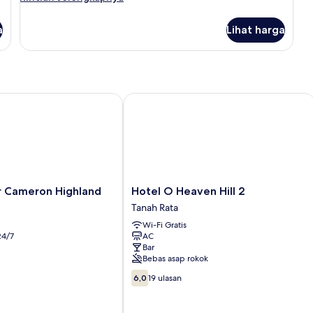
lebih
lanjut
a
Lihat harga
untuk
Kamar
Triple
Cameron Highland
Hotel O Heaven Hill 2
Hotel
r Cameron Highland
Hotel O Heaven Hill 2
O
Tanah Rata
Heaven
Wi-Fi Gratis
Hill
24/7
AC
2
Bar
Tanah
Bebas asap rokok
Rata
6.0
6,0
19 ulasan
dari
10,