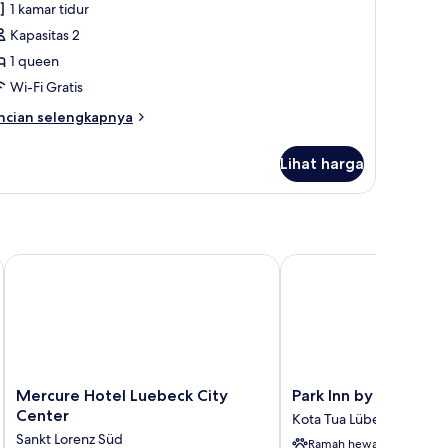
ulasan)
1 kamar tidur
Kapasitas 2
1 queen
Wi-Fi Gratis
ncian
ncian selengkapnya
bih
njut
Lihat harga
tuk
amar
emium,
empat
dur
Mercure Hotel Luebeck City Center
Park Inn by Radisson L
ueen
nnex)
Mercure
Park
Mercure Hotel Luebeck City
Park Inn by Radisson
Hotel
Inn
Center
Kota Tua Lübeck
Luebeck
by
Sankt Lorenz Süd
Ramah hewan
City
Radisson