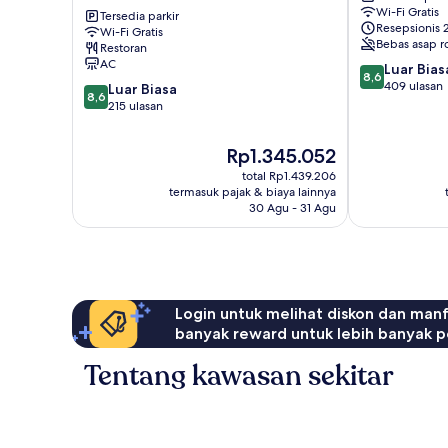
Wi-Fi Gratis
Stadtgraben
Tersedia parkir
Centre
Resepsionis 
Wi-Fi Gratis
Sankt
Sankt
Bebas asap r
Restoran
Lorenz
Lorenz
AC
8.6
Luar Bias
Süd
Süd
8,6
dari
409 ulasan
8.6
Luar Biasa
8,6
10,
dari
215 ulasan
Luar
10,
Biasa,
Luar
Harga
Rp1.345.052
409
Biasa,
sekarang
ulasan
total Rp1.439.206
215
Rp1.345.052
termasuk pajak & biaya lainnya
ulasan
30 Agu - 31 Agu
Login untuk melihat diskon dan man
banyak reward untuk lebih banyak p
Tentang kawasan sekitar