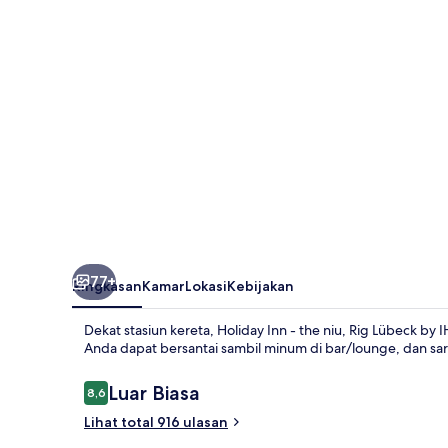
the
niu,
Rig
Lübeck
by
IHG
77+
Ringkasan
Kamar
Lokasi
Kebijakan
Dekat stasiun kereta, Holiday Inn - the niu, Rig Lübeck b
Anda dapat bersantai sambil minum di bar/lounge, dan sara
Ulasan
Luar Biasa
8,6
8,6 dari 10
Lihat total 916 ulasan