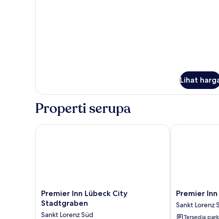
1
Tempat
Tidur
Queen
(Annex)
Lihat harg
Properti serupa
Premier Inn Lübeck City Stadtgraben
Premier Inn L
Premier
Premier
Premier Inn Lübeck City
Premier Inn
Inn
Inn
Stadtgraben
Sankt Lorenz 
Lübeck
Lübeck
Sankt Lorenz Süd
Tersedia park
City
City