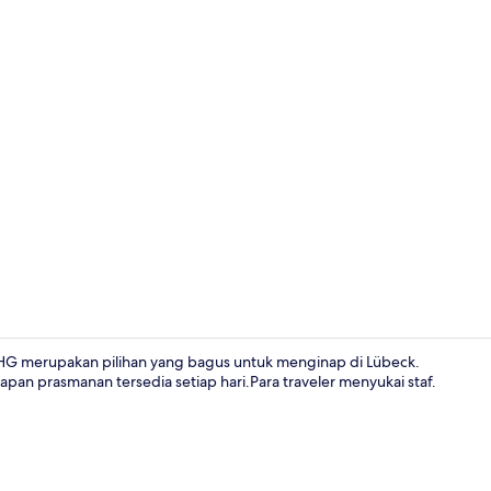
Eksterior
y IHG merupakan pilihan yang bagus untuk menginap di Lübeck.
pan prasmanan tersedia setiap hari.Para traveler menyukai staf.
Objek wisat