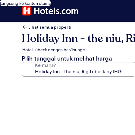
Langsung ke konten utama
Lihat semua properti
Holiday Inn - the niu, 
Hotel Lübeck dengan bar/lounge
Pilih tanggal untuk melihat harga
Ke mana?
Galeri
foto
untuk
Holiday
Inn
-