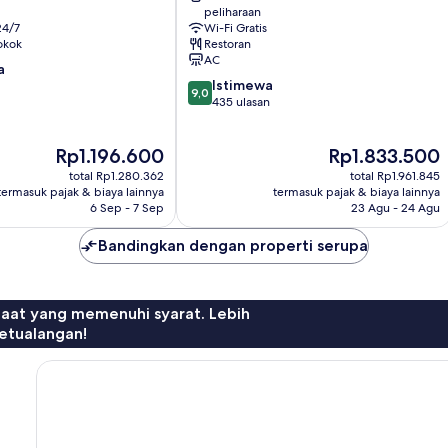
peliharaan
Süd
24/7
Wi-Fi Gratis
okok
Restoran
AC
a
9.0
Istimewa
9,0
dari
435 ulasan
10,
Istimewa,
Harga
Harga
Rp1.196.600
Rp1.833.500
435
sekarang
sekarang
ulasan
total Rp1.280.362
total Rp1.961.845
Rp1.196.600
Rp1.833.500
termasuk pajak & biaya lainnya
termasuk pajak & biaya lainnya
6 Sep - 7 Sep
23 Agu - 24 Agu
Bandingkan dengan properti serupa
faat yang memenuhi syarat. Lebih
etualangan!