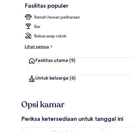
Fasilitas populer
Eksterior
Ramah hewan peliharaan
Bar
Bebas asap rokok
Lihat semua
Fasilitas utama
(9)
Untuk keluarga
(6)
Opsi kamar
Periksa ketersediaan untuk tanggal ini
Periksa ketersediaan untuk malam ini Agu 7 - Agu 8
Periksa keter