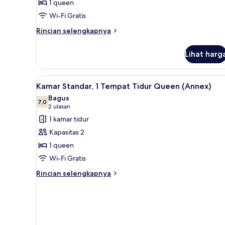
1 queen
Wi-Fi Gratis
Rincian
Rincian selengkapnya
lebih
lanjut
Lihat harg
untuk
Kamar
Standar,
Lihat
Shower, perlengkapan mandi g
1
1
Kamar Standar, 1 Tempat Tidur Queen (Annex)
semua
Tempat
Bagus
Tidur
foto
7,0
7,0 dari 10
(2
2 ulasan
Queen
untuk
ulasan)
1 kamar tidur
Kamar
Kapasitas 2
Standar,
1 queen
1
Wi-Fi Gratis
Tempat
Tidur
Rincian
Rincian selengkapnya
lebih
Queen
lanjut
(Annex)
untuk
Kamar
Standar,