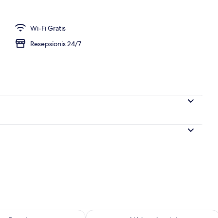
Wi-Fi Gratis
Resepsionis 24/7
sediaan untuk besok Agu 8 - Agu 9
Periksa ketersediaan untuk akhir peka