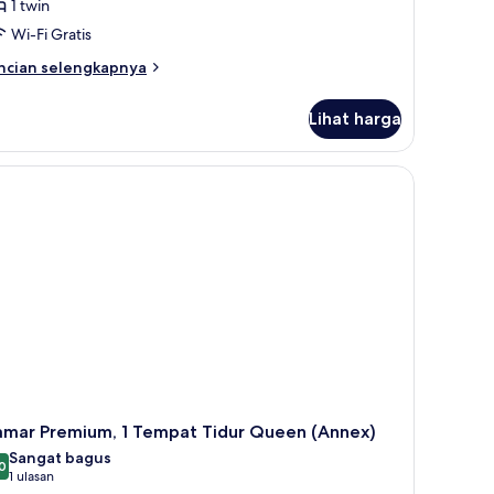
1 twin
Wi-Fi Gratis
ncian
ncian selengkapnya
bih
njut
Lihat harga
tuk
amar
andar
amar Premium, 1 Tempat Tidur Queen (Annex)
Sangat bagus
0
8,0 dari 10
(1
1 ulasan