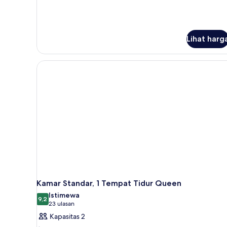
Lihat harg
Kamar Standar, 1 Tempat Tidur Queen
Istimewa
9,2
9,2 dari 10
(23
23 ulasan
ulasan)
Kapasitas 2