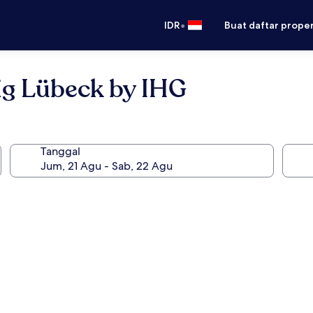
•
IDR
Buat daftar prope
Rig Lübeck by IHG
Tanggal