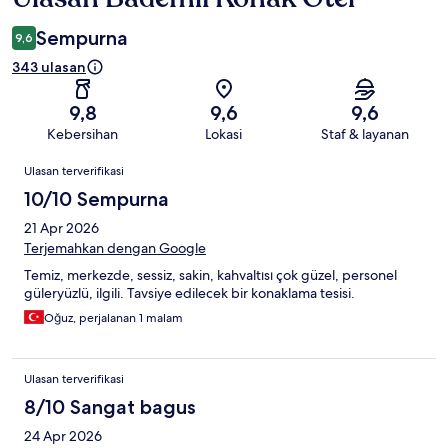
Sempurna
9,6
343 ulasan
9,8
9,6
9,6
Kebersihan
Lokasi
Staf & layanan
Ulasan
Ulasan terverifikasi
10/10 Sempurna
21 Apr 2026
Terjemahkan dengan Google
Temiz, merkezde, sessiz, sakin, kahvaltısı çok güzel, personel
güleryüzlü, ilgili. Tavsiye edilecek bir konaklama tesisi.
Oğuz, perjalanan 1 malam
Ulasan terverifikasi
8/10 Sangat bagus
24 Apr 2026