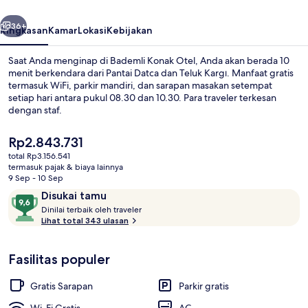
belumnya
Berikutnya
36+
Ringkasan
Kamar
Lokasi
Kebijakan
Saat Anda menginap di Bademli Konak Otel, Anda akan berada 10
menit berkendara dari Pantai Datca dan Teluk Kargı. Manfaat gratis
termasuk WiFi, parkir mandiri, dan sarapan masakan setempat
setiap hari antara pukul 08.30 dan 10.30. Para traveler terkesan
dengan staf.
Harga
Rp2.843.731
saat
total Rp3.156.541
ini
termasuk pajak & biaya lainnya
Taman
Rp2.843.731
9 Sep - 10 Sep
Ulasan
9,6
Disukai tamu
D
dari
Dinilai terbaik oleh traveler
i
Lihat total 343 ulasan
10,
n
Disukai
i
tamu
Fasilitas populer
l
a
i
Gratis Sarapan
Parkir gratis
t