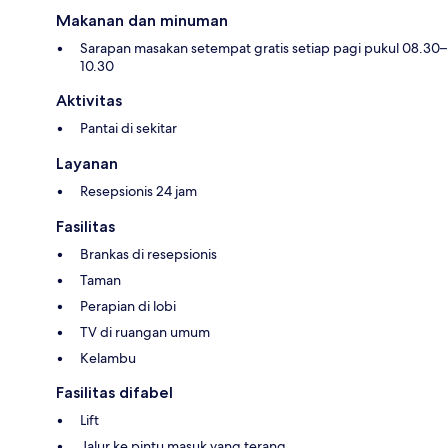
Makanan dan minuman
Sarapan masakan setempat gratis setiap pagi pukul 08.30–
10.30
Aktivitas
Pantai di sekitar
Layanan
Resepsionis 24 jam
Fasilitas
Brankas di resepsionis
Taman
Perapian di lobi
TV di ruangan umum
Kelambu
Fasilitas difabel
Lift
Jalur ke pintu masuk yang terang