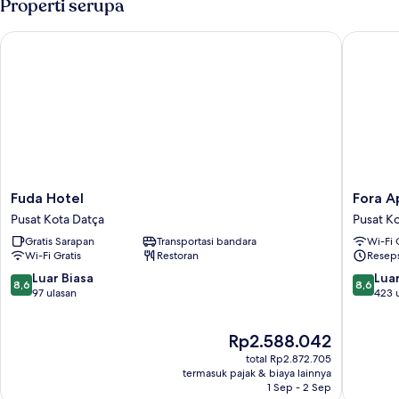
Properti serupa
Standar,
1
Fuda Hotel
Fora Apa
Tempat
Tidur
Queen,
balkon,
pemandangan
kota
Fuda
Fora
Fuda Hotel
Fora A
Hotel
Apart
Pusat Kota Datça
Pusat K
Pusat
Hotel
Gratis Sarapan
Transportasi bandara
Wi-Fi 
Kota
Pusat
Wi-Fi Gratis
Restoran
Reseps
Datça
Kota
Datça
8.6
8.6
Luar Biasa
Luar
8,6
8,6
dari
dari
97 ulasan
423 
10,
10,
Luar
Luar
Harga
Rp2.588.042
Biasa,
Biasa,
sekarang
97
423
total Rp2.872.705
Rp2.588.042
ulasan
ulasan
termasuk pajak & biaya lainnya
1 Sep - 2 Sep