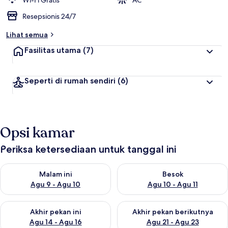
Wi-Fi Gratis
AC
e
Resepsionis 24/7
r
b
Lihat semua
a
i
Fasilitas utama
(7)
k
o
Seperti di rumah sendiri
(6)
l
e
h
t
Opsi kamar
r
a
v
Periksa ketersediaan untuk tanggal ini
e
l
Periksa ketersediaan untuk malam ini Agu 9 - Agu 10
Periksa ketersediaan untuk be
e
Malam ini
Besok
r
Agu 9 - Agu 10
Agu 10 - Agu 11
Periksa ketersediaan untuk akhir pekan ini Agu 14 - Agu 16
Periksa ketersediaan untuk ak
Akhir pekan ini
Akhir pekan berikutnya
Agu 14 - Agu 16
Agu 21 - Agu 23