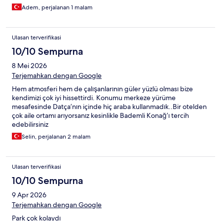
Adem, perjalanan 1 malam
Ulasan terverifikasi
10/10 Sempurna
8 Mei 2026
Terjemahkan dengan Google
Hem atmosferi hem de çalışanlarının güler yüzlü olması bize
kendimizi çok iyi hissettirdi. Konumu merkeze yürüme
mesafesinde Datça’nın içinde hiç araba kullanmadık..Bir otelden
çok aile ortamı arıyorsanız kesinlikle Bademli Konağ’ı tercih
edebilirsiniz
Selin, perjalanan 2 malam
Ulasan terverifikasi
10/10 Sempurna
9 Apr 2026
Terjemahkan dengan Google
Park çok kolaydı