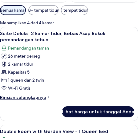
Filter
Semua kamar
3+ tempat tidur
1 tempat tidur
tersedia
untuk
Menampilkan 4 dari 4 kamar
kamar
Lihat
Suite Deluks, 2 kamar tidur, Bebas A
5
Suite Deluks, 2 kamar tidur, Bebas Asap Rokok,
semua
pemandangan kebun
foto
Pemandangan taman
untuk
26 meter persegi
Suite
2 kamar tidur
Deluks,
2
Kapasitas 5
kamar
1 queen dan 2 twin
tidur,
Wi-Fi Gratis
Bebas
Rincian
Rincian selengkapnya
Asap
lebih
Rokok,
lanjut
Lihat harga untuk tanggal Anda
untuk
pemandangan
Suite
kebun
Deluks,
Lihat
Double Room with Garden View - 1 Que
5
2
Double Room with Garden View - 1 Queen Bed
semua
kamar