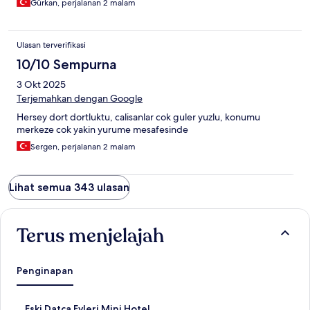
Gürkan, perjalanan 2 malam
Ulasan terverifikasi
10/10 Sempurna
3 Okt 2025
Terjemahkan dengan Google
Hersey dort dortluktu, calisanlar cok guler yuzlu, konumu
merkeze cok yakin yurume mesafesinde
Sergen, perjalanan 2 malam
Lihat semua 343 ulasan
Terus menjelajah
Penginapan
T
Eski Datça Evleri Mini Hotel