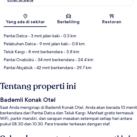
Peta
Yang ada di sekitar
Berkeliling
Restoran
Pantai Datca
- 3 mnt jalan kaki
- 0.3 km
Pelabuhan Datca
- 9 mnt jalan kaki
- 0.8 km
Teluk Kargı
- 8 mnt berkendara
- 3.8 km
Pantai Ovabükü
- 34 mnt berkendara
- 24.4 km
Pantai Akçabük
- 42 mnt berkendara
- 29.7 km
Tentang properti ini
Bademli Konak Otel
Saat Anda menginap di Bademli Konak Otel, Anda akan berada 10 menit
berkendara dari Pantai Datca dan Teluk Kargı. Manfaat gratis termasuk
WiFi, parkir mandiri, dan sarapan masakan setempat setiap hari antara
pukul 08.30 dan 10.30. Para traveler terkesan dengan staf.