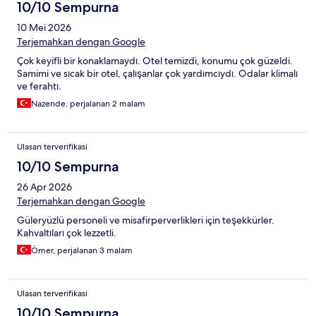
10/10 Sempurna
10 Mei 2026
Terjemahkan dengan Google
Çok keyifli bir konaklamaydı. Otel temizdi, konumu çok güzeldi.
Samimi ve sıcak bir otel, çalışanlar çok yardımcıydı. Odalar klimalı
ve ferahtı.
Nazende, perjalanan 2 malam
Ulasan terverifikasi
10/10 Sempurna
26 Apr 2026
Terjemahkan dengan Google
Güleryüzlü personeli ve misafirperverlikleri için teşekkürler.
Kahvaltıları çok lezzetli.
Ömer, perjalanan 3 malam
Ulasan terverifikasi
10/10 Sempurna