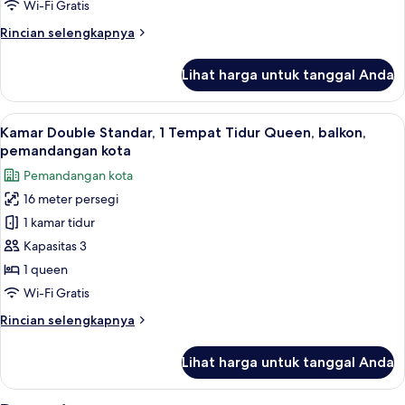
tidur,
Wi-Fi Gratis
balkon,
Rincian
Rincian selengkapnya
pemandangan
lebih
kota
lanjut
Lihat harga untuk tanggal Anda
untuk
(Cumbalı
Suite
Suit)
Keluarga,
Lihat
Kamar Double Standar, 1 Tempat Tidur
5
2
Kamar Double Standar, 1 Tempat Tidur Queen, balkon,
semua
kamar
pemandangan kota
tidur,
foto
Pemandangan kota
balkon,
untuk
pemandangan
16 meter persegi
Kamar
kota
1 kamar tidur
Double
(Cumbalı
Suit)
Standar,
Kapasitas 3
1
1 queen
Tempat
Wi-Fi Gratis
Tidur
Rincian
Rincian selengkapnya
Queen,
lebih
balkon,
lanjut
Lihat harga untuk tanggal Anda
untuk
pemandangan
Kamar
kota
Double