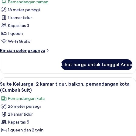
Pemandangan taman
tidur,
foto
Bebas
16 meter persegi
untuk
Asap
Double
1 kamar tidur
Rokok,
Room
pemandangan
Kapasitas 3
kebun
with
1 queen
Garden
Wi-Fi Gratis
View
Rincian
Rincian selengkapnya
-
lebih
1
lanjut
Lihat harga untuk tanggal Anda
Queen
untuk
Double
Bed
Room
Lihat
Suite Keluarga, 2 kamar tidur, balkon
7
with
Suite Keluarga, 2 kamar tidur, balkon, pemandangan kota
semua
Garden
(Cumbalı Suit)
View
foto
Pemandangan kota
-
untuk
1
26 meter persegi
Suite
Queen
2 kamar tidur
Keluarga,
Bed
2
Kapasitas 5
kamar
1 queen dan 2 twin