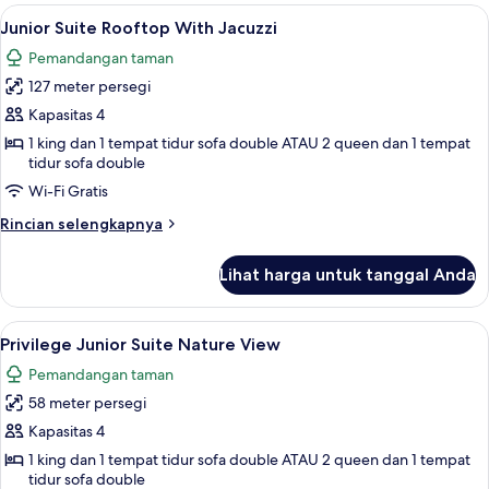
Junior
Lihat
Minibar gratis, brankas, meja kerja, d
7
Suite
Junior Suite Rooftop With Jacuzzi
semua
Swim
Pemandangan taman
Up
foto
127 meter persegi
untuk
Junior
Kapasitas 4
Suite
1 king dan 1 tempat tidur sofa double ATAU 2 queen dan 1 tempat
tidur sofa double
Rooftop
With
Wi-Fi Gratis
Jacuzzi
Rincian
Rincian selengkapnya
lebih
lanjut
Lihat harga untuk tanggal Anda
untuk
Junior
Suite
Lihat
Minibar gratis, brankas, meja kerja, d
8
Rooftop
Privilege Junior Suite Nature View
semua
With
Pemandangan taman
Jacuzzi
foto
58 meter persegi
untuk
Privilege
Kapasitas 4
Junior
1 king dan 1 tempat tidur sofa double ATAU 2 queen dan 1 tempat
tidur sofa double
Suite