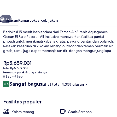
Resort
-
belumnya
Berikutnya
All
147+
Ringkasan
Kamar
Lokasi
Kebijakan
Inclusive
Berlokasi 15 menit berkendara dari Taman Air Sirenis Aquagames,
Ocean El Faro Resort - All Inclusive menawarkan fasilitas pantai
pribadi untuk menikmati kabana gratis, payung pantai, dan bola voli.
Rasakan keseruan di 2 kolam renang outdoor dan taman bermain air
gratis, tamu juga dapat memanjakan diri dengan mengunjungi spa
untuk menikmati pijat, hidroterapi, dan manikur/pedikur. El
Mercado merupakan salah satu 11 restoran yang menyajikan
Harga
Rp5.659.031
masakan internasional serta buka untuk sarapan, makan siang, dan
saat
total Rp5.659.031
makan malam. Keunggulan lain di properti mewah ini meliputi 3 bar
ini
termasuk pajak & biaya lainnya
di kolam renang, klub malam, dan kolam arus. Para traveler
Eksterior
Rp5.659.031
8 Sep - 9 Sep
menyukai staf dan pantai.
Ulasan
Sangat bagus
8,4
Lihat total 4.059 ulasan
8,4 dari 10
Fasilitas populer
Kolam renang
Gratis Sarapan