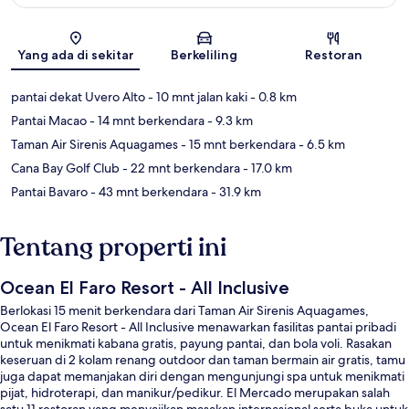
Peta
Yang ada di sekitar
Berkeliling
Restoran
pantai dekat Uvero Alto
- 10 mnt jalan kaki
- 0.8 km
Pantai Macao
- 14 mnt berkendara
- 9.3 km
Taman Air Sirenis Aquagames
- 15 mnt berkendara
- 6.5 km
Cana Bay Golf Club
- 22 mnt berkendara
- 17.0 km
Pantai Bavaro
- 43 mnt berkendara
- 31.9 km
Tentang properti ini
Ocean El Faro Resort - All Inclusive
Berlokasi 15 menit berkendara dari Taman Air Sirenis Aquagames,
Ocean El Faro Resort - All Inclusive menawarkan fasilitas pantai pribadi
untuk menikmati kabana gratis, payung pantai, dan bola voli. Rasakan
keseruan di 2 kolam renang outdoor dan taman bermain air gratis, tamu
juga dapat memanjakan diri dengan mengunjungi spa untuk menikmati
pijat, hidroterapi, dan manikur/pedikur. El Mercado merupakan salah
satu 11 restoran yang menyajikan masakan internasional serta buka untuk