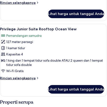
Rincian
Rincian selengkapnya
Side
lebih
lanjut
Lihat harga untuk tanggal Anda
untuk
Junior
Suite
Lihat
Privilege Junior Suite Rooftop Ocean V
5
Corner
Privilege Junior Suite Rooftop Ocean View
semua
Waterpark
Pemandangan samudra
Side
foto
127 meter persegi
untuk
Privilege
1 kamar tidur
Junior
Kapasitas 4
Suite
1 king dan 1 tempat tidur sofa double ATAU 2 queen dan 1 tempat
Rooftop
tidur sofa double
Ocean
Wi-Fi Gratis
View
Rincian
Rincian selengkapnya
lebih
lanjut
Lihat harga untuk tanggal Anda
untuk
Privilege
Junior
Properti serupa
Suite