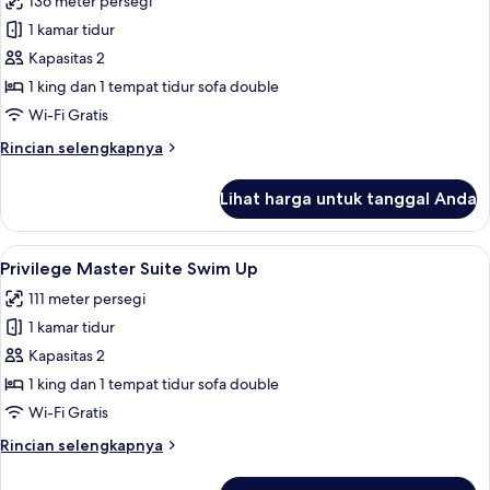
136 meter persegi
View
foto
1 kamar tidur
untuk
Privilege
Kapasitas 2
Junior
1 king dan 1 tempat tidur sofa double
Suite
Wi-Fi Gratis
Rooftop
Rincian
Rincian selengkapnya
With
lebih
Jacuzzi
lanjut
Lihat harga untuk tanggal Anda
untuk
Privilege
Junior
Lihat
Privilege Master Suite Swim Up | Minib
7
Suite
Privilege Master Suite Swim Up
semua
Rooftop
111 meter persegi
With
foto
Jacuzzi
1 kamar tidur
untuk
Privilege
Kapasitas 2
Master
1 king dan 1 tempat tidur sofa double
Suite
Wi-Fi Gratis
Swim
Rincian
Rincian selengkapnya
Up
lebih
lanjut