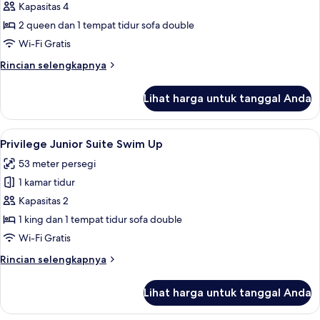
Junior
Kapasitas 4
Suite
2 queen dan 1 tempat tidur sofa double
Ocean
Wi-Fi Gratis
View
Rincian
Rincian selengkapnya
lebih
lanjut
Lihat harga untuk tanggal Anda
untuk
Junior
Suite
Lihat
Privilege Junior Suite Swim Up | Pem
6
Ocean
Privilege Junior Suite Swim Up
semua
View
53 meter persegi
foto
1 kamar tidur
untuk
Privilege
Kapasitas 2
Junior
1 king dan 1 tempat tidur sofa double
Suite
Wi-Fi Gratis
Swim
Rincian
Rincian selengkapnya
Up
lebih
lanjut
Lihat harga untuk tanggal Anda
untuk
Privilege