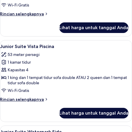
Wi-Fi Gratis
Rincian
Rincian selengkapnya
lebih
lanjut
Lihat harga untuk tanggal Anda
untuk
Kamar
Lihat
Junior Suite Vista Piscina | Minibar gr
5
Junior Suite Vista Piscina
semua
53 meter persegi
foto
1 kamar tidur
untuk
Junior
Kapasitas 4
Suite
1 king dan 1 tempat tidur sofa double ATAU 2 queen dan 1 tempat
tidur sofa double
Vista
Piscina
Wi-Fi Gratis
Rincian
Rincian selengkapnya
lebih
lanjut
Lihat harga untuk tanggal Anda
untuk
Junior
Suite
Lihat
Junior Suite Waterpark Side | Minibar 
5
Vista
Junior Suite Waterpark Side