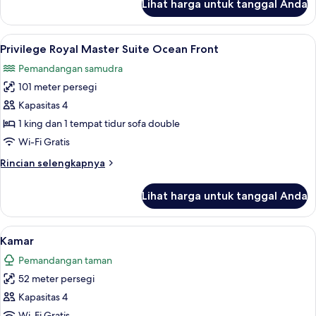
Lihat harga untuk tanggal Anda
untuk
Privilege
Master
Lihat
7
Suite
Privilege Royal Master Suite Ocean Front
semua
Swim
Pemandangan samudra
Up
foto
101 meter persegi
untuk
Privilege
Kapasitas 4
Royal
1 king dan 1 tempat tidur sofa double
Master
Wi-Fi Gratis
Suite
Rincian
Rincian selengkapnya
Ocean
lebih
Front
lanjut
Lihat harga untuk tanggal Anda
untuk
Privilege
Royal
Lihat
Minibar gratis, brankas, meja kerja, d
5
Master
Kamar
semua
Suite
Pemandangan taman
Ocean
foto
Front
52 meter persegi
untuk
Kamar
Kapasitas 4
Wi-Fi Gratis