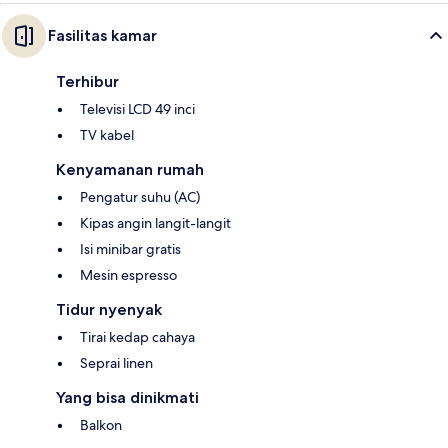
Fasilitas kamar
Terhibur
Televisi LCD 49 inci
TV kabel
Kenyamanan rumah
Pengatur suhu (AC)
Kipas angin langit-langit
Isi minibar gratis
Mesin espresso
Tidur nyenyak
Tirai kedap cahaya
Seprai linen
Yang bisa dinikmati
Balkon