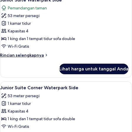
semua
Piscina
Pemandangan taman
foto
53 meter persegi
untuk
Junior
1 kamar tidur
Suite
Kapasitas 4
Waterpark
1 king dan 1 tempat tidur sofa double
Side
Wi-Fi Gratis
Rincian
Rincian selengkapnya
lebih
lanjut
Lihat harga untuk tanggal Anda
untuk
Junior
Suite
Lihat
Junior Suite Corner Waterpark Side | 
5
Waterpark
Junior Suite Corner Waterpark Side
semua
Side
53 meter persegi
foto
1 kamar tidur
untuk
Junior
Kapasitas 4
Suite
1 king dan 1 tempat tidur sofa double
Corner
Wi-Fi Gratis
Waterpark