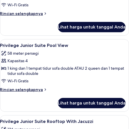
Nature
Wi-Fi Gratis
View
Rincian
Rincian selengkapnya
lebih
lanjut
Lihat harga untuk tanggal Anda
untuk
Privilege
Junior
Lihat
Minibar gratis, brankas, meja kerja, d
6
Suite
Privilege Junior Suite Pool View
semua
Nature
58 meter persegi
View
foto
Kapasitas 4
untuk
Privilege
1 king dan 1 tempat tidur sofa double ATAU 2 queen dan 1 tempat
tidur sofa double
Junior
Wi-Fi Gratis
Suite
Pool
Rincian
Rincian selengkapnya
View
lebih
lanjut
Lihat harga untuk tanggal Anda
untuk
Privilege
Junior
Lihat
Pemandangan dari kamar
6
Suite
Privilege Junior Suite Rooftop With Jacuzzi
semua
Pool