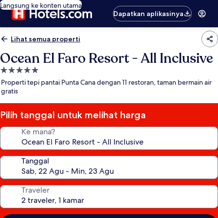
Langsung ke konten utama
Dapatkan aplikasinya
Lihat semua properti
Ocean El Faro Resort - All Inclusive
Properti
bintang
Properti tepi pantai Punta Cana dengan 11 restoran, taman bermain air
5.0
gratis
Pilih tanggal untuk melihat harga
Ke mana?
Tanggal
Traveler