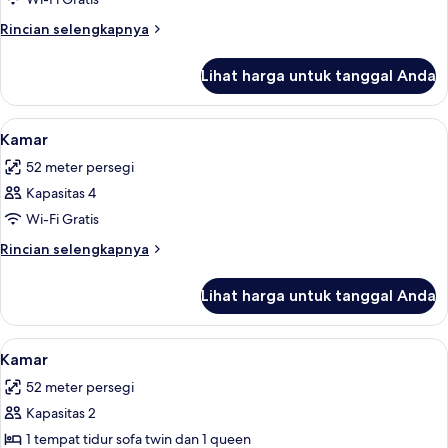
Rincian
Rincian selengkapnya
lebih
lanjut
Lihat harga untuk tanggal Anda
untuk
Kamar
Lihat
Minibar gratis, brankas, meja kerja, d
4
Kamar
semua
52 meter persegi
foto
Kapasitas 4
untuk
Kamar
Wi-Fi Gratis
Rincian
Rincian selengkapnya
lebih
lanjut
Lihat harga untuk tanggal Anda
untuk
Kamar
Lihat
Minibar gratis, brankas, meja kerja, d
4
Kamar
semua
52 meter persegi
foto
Kapasitas 2
untuk
Kamar
1 tempat tidur sofa twin dan 1 queen