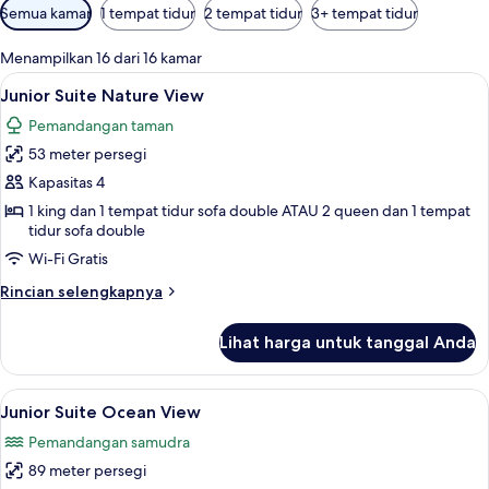
Filter
Semua kamar
1 tempat tidur
2 tempat tidur
3+ tempat tidur
tersedia
untuk
Menampilkan 16 dari 16 kamar
kamar
Lihat
Minibar gratis, brankas, meja kerja, d
7
Junior Suite Nature View
semua
Pemandangan taman
foto
53 meter persegi
untuk
Junior
Kapasitas 4
Suite
1 king dan 1 tempat tidur sofa double ATAU 2 queen dan 1 tempat
tidur sofa double
Nature
View
Wi-Fi Gratis
Rincian
Rincian selengkapnya
lebih
lanjut
Lihat harga untuk tanggal Anda
untuk
Junior
Suite
Lihat
Junior Suite Ocean View | Pemandang
7
Nature
Junior Suite Ocean View
semua
View
Pemandangan samudra
foto
89 meter persegi
untuk