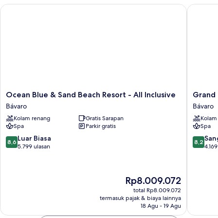
Rooftop
Ocean Blue & Sand Beach Resort - All Inclusive
Grand Bav
Ocean
View
Ocean
Grand
Ocean Blue & Sand Beach Resort - All Inclusive
Grand B
Blue
Bavaro
Bávaro
Bávaro
&
Princess
Kolam renang
Gratis Sarapan
Kolam
Sand
-
Spa
Parkir gratis
Spa
Beach
All
Resort
Inclusiv
8.6
8.2
Luar Biasa
San
8,6
8,2
-
Bávaro
dari
dari
5.799 ulasan
4.169
All
10,
10,
Inclusive
Luar
Sangat
Bávaro
Biasa,
Baik,
Harga
Rp8.009.072
5.799
4.169
sekarang
ulasan
ulasan
total Rp8.009.072
Rp8.009.072
termasuk pajak & biaya lainnya
18 Agu - 19 Agu