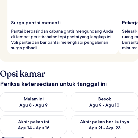
Surga pantai menanti
Pekerj
Pantai berpasir dan cabana gratis mengundang Anda
Selesaik
di tempat peristirahatan tepi pantai yang lengkap ini.
ruang ra
Voli pantai dan bar pantai melengkapi pengalaman
Bersant
surga pribadi.
minuman
Opsi kamar
Periksa ketersediaan untuk tanggal ini
Periksa ketersediaan untuk malam ini Agu 8 - Agu 9
Periksa ketersediaan untuk be
Malam ini
Besok
Agu 8 - Agu 9
Agu 9 - Agu 10
Periksa ketersediaan untuk akhir pekan ini Agu 14 - Agu 16
Periksa ketersediaan untuk ak
Akhir pekan ini
Akhir pekan berikutnya
Agu 14 - Agu 16
Agu 21 - Agu 23