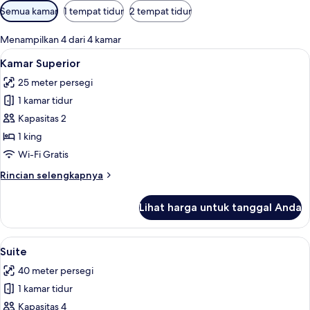
Filter
Semua kamar
1 tempat tidur
2 tempat tidur
tersedia
untuk
Menampilkan 4 dari 4 kamar
kamar
Lihat
Kamar Superior | Minibar, brankas, mej
4
Kamar Superior
semua
25 meter persegi
foto
1 kamar tidur
untuk
Kamar
Kapasitas 2
Superior
1 king
Wi-Fi Gratis
Rincian
Rincian selengkapnya
lebih
lanjut
Lihat harga untuk tanggal Anda
untuk
Kamar
Superior
Lihat
Suite | Minibar, brankas, meja kerja, d
6
Suite
semua
40 meter persegi
foto
1 kamar tidur
untuk
Suite
Kapasitas 4