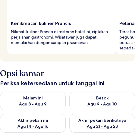
Kenikmatan kuliner Prancis
Pelari
Nikmati kuliner Prancis di restoran hotel ini, ciptakan
Teras h
perjalanan gastronomi. Wisatawan juga dapat
pegunun
memulai hari dengan sarapan prasmanan.
petualan
sepeda 
Opsi kamar
Periksa ketersediaan untuk tanggal ini
Periksa ketersediaan untuk malam ini Agu 8 - Agu 9
Periksa ketersediaan untuk be
Malam ini
Besok
Agu 8 - Agu 9
Agu 9 - Agu 10
Periksa ketersediaan untuk akhir pekan ini Agu 14 - Agu 16
Periksa ketersediaan untuk ak
Akhir pekan ini
Akhir pekan berikutnya
Agu 14 - Agu 16
Agu 21 - Agu 23