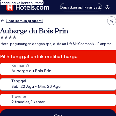
Langsung ke konten utama
Dapatkan aplikasinya
Lihat semua properti
Auberge du Bois Prin
Properti
bintang
Hotel pegunungan dengan spa, di dekat Lift Ski Chamonix - Planpraz
4.0
Pilih tanggal untuk melihat harga
Ke mana?
Tanggal
Traveler
Cari