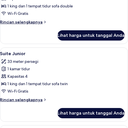
1 king dan 1 tempat tidur sofa double
Wi-Fi Gratis
Rincian
Rincian selengkapnya
lebih
lanjut
Lihat harga untuk tanggal Anda
untuk
Suite
Lihat
Suite Junior | Minibar, brankas, meja k
4
Suite Junior
semua
33 meter persegi
foto
1 kamar tidur
untuk
Suite
Kapasitas 4
Junior
1 king dan 1 tempat tidur sofa twin
Wi-Fi Gratis
Rincian
Rincian selengkapnya
lebih
lanjut
Lihat harga untuk tanggal Anda
untuk
Suite
Junior
Kamar Deluks | Minibar, brankas, meja 