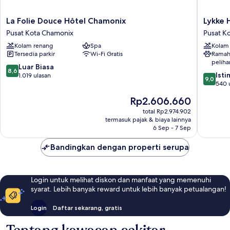
La
Lykke
La Folie Douce Hôtel Chamonix
Lykke 
Folie
Hôtel
Pusat Kota Chamonix
Pusat K
Douce
&
Kolam renang
Spa
Kolam
Hôtel
Spa
Tersedia parkir
Wi-Fi Gratis
Ramah
Chamonix
Chamon
peliha
Pusat
Pusat
8.6
Luar Biasa
8,6
9.0
Kota
Kota
Ist
dari
1.019 ulasan
9,0
dari
Chamonix
Chamon
540 
10,
10,
Luar
Harga
Rp2.606.660
Istimew
Biasa,
sekarang
540
total Rp2.974.902
1.019
Rp2.606.660
termasuk pajak & biaya lainnya
ulasan
ulasan
6 Sep - 7 Sep
Bandingkan dengan properti serupa
Login untuk melihat diskon dan manfaat yang memenuhi
syarat. Lebih banyak reward untuk lebih banyak petualangan!
Login
Daftar sekarang, gratis