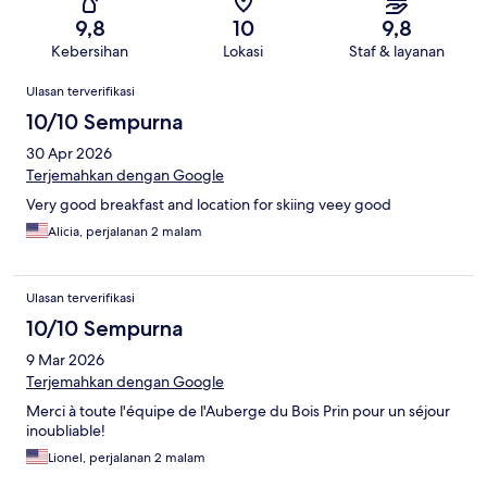
9,8
10
9,8
Kebersihan
Lokasi
Staf & layanan
Ulasan
Ulasan terverifikasi
10/10 Sempurna
30 Apr 2026
Terjemahkan dengan Google
Very good breakfast and location for skiing veey good
Alicia, perjalanan 2 malam
Ulasan terverifikasi
10/10 Sempurna
9 Mar 2026
Terjemahkan dengan Google
Merci à toute l'équipe de l'Auberge du Bois Prin pour un séjour
inoubliable!
Lionel, perjalanan 2 malam