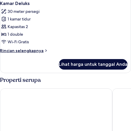
Lihat
5
Kamar Deluks
semua
30 meter persegi
foto
1 kamar tidur
untuk
Kamar
Kapasitas 2
Deluks
1 double
Wi-Fi Gratis
Rincian
Rincian selengkapnya
lebih
lanjut
Lihat harga untuk tanggal Anda
untuk
Kamar
Deluks
Properti serupa
La Folie Douce Hôtel Chamonix
Lykke Hô