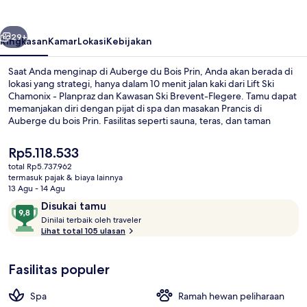
Prin
belumnya
Berikutnya
29+
Ringkasan
Kamar
Lokasi
Kebijakan
Saat Anda menginap di Auberge du Bois Prin, Anda akan berada di
lokasi yang strategi, hanya dalam 10 menit jalan kaki dari Lift Ski
Chamonix - Planpraz dan Kawasan Ski Brevent-Flegere. Tamu dapat
memanjakan diri dengan pijat di spa dan masakan Prancis di
Auberge du bois Prin. Fasilitas seperti sauna, teras, dan taman
adalah keunggulan lainnya.
Harga
Rp5.118.533
saat
total Rp5.737.962
ini
termasuk pajak & biaya lainnya
Sarapan prasmanan setiap hari deng
Rp5.118.533
13 Agu - 14 Agu
Ulasan
9,8
Disukai tamu
D
dari
Dinilai terbaik oleh traveler
i
Lihat total 105 ulasan
10,
n
Disukai
i
tamu
Fasilitas populer
l
a
i
Spa
Ramah hewan peliharaan