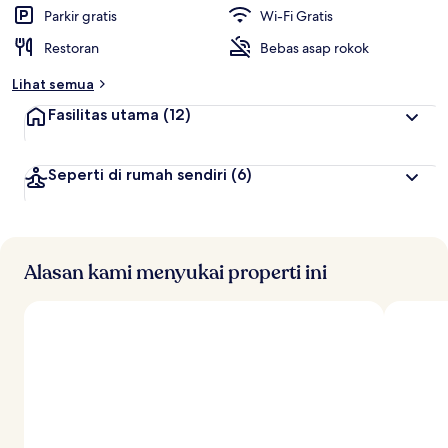
t
Parkir gratis
Wi-Fi Gratis
e
Restoran
Bebas asap rokok
r
b
Lihat semua
a
i
Fasilitas utama
(12)
k
o
Seperti di rumah sendiri
(6)
l
e
h
t
r
Alasan kami menyukai properti ini
a
v
e
l
e
r