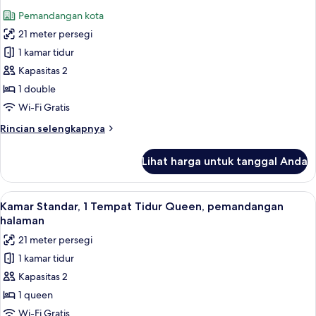
semua
Tempat
Pemandangan kota
Tidur
foto
Twin
21 meter persegi
untuk
Kamar
1 kamar tidur
Standar
Kapasitas 2
1 double
Wi-Fi Gratis
Rincian
Rincian selengkapnya
lebih
lanjut
Lihat harga untuk tanggal Anda
untuk
Kamar
Standar
Lihat
Seprai antialergi, meja kerja, dan rua
8
Kamar Standar, 1 Tempat Tidur Queen, pemandangan
semua
halaman
foto
21 meter persegi
untuk
1 kamar tidur
Kamar
Kapasitas 2
Standar,
1
1 queen
Tempat
Wi-Fi Gratis