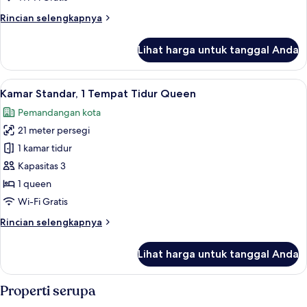
Tidur
Rincian
Rincian selengkapnya
Queen,
lebih
pemandangan
lanjut
Lihat harga untuk tanggal Anda
untuk
halaman
Kamar
Standar,
Lihat
Seprai antialergi, meja kerja, dan rua
10
1
Kamar Standar, 1 Tempat Tidur Queen
semua
Tempat
Pemandangan kota
Tidur
foto
Queen,
21 meter persegi
untuk
pemandangan
Kamar
1 kamar tidur
halaman
Standar,
Kapasitas 3
1
1 queen
Tempat
Wi-Fi Gratis
Tidur
Rincian
Rincian selengkapnya
Queen
lebih
lanjut
Lihat harga untuk tanggal Anda
untuk
Kamar
Standar,
Properti serupa
1