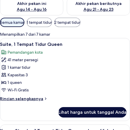
Periksa ketersediaan untuk akhir pekan ini Agu 14 - Agu 16
Periksa ketersediaan untuk ak
Akhir pekan ini
Akhir pekan berikutnya
Agu 14 - Agu 16
Agu 21 - Agu 23
Filter
Semua kamar
1 tempat tidur
2 tempat tidur
tersedia
untuk
Menampilkan 7 dari 7 kamar
kamar
Lihat
Suite, 1 Tempat Tidur Queen | Seprai a
10
Suite, 1 Tempat Tidur Queen
semua
Pemandangan kota
foto
41 meter persegi
untuk
Suite,
1 kamar tidur
1
Kapasitas 3
Tempat
1 queen
Tidur
Wi-Fi Gratis
Queen
Rincian
Rincian selengkapnya
lebih
lanjut
Lihat harga untuk tanggal Anda
untuk
Suite,
1
Lihat
Seprai antialergi, meja kerja, dan rua
8
Tempat