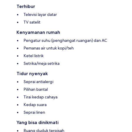
Terhibur
Televisi layar datar
TV satelit
Kenyamanan rumah
Pengatur suhu (penghangat ruangan) dan AC
Pemanas air untuk kopi/teh
Ketel listrik
Setrika/meja setrika
Tidur nyenyak
Seprai antialergi
Pilihan bantal
Tirai kedap cahaya
Kedap suara
Seprai linen
Yang bisa dinikmati
Ruang duduk terpisah