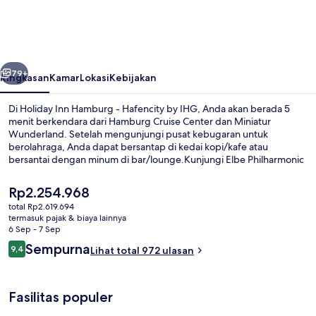
Hamburg
-
Hafencity
belumnya
Berikutnya
by
79+
Ringkasan
Kamar
Lokasi
Kebijakan
IHG
Di Holiday Inn Hamburg - Hafencity by IHG, Anda akan berada 5
menit berkendara dari Hamburg Cruise Center dan Miniatur
Wunderland. Setelah mengunjungi pusat kebugaran untuk
berolahraga, Anda dapat bersantap di kedai kopi/kafe atau
bersantai dengan minum di bar/lounge.Kunjungi Elbe Philharmonic
Hall dan Reeperbahn yang hanya berjarak 5 menit berkendara dari
hotel mewah ini.Para traveler menyukai staf. Transportasi umum
Harga
Rp2.254.968
berada tidak jauh: Stasiun HafenCity Universität berjarak 3 menit
saat
total Rp2.619.694
dan Stasiun Überseequartier berjarak 6 menit.
ini
termasuk pajak & biaya lainnya
Eksterior
Rp2.254.968
6 Sep - 7 Sep
Ulasan
Sempurna
9,4
Lihat total 972 ulasan
9,4 dari 10
Fasilitas populer