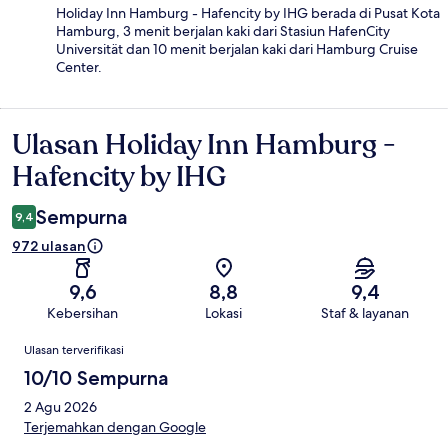
Holiday Inn Hamburg - Hafencity by IHG berada di Pusat Kota
Hamburg, 3 menit berjalan kaki dari Stasiun HafenCity
Universität dan 10 menit berjalan kaki dari Hamburg Cruise
Center.
Ulasan Holiday Inn Hamburg -
Ulasan
Hafencity by IHG
Sempurna
9,4
972 ulasan
9,6
8,8
9,4
Kebersihan
Lokasi
Staf & layanan
Ulasan
Ulasan terverifikasi
10/10 Sempurna
2 Agu 2026
Terjemahkan dengan Google