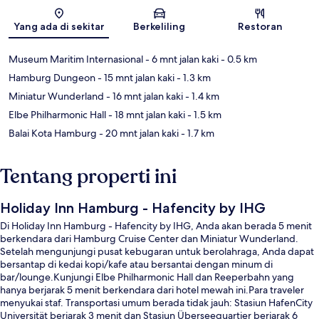
Peta
Yang ada di sekitar
Berkeliling
Restoran
Museum Maritim Internasional
- 6 mnt jalan kaki
- 0.5 km
Hamburg Dungeon
- 15 mnt jalan kaki
- 1.3 km
Miniatur Wunderland
- 16 mnt jalan kaki
- 1.4 km
Elbe Philharmonic Hall
- 18 mnt jalan kaki
- 1.5 km
Balai Kota Hamburg
- 20 mnt jalan kaki
- 1.7 km
Tentang properti ini
Holiday Inn Hamburg - Hafencity by IHG
Di Holiday Inn Hamburg - Hafencity by IHG, Anda akan berada 5 menit
berkendara dari Hamburg Cruise Center dan Miniatur Wunderland.
Setelah mengunjungi pusat kebugaran untuk berolahraga, Anda dapat
bersantap di kedai kopi/kafe atau bersantai dengan minum di
bar/lounge.Kunjungi Elbe Philharmonic Hall dan Reeperbahn yang
hanya berjarak 5 menit berkendara dari hotel mewah ini.Para traveler
menyukai staf. Transportasi umum berada tidak jauh: Stasiun HafenCity
Universität berjarak 3 menit dan Stasiun Überseequartier berjarak 6