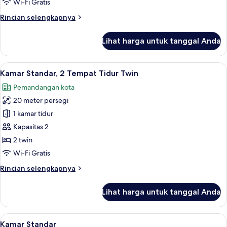
Wi-Fi Gratis
Tidur
Rincian
Rincian selengkapnya
Queen
lebih
lanjut
Lihat harga untuk tanggal Anda
untuk
Kamar
Standar,
Lihat
Seprai antialergi, meja kerja, dan rua
9
1
Kamar Standar, 2 Tempat Tidur Twin
semua
Tempat
Pemandangan kota
Tidur
foto
Queen
20 meter persegi
untuk
Kamar
1 kamar tidur
Standar,
Kapasitas 2
2
2 twin
Tempat
Wi-Fi Gratis
Tidur
Rincian
Rincian selengkapnya
Twin
lebih
lanjut
Lihat harga untuk tanggal Anda
untuk
Kamar
Standar,
Lihat
Seprai antialergi, meja kerja, dan rua
9
2
Kamar Standar