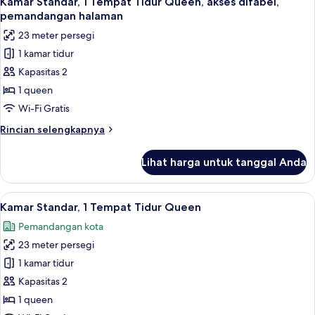
Kamar Standar, 1 Tempat Tidur Queen, akses difabel,
semua
Tidur
pemandangan halaman
Queen
foto
23 meter persegi
untuk
1 kamar tidur
Kamar
Kapasitas 2
Standar,
1
1 queen
Tempat
Wi-Fi Gratis
Tidur
Rincian
Rincian selengkapnya
Queen,
lebih
akses
lanjut
Lihat harga untuk tanggal Anda
untuk
difabel,
Kamar
pemandangan
Standar,
Lihat
Seprai antialergi, meja kerja, dan rua
halaman
9
1
Kamar Standar, 1 Tempat Tidur Queen
semua
Tempat
Pemandangan kota
Tidur
foto
Queen,
23 meter persegi
untuk
akses
Kamar
1 kamar tidur
difabel,
Standar,
pemandangan
Kapasitas 2
halaman
1
1 queen
Tempat