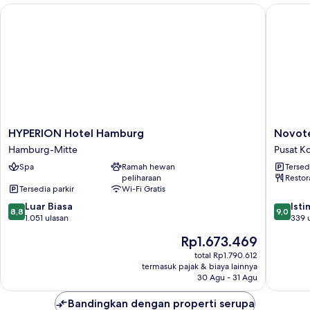
Tempat
HYPERION Hotel Hamburg
Novotel 
Tidur
Queen
HYPERION
Novotel
HYPERION Hotel Hamburg
Novote
Hotel
Hambur
Hamburg-Mitte
Pusat K
Hamburg
Central
Spa
Ramah hewan
Tersed
Hamburg-
Station
peliharaan
Restor
Mitte
Pusat
Tersedia parkir
Wi-Fi Gratis
Kota
8.8
9.0
Luar Biasa
Hambur
Ist
8,8
9,0
dari
dari
1.051 ulasan
339 
10,
10,
Harga
Rp1.673.469
Luar
Istimew
sekarang
Biasa,
339
total Rp1.790.612
Rp1.673.469
termasuk pajak & biaya lainnya
1.051
ulasan
30 Agu - 31 Agu
ulasan
Bandingkan dengan properti serupa