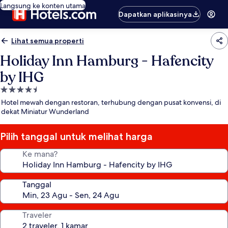
Langsung ke konten utama
Dapatkan aplikasinya
Lihat semua properti
Holiday Inn Hamburg - Hafencity
by IHG
Properti
bintang
Hotel mewah dengan restoran, terhubung dengan pusat konvensi, di
4.5
dekat Miniatur Wunderland
Pilih tanggal untuk melihat harga
Ke mana?
Tanggal
Traveler