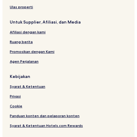
H
j
s
t
u
a
s
a
Ulas properti
b
s
o
&
t
n
Untuk Supplier, Afiliasi, dan Media
O
h
,
x
a
K
Afiliasi dengan kami
y
n
o
P
t
Ruang berita
a
a
r
Promosikan dengan Kami
k
Agen Perjalanan
Kebijakan
Syarat & Ketentuan
Privasi
Cookie
Panduan konten dan pelaporan konten
Syarat & Ketentuan Hotels.com Rewards