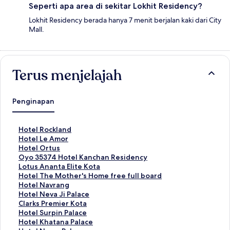
Seperti apa area di sekitar Lokhit Residency?
Lokhit Residency berada hanya 7 menit berjalan kaki dari City
Mall.
Terus menjelajah
Penginapan
T
Hotel Rockland
a
T
Hotel Le Amor
u
a
T
Hotel Ortus
t
u
a
T
Oyo 35374 Hotel Kanchan Residency
a
t
u
a
T
Lotus Ananta Elite Kota
n
a
t
u
a
T
Hotel The Mother's Home free full board
S
n
a
t
u
a
T
Hotel Navrang
t
S
n
a
t
u
a
T
Hotel Neva Ji Palace
a
t
S
n
a
t
u
a
T
Clarks Premier Kota
n
a
t
S
n
a
t
u
a
T
Hotel Surpin Palace
d
n
a
t
S
n
a
t
u
a
T
Hotel Khatana Palace