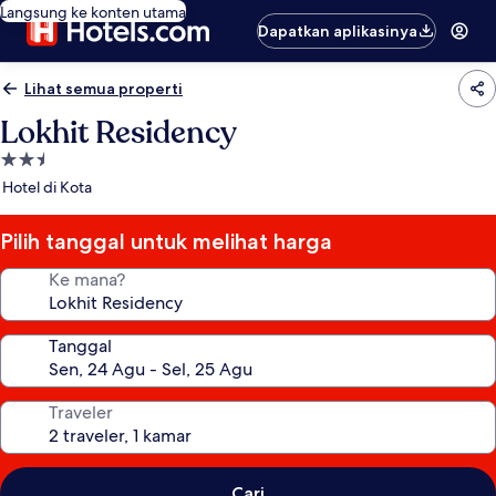
Langsung ke konten utama
Dapatkan aplikasinya
Lihat semua properti
Lokhit Residency
Properti
bintang
Hotel di Kota
2.5
Pilih tanggal untuk melihat harga
Ke mana?
Tanggal
Traveler
Cari