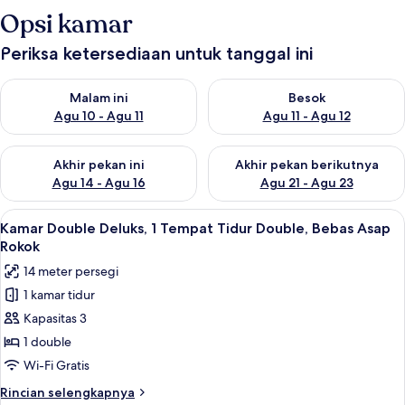
Opsi kamar
Periksa ketersediaan untuk tanggal ini
Periksa ketersediaan untuk malam ini Agu 10 - Agu 11
Periksa ketersediaan untuk be
Malam ini
Besok
Agu 10 - Agu 11
Agu 11 - Agu 12
Periksa ketersediaan untuk akhir pekan ini Agu 14 - Agu 16
Periksa ketersediaan untuk ak
Akhir pekan ini
Akhir pekan berikutnya
Agu 14 - Agu 16
Agu 21 - Agu 23
Lihat
Kamar Double Deluks, 1 Tempat Tidur 
4
Kamar Double Deluks, 1 Tempat Tidur Double, Bebas Asap
semua
Rokok
foto
14 meter persegi
untuk
1 kamar tidur
Kamar
Kapasitas 3
Double
Deluks,
1 double
1
Wi-Fi Gratis
Tempat
Rincian
Rincian selengkapnya