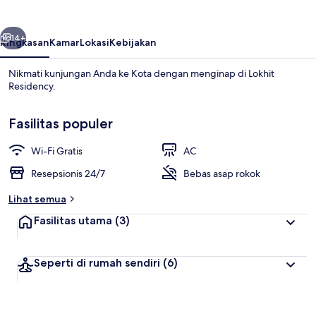
belumnya
Berikutnya
14+
Ringkasan
Kamar
Lokasi
Kebijakan
Nikmati kunjungan Anda ke Kota dengan menginap di Lokhit
Residency.
Fasilitas populer
Wi-Fi Gratis
AC
Resepsionis 24/7
Bebas asap rokok
Ruang duduk lobi
Lihat semua
Fasilitas utama
(3)
Seperti di rumah sendiri
(6)