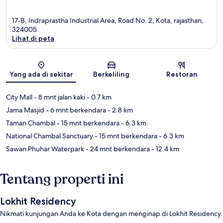
17-B, Indraprastha Industrial Area, Road No. 2, Kota, rajasthan,
324005
Lihat di peta
Peta
Yang ada di sekitar
Berkeliling
Restoran
City Mall
- 8 mnt jalan kaki
- 0.7 km
Jama Masjid
- 6 mnt berkendara
- 2.8 km
Taman Chambal
- 15 mnt berkendara
- 6.3 km
National Chambal Sanctuary
- 15 mnt berkendara
- 6.3 km
Sawan Phuhar Waterpark
- 24 mnt berkendara
- 12.4 km
Tentang properti ini
Lokhit Residency
Nikmati kunjungan Anda ke Kota dengan menginap di Lokhit Residency.