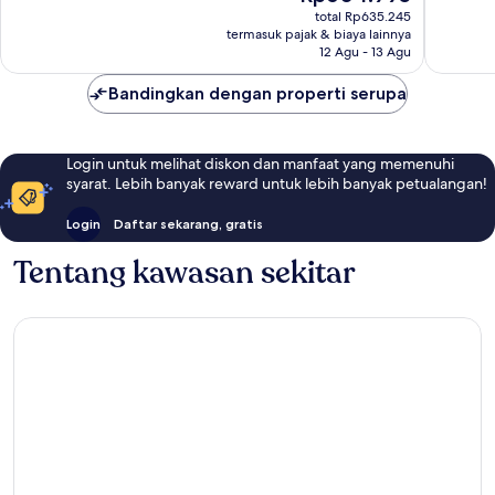
sekarang
Kota
1
total Rp635.245
Rp604.995
termasuk pajak & biaya lainnya
ulasan
12 Agu - 13 Agu
Bandingkan dengan properti serupa
Login untuk melihat diskon dan manfaat yang memenuhi
syarat. Lebih banyak reward untuk lebih banyak petualangan!
Login
Daftar sekarang, gratis
Tentang kawasan sekitar