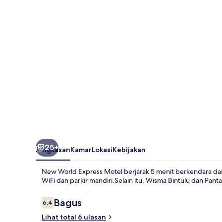
Motel
25+
Ringkasan
Kamar
Lokasi
Kebijakan
New World Express Motel berjarak 5 menit berkendara dar
WiFi dan parkir mandiri.Selain itu, Wisma Bintulu dan Pan
Ulasan
Bagus
6,4
6,4 dari 10
Lihat total 6 ulasan