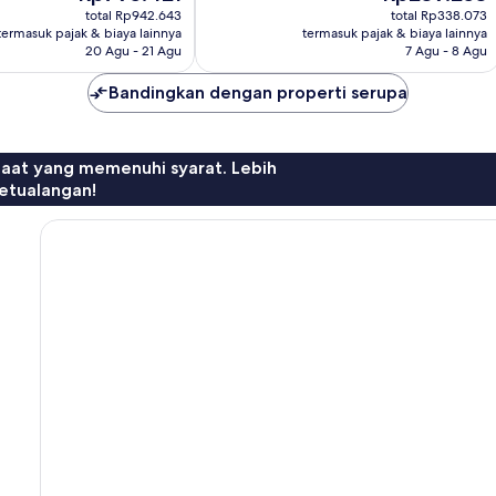
sekarang
sekarang
4
total Rp942.643
total Rp338.073
Rp795.421
Rp239.253
termasuk pajak & biaya lainnya
termasuk pajak & biaya lainnya
ulasan
20 Agu - 21 Agu
7 Agu - 8 Agu
Bandingkan dengan properti serupa
faat yang memenuhi syarat. Lebih
etualangan!