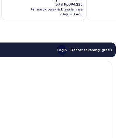
sekarang
ulasan
94
total Rp394.228
Rp296.970
termasuk pajak & biaya lainnya
termasuk paj
ulasan
7 Agu - 8 Agu
Login
Daftar sekarang, gratis