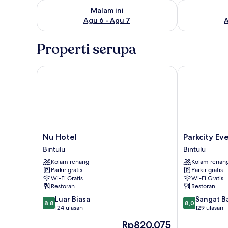
Periksa ketersediaan untuk malam ini Agu 6 - Agu 7
Periksa keter
Malam ini
Agu 6 - Agu 7
A
Properti serupa
Nu Hotel
Parkcity Everl
Nu
Parkcity
Nu Hotel
Parkcity Ev
Hotel
Everly
Bintulu
Bintulu
Bintulu
Hotel
Kolam renang
Kolam renan
Bintulu
Parkir gratis
Parkir gratis
Wi-Fi Gratis
Wi-Fi Gratis
Restoran
Restoran
8.8
8.0
Luar Biasa
Sangat B
8,8
8,0
dari
dari
124 ulasan
129 ulasan
10,
10,
Harga
Rp820.075
Luar
Sangat