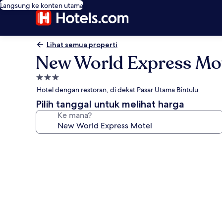
Langsung ke konten utama
Lihat semua properti
New World Express Mo
Properti
bintang
Hotel dengan restoran, di dekat Pasar Utama Bintulu
3.0
Pilih tanggal untuk melihat harga
Ke mana?
Galeri
foto
untuk
New
World
Express