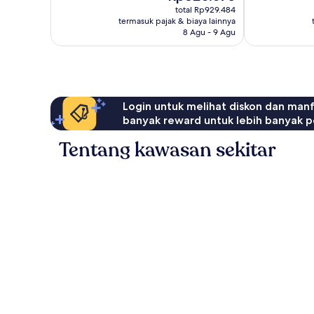
sekarang
Biasa,
Baik,
total Rp929.484
Rp820.075
termasuk pajak & biaya lainnya
124
129
8 Agu - 9 Agu
ulasan
ulasan
Login untuk melihat diskon dan man
banyak reward untuk lebih banyak p
Tentang kawasan sekitar