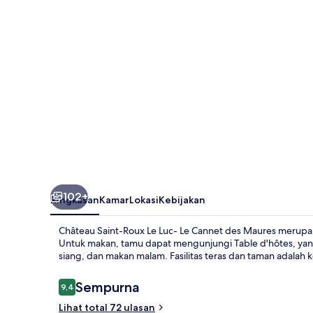
Le
Luc-
Le
Cannet
des
Maures
102+
Ringkasan
Kamar
Lokasi
Kebijakan
Château Saint-Roux Le Luc- Le Cannet des Maures merupa
Untuk makan, tamu dapat mengunjungi Table d'hôtes, yang
siang, dan makan malam. Fasilitas teras dan taman adalah 
Ulasan
Sempurna
9,4
9,4 dari 10
Lihat total 72 ulasan