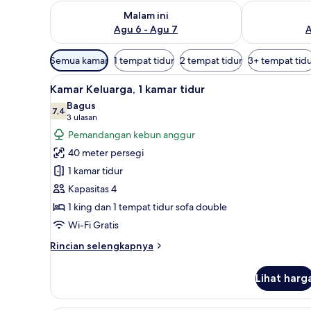
Periksa ketersediaan untuk malam ini Agu 6 - Agu 7
Periksa keter
Malam ini
Agu 6 - Agu 7
A
Filter
Semua kamar
1 tempat tidur
2 tempat tidur
3+ tempat tid
tersedia
Lihat
Kamar Keluarga, 1 kamar tidur |
untuk
8
Kamar Keluarga, 1 kamar tidur
semua
kamar
Bagus
foto
7,4
7,4 dari 10
(3
3 ulasan
untuk
ulasan)
Pemandangan kebun anggur
Kamar
40 meter persegi
Keluarga,
1 kamar tidur
1
Kapasitas 4
kamar
1 king dan 1 tempat tidur sofa double
tidur
Wi-Fi Gratis
Rincian
Rincian selengkapnya
lebih
lanjut
Lihat harg
untuk
Kamar
Keluarga,