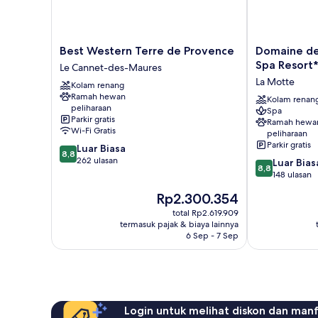
Best
Domaine
Best Western Terre de Provence
Domaine de 
Western
de
Spa Resort
Le Cannet-des-Maures
Terre
Saint
La Motte
Kolam renang
de
Endréol
Ramah hewan
Provence
Golf
Kolam renan
peliharaan
Spa
Le
&
Parkir gratis
Ramah hewa
Cannet-
Spa
Wi-Fi Gratis
peliharaan
des-
Resort****
Parkir gratis
8.8
Luar Biasa
Maures
La
8,8
dari
262 ulasan
8.8
Luar Bias
Motte
8,8
10,
dari
148 ulasan
Luar
10,
Harga
Rp2.300.354
Biasa,
Luar
sekarang
262
Biasa,
total Rp2.619.909
Rp2.300.354
ulasan
termasuk pajak & biaya lainnya
148
6 Sep - 7 Sep
ulasan
Login untuk melihat diskon dan man