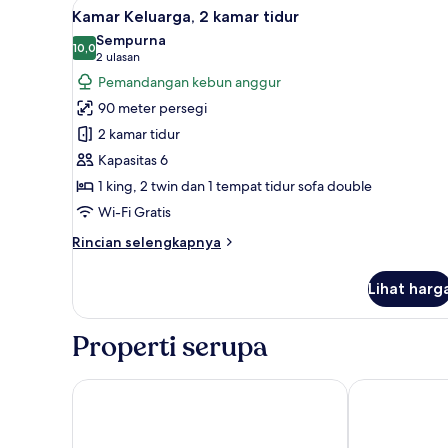
Lihat
1 kamar tidur, seprai premium,
9
1
Kamar Keluarga, 2 kamar tidur
semua
kamar
Sempurna
tidur
foto
10,0
10,0 dari 10
(2
2 ulasan
untuk
ulasan)
Pemandangan kebun anggur
Kamar
90 meter persegi
Keluarga,
2 kamar tidur
2
Kapasitas 6
kamar
1 king, 2 twin dan 1 tempat tidur sofa double
tidur
Wi-Fi Gratis
Rincian
Rincian selengkapnya
lebih
lanjut
Lihat harg
untuk
Kamar
Keluarga,
Properti serupa
2
kamar
tidur
Best Western Terre de Provence
Domaine de Sa