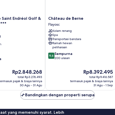
Château
Saint Endréol Golf &
Château de Berne
de
****
Flayosc
Berne
Kolam renang
Flayosc
Spa
g
Transportasi bandara
Ramah hewan
n
peliharaan
9.6
Sempurna
9,6
dari
200 ulasan
a
10,
Sempurna,
Harga
Harga
Rp2.848.268
Rp8.392.495
200
sekarang
sekarang
ulasan
total Rp3.276.493
total Rp9.416.587
Rp2.848.268
Rp8.392.495
termasuk pajak & biaya lainnya
termasuk pajak & biaya lainnya
30 Agu - 31 Agu
31 Agu - 1 Sep
Bandingkan dengan properti serupa
faat yang memenuhi syarat. Lebih