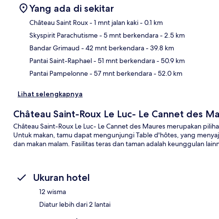
Yang ada di sekitar
Château Saint Roux
- 1 mnt jalan kaki
- 0.1 km
Skyspirit Parachutisme
- 5 mnt berkendara
- 2.5 km
Pet
Bandar Grimaud
- 42 mnt berkendara
- 39.8 km
Pantai Saint-Raphael
- 51 mnt berkendara
- 50.9 km
Pantai Pampelonne
- 57 mnt berkendara
- 52.0 km
Lihat selengkapnya
Château Saint-Roux Le Luc- Le Cannet des M
Château Saint-Roux Le Luc- Le Cannet des Maures merupakan pili
Untuk makan, tamu dapat mengunjungi Table d'hôtes, yang menyajik
dan makan malam. Fasilitas teras dan taman adalah keunggulan lain
Ukuran hotel
12 wisma
Diatur lebih dari 2 lantai