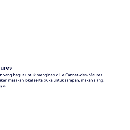
a
aures
han yang bagus untuk menginap di Le Cannet-des-Maures.
an masakan lokal serta buka untuk sarapan, makan siang,
nya.