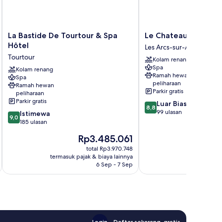
La
Le
La Bastide De Tourtour & Spa
Le Chateau d'Argens
Bastide
Chateau
Hôtel
Les Arcs-sur-Argens
De
d'Argens
Tourtour
Kolam renang
Tourtour
Les
Spa
&
Kolam renang
Arcs-
Ramah hewan
Spa
Spa
sur-
peliharaan
Ramah hewan
Hôtel
Argens
Parkir gratis
peliharaan
Tourtour
Parkir gratis
8.8
Luar Biasa
8,8
dari
99 ulasan
9.0
Istimewa
9,0
10,
dari
185 ulasan
Luar
10,
Harga
Ha
Rp3.485.061
R
Biasa,
Istimewa,
sekarang
se
99
185
total Rp3.970.748
Rp3.485.061
Rp
ulasan
termasuk pajak & biaya lainnya
termasuk paj
ulasan
6 Sep - 7 Sep
Login
Daftar sekarang, gratis