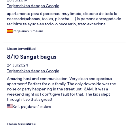
25 Jul 2019
Terjemahkan dengan Google
apartamento para 6 personas, muy limpio, dispone de todo lo
necesario(sabanas, toallas, plancha.....) la persona encargada de
recibirte te ayuda en todo lo necesario, trato excecional.
Perjalanan 3 malam
Ulasan terverifikasi
8/10 Sangat bagus
24 Jul 2024
Terjemahkan dengan Google
Amazing host and communication! Very clean and spacious
apartment! Perfect for our family. The only downside was the
noise or party happening in the street until 3AM. It was a
weekend night so I don’t give fault for that. The kids slept
through it so that’s great!
Kelli, perjalanan 1 malam
Ulasan terverifikasi