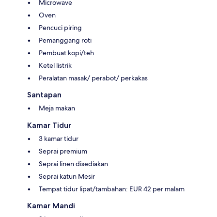
Microwave
Oven
Pencuci piring
Pemanggang roti
Pembuat kopi/teh
Ketel listrik
Peralatan masak/ perabot/ perkakas
Santapan
Meja makan
Kamar Tidur
3 kamar tidur
Seprai premium
Seprai linen disediakan
Seprai katun Mesir
Tempat tidur lipat/tambahan: EUR 42 per malam
Kamar Mandi