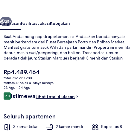
-
MQ2
belumnya
Berikutnya
25+
Ringkasan
Fasilitas
Lokasi
Kebijakan
Saat Anda menginap di apartemen ini, Anda akan berada hanya 5
menit berkendara dari Pusat Bersejarah Porto dan Bolhao Market.
Manfaat gratis termasuk WiFi dan parkir mandiri.Properti ini memiliki
dapur, mesin cuci/pengering, dan balkon. Transportasi umum
berada tidak jauh: Stasiun Marquês berjarak 3 menit dan Stasiun
Combatentes berjarak 10 menit.
Harga
Rp4.489.464
saat
total Rp6.637.283
ini
termasuk pajak & biaya lainnya
Apartemen, 3 kamar tidur, balkon, p
Rp4.489.464
23 Agu - 24 Agu
Ulasan
Istimewa
9,0
Lihat total 4 ulasan
9,0 dari 10
Seluruh apartemen
3 kamar tidur
2 kamar mandi
Kapasitas 8