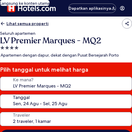
Langsung ke konten utama
Dapatkan aplikasinya
Lihat semua properti
Seluruh apartemen
LV Premier Marques - MQ2
Properti
bintang
Apartemen dengan dapur, dekat dengan Pusat Bersejarah Porto
4.0
Pilih tanggal untuk melihat harga
Ke mana?
Tanggal
Traveler