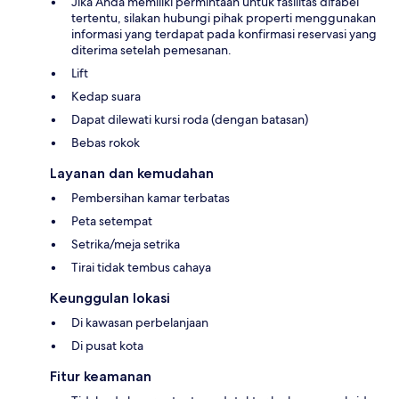
Jika Anda memiliki permintaan untuk fasilitas difabel
tertentu, silakan hubungi pihak properti menggunakan
informasi yang terdapat pada konfirmasi reservasi yang
diterima setelah pemesanan.
Lift
Kedap suara
Dapat dilewati kursi roda (dengan batasan)
Bebas rokok
Layanan dan kemudahan
Pembersihan kamar terbatas
Peta setempat
Setrika/meja setrika
Tirai tidak tembus cahaya
Keunggulan lokasi
Di kawasan perbelanjaan
Di pusat kota
Fitur keamanan