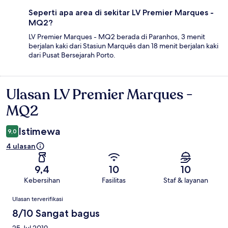
Seperti apa area di sekitar LV Premier Marques -
MQ2?
LV Premier Marques - MQ2 berada di Paranhos, 3 menit
berjalan kaki dari Stasiun Marquês dan 18 menit berjalan kaki
dari Pusat Bersejarah Porto.
Ulasan LV Premier Marques -
Ulasan
MQ2
Istimewa
9,0
4 ulasan
9,4
10
10
Kebersihan
Fasilitas
Staf & layanan
Ulasan
Ulasan terverifikasi
8/10 Sangat bagus