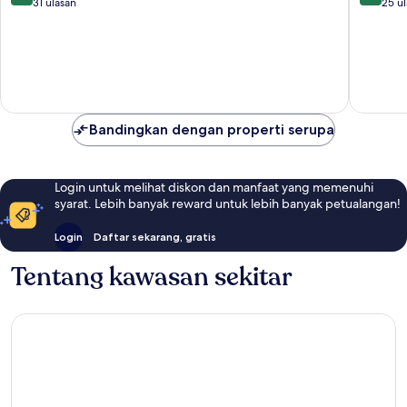
Centro
dari
dari
31 ulasan
25 u
/
10,
10,
Baixa
Sempurna,
Istimew
31
25
ulasan
ulasan
Bandingkan dengan properti serupa
Login untuk melihat diskon dan manfaat yang memenuhi
syarat. Lebih banyak reward untuk lebih banyak petualangan!
Login
Daftar sekarang, gratis
Tentang kawasan sekitar