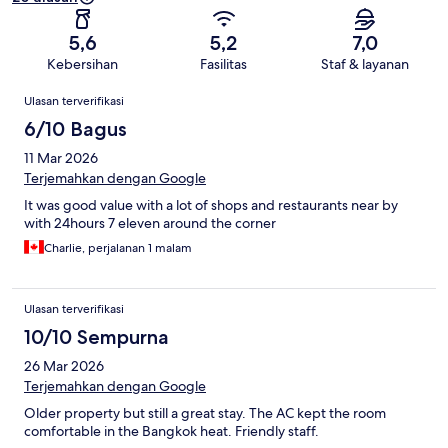
5,6
5,2
7,0
Kebersihan
Fasilitas
Staf & layanan
Ulasan
Ulasan terverifikasi
6/10 Bagus
11 Mar 2026
Terjemahkan dengan Google
It was good value with a lot of shops and restaurants near by
with 24hours 7 eleven around the corner
Charlie, perjalanan 1 malam
Ulasan terverifikasi
10/10 Sempurna
26 Mar 2026
Terjemahkan dengan Google
Older property but still a great stay. The AC kept the room
comfortable in the Bangkok heat. Friendly staff.