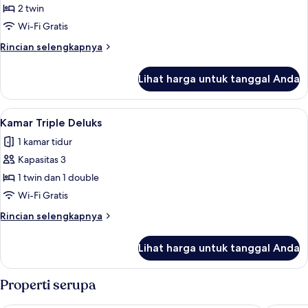
Kamar
2 twin
Twin
Wi-Fi Gratis
Deluks
Rincian
Rincian selengkapnya
lebih
lanjut
Lihat harga untuk tanggal Anda
untuk
Kamar
Twin
Lihat
Kamar Triple Deluks | 1 kamar tidur, mi
4
Deluks
Kamar Triple Deluks
semua
1 kamar tidur
foto
Kapasitas 3
untuk
Kamar
1 twin dan 1 double
Triple
Wi-Fi Gratis
Deluks
Rincian
Rincian selengkapnya
lebih
lanjut
Lihat harga untuk tanggal Anda
untuk
Kamar
Triple
Properti serupa
Deluks