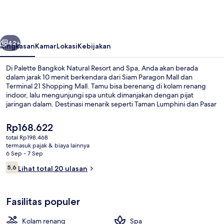
Natural
Resort
and
belumnya
Berikutnya
Spa
42+
Ringkasan
Kamar
Lokasi
Kebijakan
Di Palette Bangkok Natural Resort and Spa, Anda akan berada
dalam jarak 10 menit berkendara dari Siam Paragon Mall dan
Terminal 21 Shopping Mall. Tamu bisa berenang di kolam renang
indoor, lalu mengunjungi spa untuk dimanjakan dengan pijat
jaringan dalam. Destinasi menarik seperti Taman Lumphini dan Pasar
Pratunam juga dapat dicapai dengan berkendara singkat dari hotel
mewah.
Harga
Rp168.622
saat
total Rp198.468
ini
termasuk pajak & biaya lainnya
Pemandangan taman
Rp168.622
6 Sep - 7 Sep
Ulasan
5,6
Lihat total 20 ulasan
5,6 dari 10
Fasilitas populer
Kolam renang
Spa