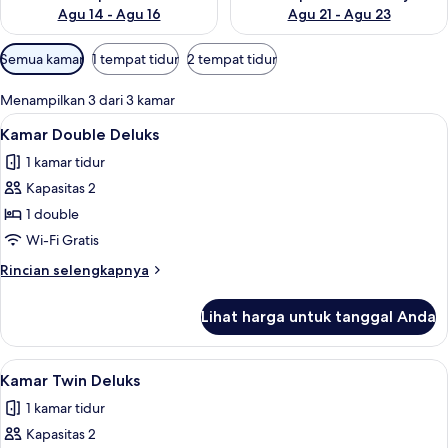
Agu 14 - Agu 16
Agu 21 - Agu 23
Filter
Semua kamar
1 tempat tidur
2 tempat tidur
tersedia
untuk
Menampilkan 3 dari 3 kamar
kamar
Lihat
Kamar Double Deluks | 1 kamar tidur, m
4
Kamar Double Deluks
semua
1 kamar tidur
foto
Kapasitas 2
untuk
Kamar
1 double
Double
Wi-Fi Gratis
Deluks
Rincian
Rincian selengkapnya
lebih
lanjut
Lihat harga untuk tanggal Anda
untuk
Kamar
Double
Lihat
Kamar Twin Deluks | 1 kamar tidur, min
4
Deluks
Kamar Twin Deluks
semua
1 kamar tidur
foto
Kapasitas 2
untuk