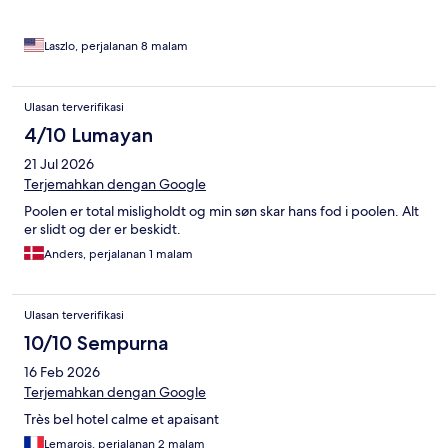
disappointing, and I would not recommend it based on this
experience.
Laszlo, perjalanan 8 malam
Ulasan terverifikasi
4/10 Lumayan
21 Jul 2026
Terjemahkan dengan Google
Poolen er total misligholdt og min søn skar hans fod i poolen. Alt
er slidt og der er beskidt.
Anders, perjalanan 1 malam
Ulasan terverifikasi
10/10 Sempurna
16 Feb 2026
Terjemahkan dengan Google
Très bel hotel calme et apaisant
Lemarois, perjalanan 2 malam