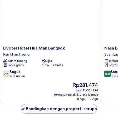
Livotel Hotel Hua Mak Bangkok
Nasa Ba
Livotel
Nasa
Livotel Hotel Hua Mak Bangkok
Nasa B
Hotel
Bangko
Ramkhamhaeng
Suan Lu
Hua
Suan
Kolam renang
Spa
Tersed
Mak
Luang
Parkir gratis
Wi-Fi Gratis
Restor
Bangkok
Ramkhamhaeng
7.4
8.0
Bagus
San
7,4
8,0
dari
dari
202 ulasan
536 
10,
10,
Harga
Rp281.474
Bagus,
Sangat
sekarang
202
Baik,
total Rp331.294
Rp281.474
termasuk pajak & biaya lainnya
ulasan
536
11 Agu - 12 Agu
ulasan
Bandingkan dengan properti serupa