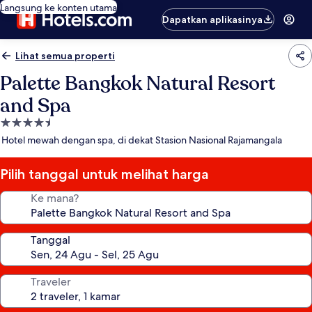
Langsung ke konten utama
Dapatkan aplikasinya
Lihat semua properti
Palette Bangkok Natural Resort
and Spa
Properti
bintang
Hotel mewah dengan spa, di dekat Stasion Nasional Rajamangala
4.5
Pilih tanggal untuk melihat harga
Ke mana?
Tanggal
Traveler