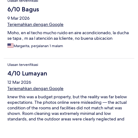
Ulasan terverifikasi
6/10 Bagus
9 Mar 2026
Terjemahkan dengan Google
Moho, en el techo mucho ruido en aire acondicionado, la ducha
se tapa , m aa l atención aa lcliente, no buena ubicacion
Margarita, perjalanan 1 malam
Ulasan terverifikasi
4/10 Lumayan
12 Mar 2026
Terjemahkan dengan Google
knew this was a budget property, but the reality was far below
expectations. The photos online were misleading — the actual
condition of the rooms and facilities did not match what was
shown. Room cleaning was extremely minimal and low
standards, and the outdoor areas were clearly neglected and
poorly maintained. Check-in was rigid with zero flexibility, not
even a minute early, which felt unnecessarily strict. Overall,
while the price is low, the property’s standards and upkeep are