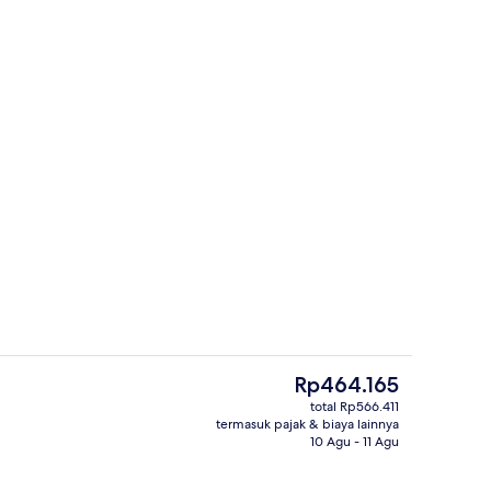
Melayani sarapan, makan siang, dan
Harga
Rp464.165
saat
total Rp566.411
ini
termasuk pajak & biaya lainnya
Melayani sarapan, makan siang, dan
Rp464.165
10 Agu - 11 Agu