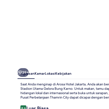
39+
Ringkasan
Kamar
Lokasi
Kebijakan
Saat Anda menginap di Arosa Hotel Jakarta, Anda akan ber
Stadion Utama Gelora Bung Karno. Untuk makan, tamu da
hidangan lokal dan internasional serta buka untuk sarapan
Pusat Perbelanjaan Thamrin City dapat dicapai dengan ber
Ulasan
Luar Biasa
8,6