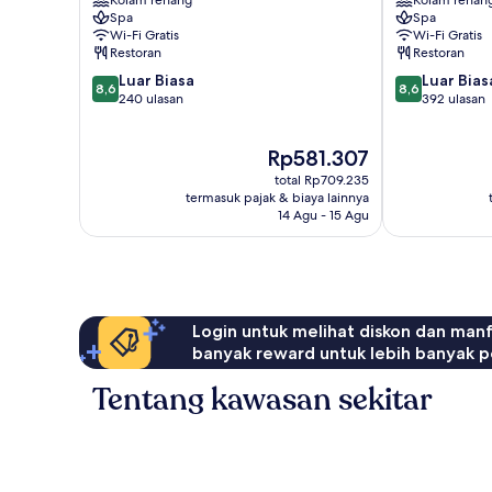
Kolam renang
Kolam renan
Spa
Spa
Wi-Fi Gratis
Wi-Fi Gratis
Restoran
Restoran
8.6
8.6
Luar Biasa
Luar Bias
8,6
8,6
dari
dari
240 ulasan
392 ulasan
10,
10,
Luar
Luar
Harga
Rp581.307
Biasa,
Biasa,
sekarang
240
392
total Rp709.235
Rp581.307
ulasan
ulasan
termasuk pajak & biaya lainnya
14 Agu - 15 Agu
Login untuk melihat diskon dan man
banyak reward untuk lebih banyak p
Tentang kawasan sekitar