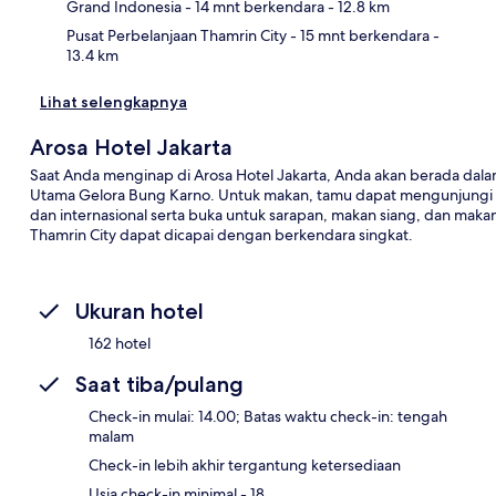
Grand Indonesia
- 14 mnt berkendara
- 12.8 km
Pusat Perbelanjaan Thamrin City
- 15 mnt berkendara
-
13.4 km
Lihat selengkapnya
Arosa Hotel Jakarta
Saat Anda menginap di Arosa Hotel Jakarta, Anda akan berada dala
Utama Gelora Bung Karno. Untuk makan, tamu dapat mengunjungi T
dan internasional serta buka untuk sarapan, makan siang, dan makan
Thamrin City dapat dicapai dengan berkendara singkat.
Ukuran hotel
162 hotel
Saat tiba/pulang
Check-in mulai: 14.00; Batas waktu check-in: tengah
malam
Check-in lebih akhir tergantung ketersediaan
Usia check-in minimal - 18