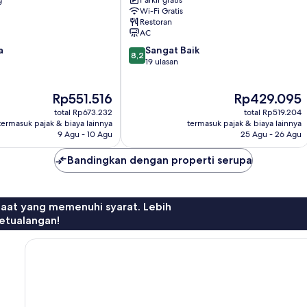
g
Parkir gratis
Menteng
Wi-Fi Gratis
Jakarta
Restoran
Pusat
AC
8.2
a
Sangat Baik
8,2
dari
19 ulasan
10,
Sangat
Harga
Harga
Rp551.516
Rp429.095
Baik,
sekarang
sekarang
19
total Rp673.232
total Rp519.204
Rp551.516
Rp429.095
ulasan
termasuk pajak & biaya lainnya
termasuk pajak & biaya lainnya
9 Agu - 10 Agu
25 Agu - 26 Agu
Bandingkan dengan properti serupa
faat yang memenuhi syarat. Lebih
etualangan!