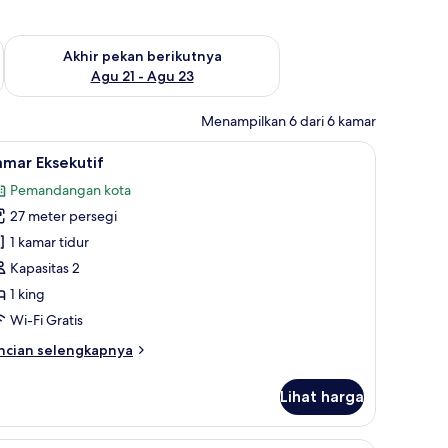
 ini Agu 14 - Agu 16
Periksa ketersediaan untuk akhir pekan berikutnya Agu 21 - A
Akhir pekan berikutnya
Agu 21 - Agu 23
Menampilkan 6 dari 6 kamar
ka/meja setrika
ihat
Kamar Eksekutif | Minibar, brankas, meja kerja
1
mar Eksekutif
emua
Pemandangan kota
oto
27 meter persegi
ntuk
amar
1 kamar tidur
ksekutif
Kapasitas 2
1 king
Wi-Fi Gratis
ncian
ncian selengkapnya
bih
njut
Lihat harga
tuk
amar
sekutif
ka/meja setrika
Minibar, brankas, meja kerja, dan setrika/meja