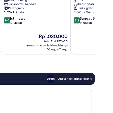
Kolam renang
Spa
Kebayoran
Transportasi bandara
Transportasi bandara
Lama
Parkir gratis
Parkir gratis
Wi-Fi Gratis
Wi-Fi Gratis
9.0
8.2
Istimewa
Sangat Baik
9,0
8,2
dari
dari
17 ulasan
14 ulasan
10,
10,
Istimewa,
Sangat
Harga
Rp1.030.000
17
Baik,
sekarang
ulasan
14
total Rp1.257.630
Rp1.030.000
ulasan
termasuk pajak & biaya lainnya
termasuk paj
10 Agu - 11 Agu
Login
Daftar sekarang, gratis