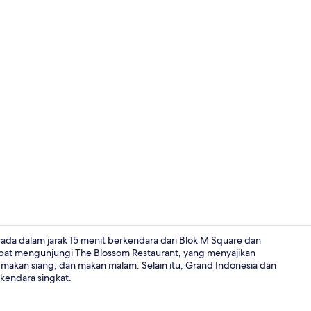
Resepsionis
ada dalam jarak 15 menit berkendara dari Blok M Square dan
pat mengunjungi The Blossom Restaurant, yang menyajikan
, makan siang, dan makan malam. Selain itu, Grand Indonesia dan
Lobi
kendara singkat.