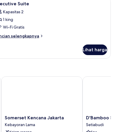
ihat
7
ecutive Suite
emua
Kapasitas 2
oto
1 king
ntuk
xecutive
Wi-Fi Gratis
uite
ncian
ncian selengkapnya
bih
njut
Lihat harga
tuk
ecutive
ite
Somerset Kencana Jakarta
D'Bamboo Suites
Somerset
D'Bamboo
Somerset Kencana Jakarta
D'Bamboo Suites
Kencana
Suites
Kebayoran Lama
Setiabudi
Jakarta
Setiabudi