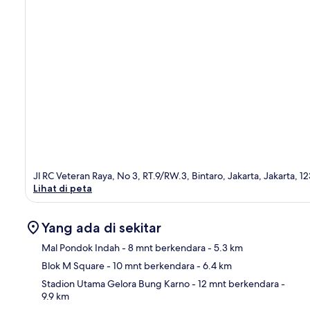
Jl RC Veteran Raya, No 3, RT.9/RW.3, Bintaro, Jakarta, Jakarta, 1
Lihat di peta
Yang ada di sekitar
Mal Pondok Indah
- 8 mnt berkendara
- 5.3 km
Blok M Square
- 10 mnt berkendara
- 6.4 km
Pet
Stadion Utama Gelora Bung Karno
- 12 mnt berkendara
-
9.9 km