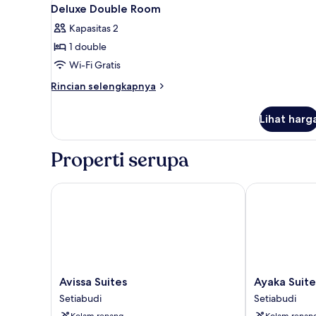
Lihat
9
Deluxe Double Room
semua
Kapasitas 2
foto
1 double
untuk
Deluxe
Wi-Fi Gratis
Double
Rincian
Rincian selengkapnya
Room
lebih
lanjut
Lihat harg
untuk
Deluxe
Double
Properti serupa
Room
Avissa Suites
Ayaka Suites
Avissa
Ayaka
Avissa Suites
Ayaka Suite
Suites
Suites
Setiabudi
Setiabudi
Setiabudi
Setiabudi