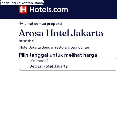
Langsung ke konten utama
Lihat semua properti
Arosa Hotel Jakarta
Properti
bintang
Hotel Jakarta dengan restoran, bar/lounge
3.5
Pilih tanggal untuk melihat harga
Ke mana?
Galeri
foto
untuk
Arosa
Hotel
Jakarta