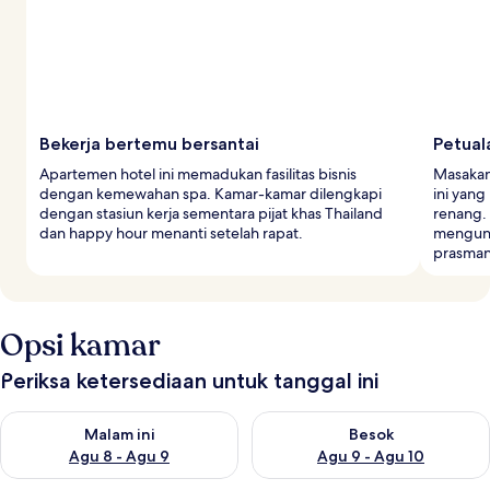
Bekerja bertemu bersantai
Petual
Apartemen hotel ini memadukan fasilitas bisnis
Masakan 
dengan kemewahan spa. Kamar-kamar dilengkapi
ini yan
dengan stasiun kerja sementara pijat khas Thailand
renang.
dan happy hour menanti setelah rapat.
mengunj
prasman
Opsi kamar
Periksa ketersediaan untuk tanggal ini
Periksa ketersediaan untuk malam ini Agu 8 - Agu 9
Periksa ketersediaan untuk be
Malam ini
Besok
Agu 8 - Agu 9
Agu 9 - Agu 10