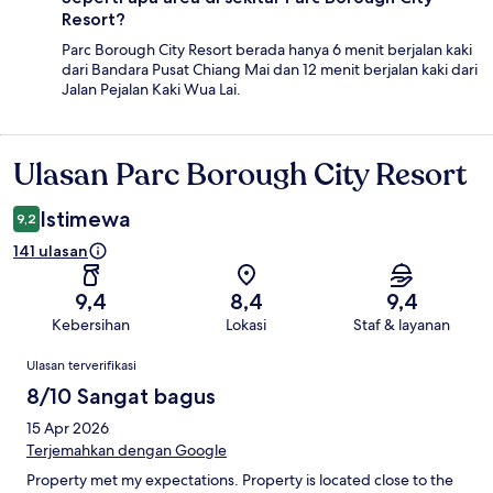
Resort?
Parc Borough City Resort berada hanya 6 menit berjalan kaki
dari Bandara Pusat Chiang Mai dan 12 menit berjalan kaki dari
Jalan Pejalan Kaki Wua Lai.
Ulasan Parc Borough City Resort
Ulasan
Istimewa
9,2
141 ulasan
9,4
8,4
9,4
Kebersihan
Lokasi
Staf & layanan
Ulasan
Ulasan terverifikasi
8/10 Sangat bagus
15 Apr 2026
Terjemahkan dengan Google
Property met my expectations. Property is located close to the