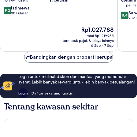
Wi-Fi Gratis
Restoran
Ramah
Chang
Chang
peliha
Khlan
Phueak
9.2
Istimewa
9,2
8.4
San
dari
387 ulasan
8,4
dari
232 
10,
10,
Istimewa,
Harga
Rp1.027.788
Sangat
387
sekarang
Baik,
ulasan
total Rp1.219.985
Rp1.027.788
232
termasuk pajak & biaya lainnya
ulasan
6 Sep - 7 Sep
Bandingkan dengan properti serupa
Login untuk melihat diskon dan manfaat yang memenuhi
syarat. Lebih banyak reward untuk lebih banyak petualangan!
Login
Daftar sekarang, gratis
Tentang kawasan sekitar