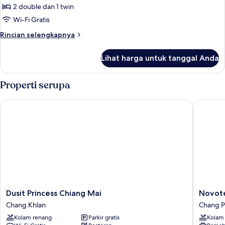
President
2 double dan 1 twin
Suite
Wi-Fi Gratis
Rincian
Rincian selengkapnya
lebih
lanjut
Lihat harga untuk tanggal Anda
untuk
Parc
President
Properti serupa
Suite
Dusit Princess Chiang Mai
Novotel
Dusit
Novotel
Dusit Princess Chiang Mai
Novot
Princess
Chiangm
Chang Khlan
Chang 
Chiang
Nimman
Kolam renang
Parkir gratis
Kolam
Mai
Journe