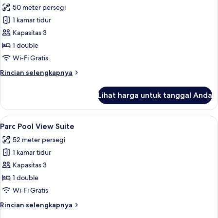
Twin
50 meter persegi
foto
1 kamar tidur
untuk
Parc
Kapasitas 3
Honeymoon
1 double
Suite
Wi-Fi Gratis
Rincian
Rincian selengkapnya
lebih
lanjut
Lihat harga untuk tanggal Anda
untuk
Parc
Honeymoon
Lihat
Parc Pool View Suite | Area kel
21
Suite
Parc Pool View Suite
semua
52 meter persegi
foto
1 kamar tidur
untuk
Parc
Kapasitas 3
Pool
1 double
View
Wi-Fi Gratis
Suite
Rincian
Rincian selengkapnya
lebih