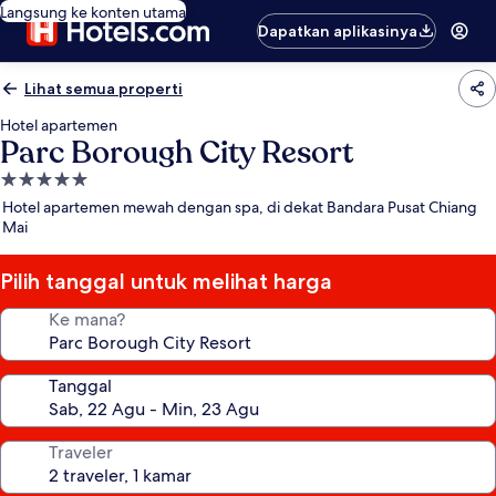
Langsung ke konten utama
Dapatkan aplikasinya
Lihat semua properti
Hotel apartemen
Parc Borough City Resort
Properti
bintang
Hotel apartemen mewah dengan spa, di dekat Bandara Pusat Chiang
5.0
Mai
Pilih tanggal untuk melihat harga
Ke mana?
Tanggal
Traveler