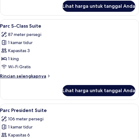
lanjut
Lihat harga untuk tanggal Anda
untuk
Parc
Pool
Lihat
Parc S-Class Suite | Minibar, brankas,
22
View
Parc S-Class Suite
semua
Suite
87 meter persegi
foto
1 kamar tidur
untuk
Parc
Kapasitas 3
S-
1 king
Class
Wi-Fi Gratis
Suite
Rincian
Rincian selengkapnya
lebih
lanjut
Lihat harga untuk tanggal Anda
untuk
Parc
S-
Lihat
Parc President Suite | Minibar, branka
28
Class
Parc President Suite
semua
Suite
106 meter persegi
foto
1 kamar tidur
untuk
Parc
Kapasitas 6