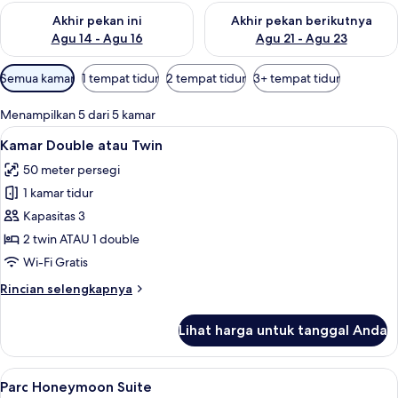
Periksa ketersediaan untuk akhir pekan ini Agu 14 - Agu 16
Periksa ketersediaan untuk ak
Akhir pekan ini
Akhir pekan berikutnya
Agu 14 - Agu 16
Agu 21 - Agu 23
Filter
Semua kamar
1 tempat tidur
2 tempat tidur
3+ tempat tidur
tersedia
untuk
Menampilkan 5 dari 5 kamar
kamar
Lihat
Kamar Double atau Twin | Area keluar
32
Kamar Double atau Twin
semua
50 meter persegi
foto
1 kamar tidur
untuk
Kamar
Kapasitas 3
Double
2 twin ATAU 1 double
atau
Wi-Fi Gratis
Twin
Rincian
Rincian selengkapnya
lebih
lanjut
Lihat harga untuk tanggal Anda
untuk
Kamar
Double
Lihat
Parc Honeymoon Suite | Minibar, bran
14
atau
Parc Honeymoon Suite
semua