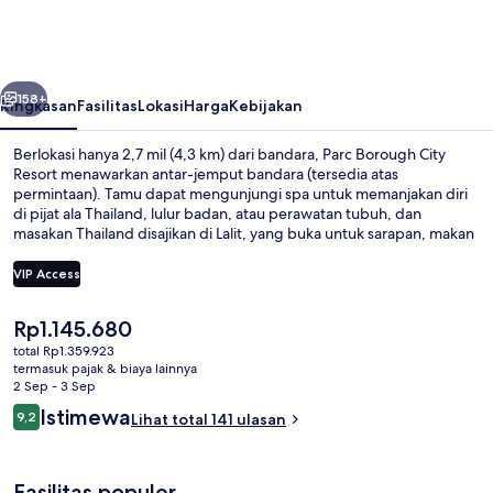
City
Resort
belumnya
Berikutnya
158+
Ringkasan
Fasilitas
Lokasi
Harga
Kebijakan
Berlokasi hanya 2,7 mil (4,3 km) dari bandara, Parc Borough City
Resort menawarkan antar-jemput bandara (tersedia atas
permintaan). Tamu dapat mengunjungi spa untuk memanjakan diri
di pijat ala Thailand, lulur badan, atau perawatan tubuh, dan
masakan Thailand disajikan di Lalit, yang buka untuk sarapan, makan
siang, dan makan malam. Fasilitas 2 bar/lounge serta kolam renang
outdoor adalah keunggulan lain yang dapat Anda nikmati, dan hotel
VIP Access
apartemen dilengkapi bathtub berendam dan dapur.
Harga
Rp1.145.680
Eksterior
saat
total Rp1.359.923
ini
termasuk pajak & biaya lainnya
Rp1.145.680
2 Sep - 3 Sep
Ulasan
Istimewa
9,2
Lihat total 141 ulasan
9,2 dari 10
Fasilitas populer