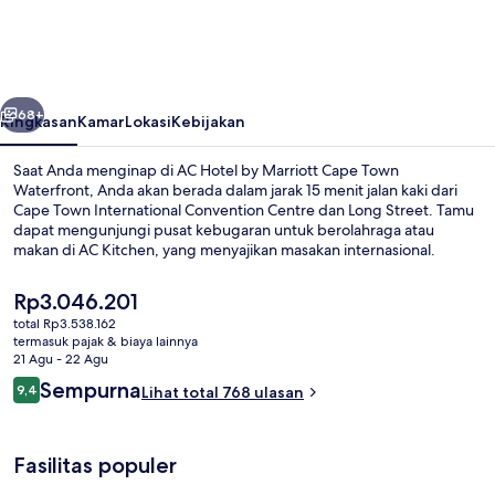
by
Marriott
Cape
belumnya
Berikutnya
Town
68+
Ringkasan
Kamar
Lokasi
Kebijakan
Waterfront
Saat Anda menginap di AC Hotel by Marriott Cape Town
Waterfront, Anda akan berada dalam jarak 15 menit jalan kaki dari
Cape Town International Convention Centre dan Long Street. Tamu
dapat mengunjungi pusat kebugaran untuk berolahraga atau
makan di AC Kitchen, yang menyajikan masakan internasional.
Fasilitas seperti kolam renang outdoor, bar/lounge, dan toko
roti/camilan adalah keunggulan lain yang bisa Anda nikmati. Staf dan
Harga
Rp3.046.201
lokasi mendapatkan nilai yang bagus dari para traveler.
saat
total Rp3.538.162
ini
termasuk pajak & biaya lainnya
Taman
Rp3.046.201
21 Agu - 22 Agu
Ulasan
Sempurna
9,4
Lihat total 768 ulasan
9,4 dari 10
Fasilitas populer