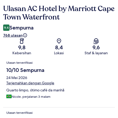
Ulasan AC Hotel by Marriott Cape
Ulasan
Town Waterfront
Sempurna
9,4
768 ulasan
9,8
8,4
9,6
Kebersihan
Lokasi
Staf & layanan
Ulasan
Ulasan terverifikasi
10/10 Sempurna
24 Mei 2026
Terjemahkan dengan Google
Quarto limpo, ótimo café da manhã
Nicole, perjalanan 3 malam
Ulasan terverifikasi