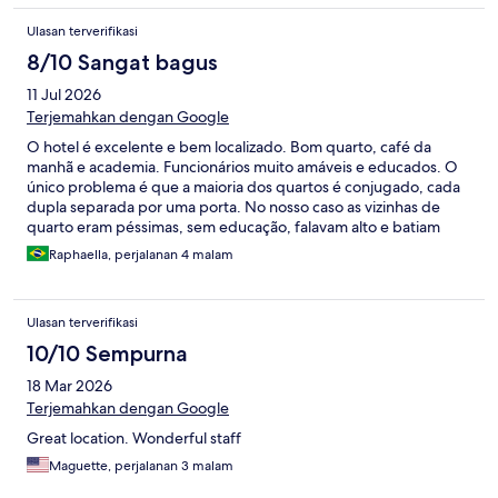
Ulasan terverifikasi
8/10 Sangat bagus
11 Jul 2026
Terjemahkan dengan Google
O hotel é excelente e bem localizado. Bom quarto, café da
manhã e academia. Funcionários muito amáveis e educados. O
único problema é que a maioria dos quartos é conjugado, cada
dupla separada por uma porta. No nosso caso as vizinhas de
quarto eram péssimas, sem educação, falavam alto e batiam
portas. Reclamamos, mas eles só tinham quartos semelhantes
Raphaella, perjalanan 4 malam
para troca, o que poderia ser arriscado caso o novo vizinho
tivesse igual comportamento. O problema só foi resolvido
quando as tais hóspedes foram embora.
Ulasan terverifikasi
10/10 Sempurna
18 Mar 2026
Terjemahkan dengan Google
Great location. Wonderful staff
Maguette, perjalanan 3 malam