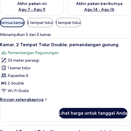
Periksa ketersediaan untuk akhir pekan ini Agu 7 - Agu 9
Periksa ketersediaan untuk ak
Akhir pekan ini
Akhir pekan berikutnya
Agu 7 - Agu 9
Agu 14 - Agu 16
Filter
Semua kamar
2 tempat tidur
1 tempat tidur
tersedia
untuk
Menampilkan 5 dari 5 kamar
kamar
Lihat
Kamar, 2 Tempat Tidur Double, pemand
7
Kamar, 2 Tempat Tidur Double, pemandangan gunung
semua
Pemandangan Pegunungan
foto
33 meter persegi
untuk
Kamar,
1 kamar tidur
2
Kapasitas 4
Tempat
2 double
Tidur
Wi-Fi Gratis
Double,
Rincian
Rincian selengkapnya
pemandangan
lebih
gunung
lanjut
Lihat harga untuk tanggal Anda
untuk
Kamar,
2
Lihat
Kamar, 1 Tempat Tidur King, pemandang
6
Tempat