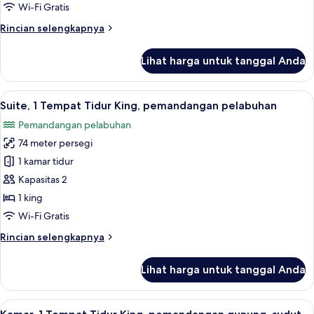
Tidur
Wi-Fi Gratis
King,
Rincian
Rincian selengkapnya
pemandangan
lebih
gunung
lanjut
Lihat harga untuk tanggal Anda
untuk
Kamar,
1
Lihat
Suite, 1 Tempat Tidur King, pemanda
9
Tempat
Suite, 1 Tempat Tidur King, pemandangan pelabuhan
semua
Tidur
Pemandangan pelabuhan
King,
foto
pemandangan
74 meter persegi
untuk
gunung
Suite,
1 kamar tidur
1
Kapasitas 2
Tempat
1 king
Tidur
Wi-Fi Gratis
King,
Rincian
Rincian selengkapnya
pemandangan
lebih
pelabuhan
lanjut
Lihat harga untuk tanggal Anda
untuk
Suite,
1
Lihat
Seprai antialergi, brankas, meja kerja
8
Tempat