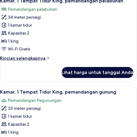
Kamar, 1 Tempat Tidur King, pemandangan pelabuhan
semua
Tidur
Pemandangan pelabuhan
Double,
foto
pemandangan
34 meter persegi
untuk
gunung
Kamar,
1 kamar tidur
1
Kapasitas 2
Tempat
1 king
Tidur
Wi-Fi Gratis
King,
Rincian
Rincian selengkapnya
pemandangan
lebih
pelabuhan
lanjut
Lihat harga untuk tanggal Anda
untuk
Kamar,
1
Lihat
Kamar, 1 Tempat Tidur King, pemandang
5
Tempat
Kamar, 1 Tempat Tidur King, pemandangan gunung
semua
Tidur
Pemandangan Pegunungan
King,
foto
pemandangan
33 meter persegi
untuk
pelabuhan
Kamar,
1 kamar tidur
1
Kapasitas 2
Tempat
1 king