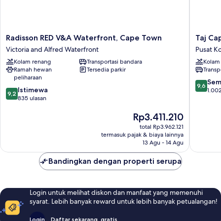
Radisson
Taj
Radisson RED V&A Waterfront, Cape Town
Taj Ca
RED
Cape
Victoria and Alfred Waterfront
Pusat K
V&A
Town
Kolam renang
Transportasi bandara
Kolam
Waterfront,
Pusat
Ramah hewan
Tersedia parkir
Transp
Cape
Kota
peliharaan
Town
Cape
9.6
Sem
9,6
9.2
Victoria
Istimewa
Town
dari
1.002
9,2
dari
and
835 ulasan
10,
10,
Alfred
Sempur
Harga
Rp3.411.210
Istimewa,
Waterfront
1.002
sekarang
835
ulasan
total Rp3.962.121
Rp3.411.210
ulasan
termasuk pajak & biaya lainnya
13 Agu - 14 Agu
Bandingkan dengan properti serupa
Login untuk melihat diskon dan manfaat yang memenuhi
syarat. Lebih banyak reward untuk lebih banyak petualangan!
Login
Daftar sekarang, gratis