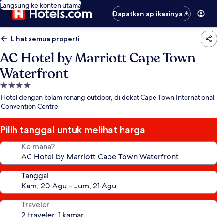
Langsung ke konten utama
Dapatkan aplikasinya
Lihat semua properti
AC Hotel by Marriott Cape Town
Waterfront
Properti
bintang
Hotel dengan kolam renang outdoor, di dekat Cape Town International
4.0
Convention Centre
Pilih tanggal untuk melihat harga
Ke mana?
Tanggal
Traveler