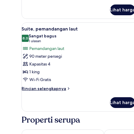
1
kamar
Lihat harg
tidur
(Sky)
Lihat
Selimut bulu angsa, minibar, b
9
Suite, pemandangan laut
semua
Sangat bagus
foto
8,0
8,0 dari 10
(1
1 ulasan
untuk
ulasan)
Pemandangan laut
Suite,
90 meter persegi
pemandangan
Kapasitas 4
laut
1 king
Wi-Fi Gratis
Rincian
Rincian selengkapnya
lebih
lanjut
Lihat harg
untuk
Suite,
pemandangan
Properti serupa
laut
Vinpearl Resort & Spa Phu Quoc
Sheraton Phu