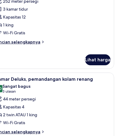
252 meter persegi
ntuk
la,
3 kamar tidur
Kapasitas 12
amar
1 king
idur
Wi-Fi Gratis
ncian
ncian selengkapnya
bih
njut
tuk
Lihat harga
a,
mar
elimut bulu angsa, minibar, brankas, dan meja kerja
ihat
Selimut bulu angsa, minibar, brankas, dan mej
6
amar Deluks, pemandangan kolam renang
dur
emua
Sangat bagus
oto
0
8,0 dari 10
(3
3 ulasan
ntuk
ulasan)
44 meter persegi
amar
Kapasitas 4
eluks,
2 twin ATAU 1 king
emandangan
Wi-Fi Gratis
olam
enang
ncian
ncian selengkapnya