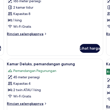
165 meter persegi
untuk
u
Vila,
Vi
2 kamar tidur
2
3
Kapasitas 8
kamar
k
1 king
tidur
t
Wi-Fi Gratis
Rincian
Ri
Rincian selengkapnya
Ri
lebih
le
lanjut
la
untuk
un
a
Lihat harga
Vila,
Vil
2
3
kamar
ka
rankas, dan meja kerja
Lihat
Kamar Deluks, pemandangan gunung | S
L
9
Kamar Deluks, pemandangan gunung
K
tidur
ti
semua
s
Pemandangan Pegunungan
foto
f
8,
45 meter persegi
untuk
u
Kamar
K
Kapasitas 4
Deluks,
D
2 twin ATAU 1 king
pemandangan
p
Wi-Fi Gratis
gunung
k
Rincian
Rincian selengkapnya
r
Ri
Ri
lebih