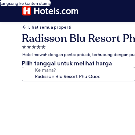
Langsung ke konten utama
Lihat semua properti
Radisson Blu Resort P
Properti
bintang
Hotel mewah dengan pantai pribadi, terhubung dengan pus
5.0
Pilih tanggal untuk melihat harga
Ke mana?
Galeri
foto
untuk
Radisson
Blu
Resort