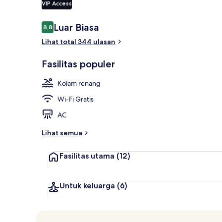
VIP Access
Ulasan
Luar Biasa
8,8
8,8 dari 10
Suite, peman
Lihat total 344 ulasan
Fasilitas populer
Kolam renang
Wi-Fi Gratis
AC
Lihat semua
Fasilitas utama
(12)
Untuk keluarga
(6)