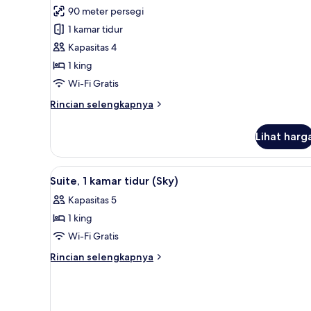
untuk
ulasan)
90 meter persegi
Suite,
1 kamar tidur
1
Kapasitas 4
kamar
1 king
tidur
Wi-Fi Gratis
Rincian
Rincian selengkapnya
lebih
lanjut
Lihat harg
untuk
Suite,
1
Lihat
Selimut bulu angsa, minibar, b
9
kamar
Suite, 1 kamar tidur (Sky)
semua
tidur
Kapasitas 5
foto
1 king
untuk
Suite,
Wi-Fi Gratis
1
Rincian
Rincian selengkapnya
kamar
lebih
lanjut
tidur
untuk
(Sky)
Suite,