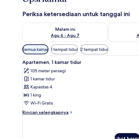
Periksa ketersediaan untuk tanggal ini
Periksa ketersediaan untuk malam ini Agu 6 - Agu 7
Periksa keter
Malam ini
Agu 6 - Agu 7
A
Filter
Semua kamar
1 tempat tidur
2 tempat tidur
tersedia
Lihat
Apartemen, 1 kamar tidur | Sel
untuk
14
Apartemen, 1 kamar tidur
semua
kamar
105 meter persegi
foto
1 kamar tidur
untuk
Apartemen,
Kapasitas 4
1
1 king
kamar
Wi-Fi Gratis
tidur
Rincian
Rincian selengkapnya
lebih
lanjut
untuk
Apartemen,
Lihat harg