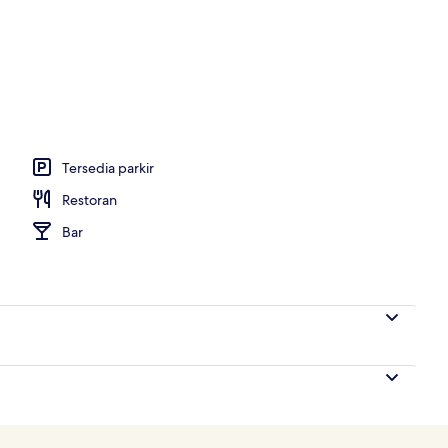
dangan laut | Bagian depan properti - sore/malam
Tersedia parkir
Restoran
Bar