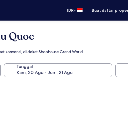
•
IDR
Buat daftar prope
hu Quoc
at konvensi, di dekat Shophouse Grand World
Tanggal