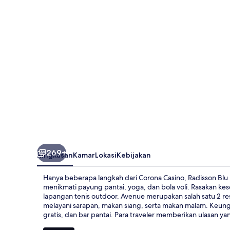
Phu
Quoc
269+
Ringkasan
Kamar
Lokasi
Kebijakan
Hanya beberapa langkah dari Corona Casino, Radisson Blu 
menikmati payung pantai, yoga, dan bola voli. Rasakan ke
lapangan tenis outdoor. Avenue merupakan salah satu 2
melayani sarapan, makan siang, serta makan malam. Keunggu
gratis, dan bar pantai. Para traveler memberikan ulasan ya