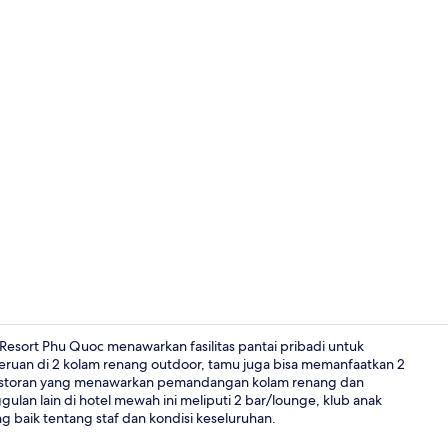
Vila, 2 kamar
Resort Phu Quoc menawarkan fasilitas pantai pribadi untuk
seruan di 2 kolam renang outdoor, tamu juga bisa memanfaatkan 2
 restoran yang menawarkan pemandangan kolam renang dan
Pantai priba
lan lain di hotel mewah ini meliputi 2 bar/lounge, klub anak
ng baik tentang staf dan kondisi keseluruhan.