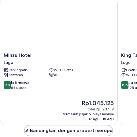
Minzu Hotel
King Tai
Minzu
King
Minzu Hotel
King T
Hotel
Taiwan
Lugu
Lugu
Lugu
Lugu
Parkir gratis
Wi-Fi Gratis
Gratis
Restoran
AC
Wi-Fi 
9.0
8.6
Istimewa
Luar
9,0
8,6
dari
dari
84 ulasan
125 u
10,
10,
Istimewa,
Luar
Harga
Rp1.045.125
84
Biasa,
sekarang
total Rp1.207.119
ulasan
125
Rp1.045.125
termasuk pajak & biaya lainnya
ulasan
17 Agu - 18 Agu
Bandingkan dengan properti serupa