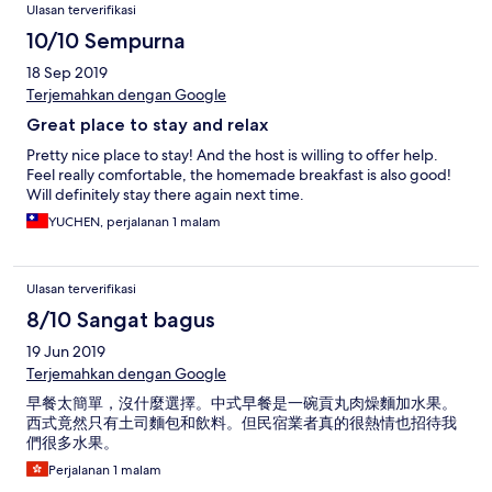
Ulasan terverifikasi
10/10 Sempurna
18 Sep 2019
Terjemahkan dengan Google
Great place to stay and relax
Pretty nice place to stay! And the host is willing to offer help.
Feel really comfortable, the homemade breakfast is also good!
Will definitely stay there again next time.
YUCHEN, perjalanan 1 malam
Ulasan terverifikasi
8/10 Sangat bagus
19 Jun 2019
Terjemahkan dengan Google
早餐太簡單，沒什麼選擇。中式早餐是一碗貢丸肉燥麵加水果。
西式竟然只有土司麵包和飲料。但民宿業者真的很熱情也招待我
們很多水果。
Perjalanan 1 malam