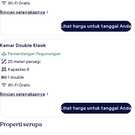
Basic
Wi-Fi Gratis
Rincian
Rincian selengkapnya
lebih
lanjut
Lihat harga untuk tanggal Anda
untuk
Kamar
Double
Lihat
Kamar Double Klasik | Tirai kedap caha
13
Basic
Kamar Double Klasik
semua
Pemandangan Pegunungan
foto
25 meter persegi
untuk
Kamar
Kapasitas 4
Double
1 double
Klasik
Wi-Fi Gratis
Rincian
Rincian selengkapnya
lebih
lanjut
Lihat harga untuk tanggal Anda
untuk
Kamar
Double
Properti serupa
Klasik