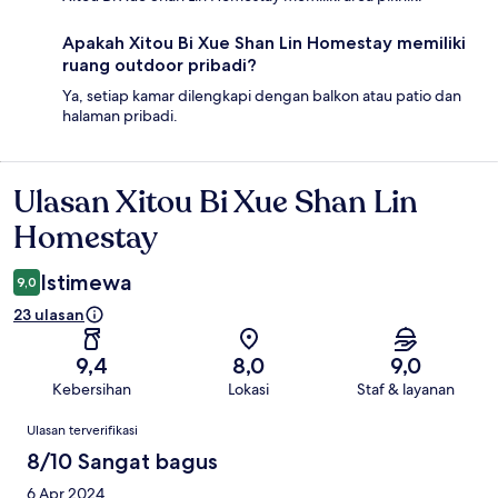
Apakah Xitou Bi Xue Shan Lin Homestay memiliki
ruang outdoor pribadi?
Ya, setiap kamar dilengkapi dengan balkon atau patio dan
halaman pribadi.
Ulasan Xitou Bi Xue Shan Lin
Ulasan
Homestay
Istimewa
9,0
23 ulasan
9,4
8,0
9,0
Kebersihan
Lokasi
Staf & layanan
Ulasan
Ulasan terverifikasi
8/10 Sangat bagus
6 Apr 2024