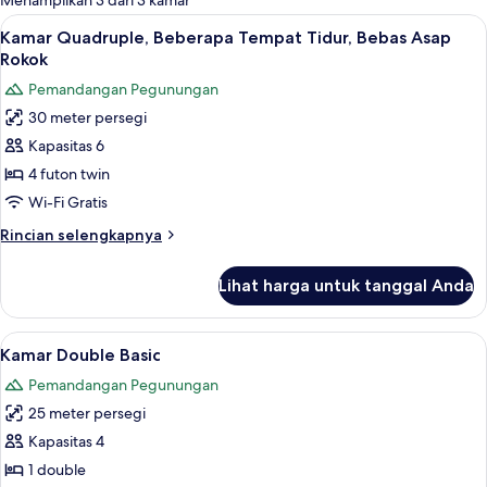
Menampilkan 3 dari 3 kamar
kamar
Lihat
Kamar Quadruple, Beberapa Tempat Tidu
9
Kamar Quadruple, Beberapa Tempat Tidur, Bebas Asap
semua
Rokok
foto
Pemandangan Pegunungan
untuk
30 meter persegi
Kamar
Kapasitas 6
Quadruple,
Beberapa
4 futon twin
Tempat
Wi-Fi Gratis
Tidur,
Rincian
Rincian selengkapnya
Bebas
lebih
Asap
lanjut
Lihat harga untuk tanggal Anda
untuk
Rokok
Kamar
Quadruple,
Lihat
Kamar Double Basic | Tirai kedap cahay
10
Beberapa
Kamar Double Basic
semua
Tempat
Pemandangan Pegunungan
Tidur,
foto
Bebas
25 meter persegi
untuk
Asap
Kamar
Kapasitas 4
Rokok
Double
1 double