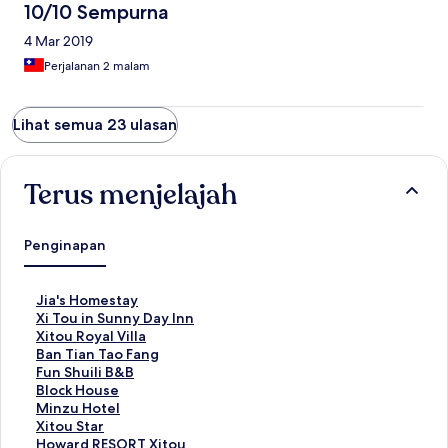
10/10 Sempurna
4 Mar 2019
Perjalanan 2 malam
Lihat semua 23 ulasan
Terus menjelajah
Penginapan
T
Jia's Homestay
a
T
Xi Tou in Sunny Day Inn
u
a
T
Xitou Royal Villa
t
u
a
T
Ban Tian Tao Fang
a
t
u
a
T
Fun Shuili B&B
n
a
t
u
a
T
Block House
S
n
a
t
u
a
T
Minzu Hotel
t
S
n
a
t
u
a
T
Xitou Star
a
t
S
n
a
t
u
a
T
Howard RESORT Xitou