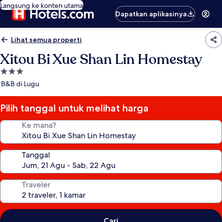
Langsung ke konten utama
Dapatkan aplikasinya
Lihat semua properti
Xitou Bi Xue Shan Lin Homestay
Properti
bintang
B&B di Lugu
3.0
Pilih tanggal untuk melihat harga
Ke mana?
Tanggal
Traveler
Cari