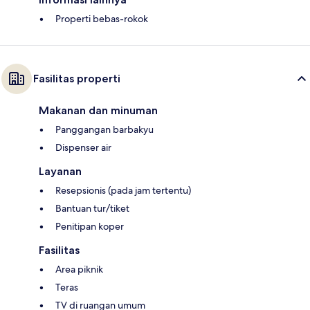
Properti bebas-rokok
Fasilitas properti
Makanan dan minuman
Panggangan barbakyu
Dispenser air
Layanan
Resepsionis (pada jam tertentu)
Bantuan tur/tiket
Penitipan koper
Fasilitas
Area piknik
Teras
TV di ruangan umum