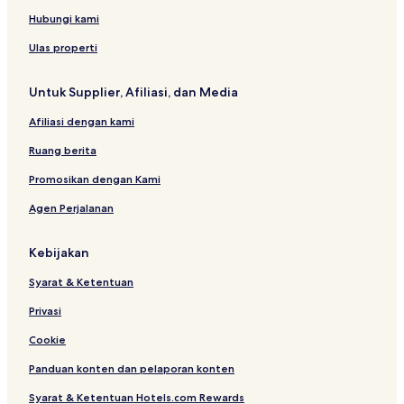
a
Hubungi kami
t
o
Ulas properti
r
Untuk Supplier, Afiliasi, dan Media
Afiliasi dengan kami
Ruang berita
Promosikan dengan Kami
Agen Perjalanan
Kebijakan
Syarat & Ketentuan
Privasi
Cookie
Panduan konten dan pelaporan konten
Syarat & Ketentuan Hotels.com Rewards