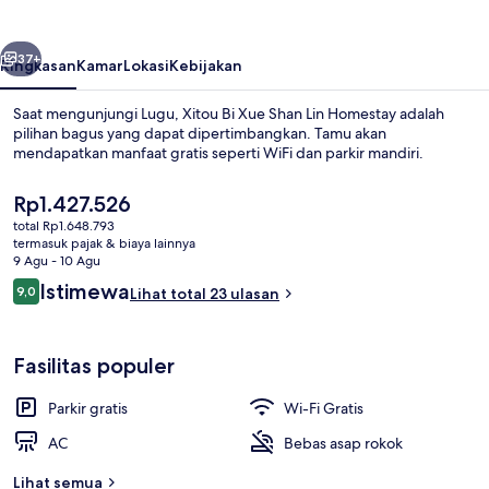
Shan
Lin
belumnya
Berikutnya
Homestay
37+
Ringkasan
Kamar
Lokasi
Kebijakan
Saat mengunjungi Lugu, Xitou Bi Xue Shan Lin Homestay adalah
pilihan bagus yang dapat dipertimbangkan. Tamu akan
mendapatkan manfaat gratis seperti WiFi dan parkir mandiri.
Harga
Rp1.427.526
saat
total Rp1.648.793
ini
termasuk pajak & biaya lainnya
Rp1.427.526
9 Agu - 10 Agu
Ulasan
Istimewa
9,0
Lihat total 23 ulasan
Eksterior
9,0 dari 10
Fasilitas populer
Parkir gratis
Wi-Fi Gratis
AC
Bebas asap rokok
Lihat semua