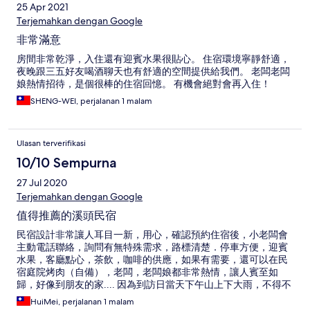
25 Apr 2021
Terjemahkan dengan Google
非常滿意
房間非常乾淨，入住還有迎賓水果很貼心。 住宿環境寧靜舒適，
夜晚跟三五好友喝酒聊天也有舒適的空間提供給我們。 老闆老闆
娘熱情招待，是個很棒的住宿回憶。 有機會絕對會再入住！
SHENG-WEI, perjalanan 1 malam
Ulasan terverifikasi
10/10 Sempurna
27 Jul 2020
Terjemahkan dengan Google
值得推薦的溪頭民宿
民宿設計非常讓人耳目一新，用心，確認預約住宿後，小老闆會
主動電話聯絡，詢問有無特殊需求，路標清楚．停車方便，迎賓
水果，客廳點心，茶飲，咖啡的供應，如果有需要，還可以在民
宿庭院烤肉（自備），老闆，老闆娘都非常熱情，讓人賓至如
歸，好像到朋友的家.... 因為到訪日當天下午山上下大雨，不得不
取消某些行程，提早在14:30到達，但是民宿堅持只能15:00才能
HuiMei, perjalanan 1 malam
報到，因為房間要除濕;早餐可以自由選擇中式或西式，但是西式