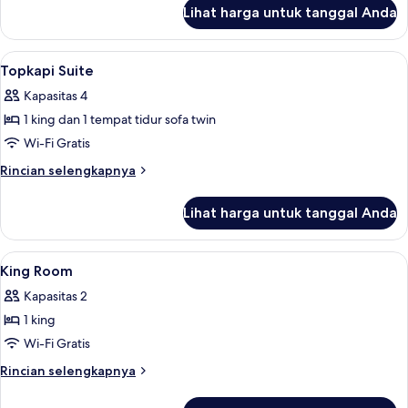
Tidur
lanjut
Lihat harga untuk tanggal Anda
untuk
Twin
Kamar
Superior,
Lihat
Seprai premium, selimut bulu angsa, m
10
2
Topkapi Suite
semua
Tempat
Kapasitas 4
Tidur
foto
Twin
1 king dan 1 tempat tidur sofa twin
untuk
Topkapi
Wi-Fi Gratis
Suite
Rincian
Rincian selengkapnya
lebih
lanjut
Lihat harga untuk tanggal Anda
untuk
Topkapi
Suite
Lihat
Seprai premium, selimut bulu angsa, m
10
King Room
semua
Kapasitas 2
foto
1 king
untuk
King
Wi-Fi Gratis
Room
Rincian
Rincian selengkapnya
lebih
lanjut