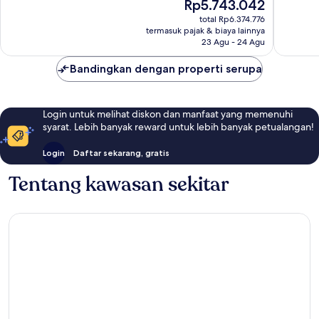
Harga
Rp5.743.042
Sempurna,
971
sekarang
1.318
total Rp6.374.776
ulasan
Rp5.743.042
termasuk pajak & biaya lainnya
ulasan
23 Agu - 24 Agu
Bandingkan dengan properti serupa
Login untuk melihat diskon dan manfaat yang memenuhi
syarat. Lebih banyak reward untuk lebih banyak petualangan!
Login
Daftar sekarang, gratis
Tentang kawasan sekitar