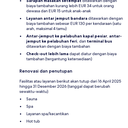
Sarapan masakan setempat
ditawarkan dengan
biaya tambahan kurang lebih EUR 34 untuk orang
dewasa dan EUR 15 untuk anak-anak
Layanan antar jemput bandara
ditawarkan dengan
biaya tambahan sebesar EUR 130 per kendaraan (satu
arah, maksimal 4 tamu)
Antar-jemput ke pelabuhan kapal pesiar
,
antar-
jemput ke pelabuhan feri
, dan
terminal bus
ditawarkan dengan biaya tambahan
Check-out lebih lama
dapat diatur dengan biaya
tambahan (tergantung ketersediaan)
Renovasi dan penutupan
Fasilitas atau layanan berikut akan tutup dari 16 April 2025
hingga 31 Desember 2026 (tanggal dapat berubah
sewaktu-waktu):
Sauna
Spa
Layanan spa/kecantikan
Hot tub