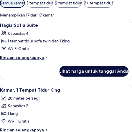
Filter
Semua kamar
1 tempat tidur
2 tempat tidur
3+ tempat tidur
tersedia
untuk
Menampilkan 17 dari 17 kamar
kamar
Lihat
Seprai premium, selimut bulu angsa, m
13
Hagia Sofia Suite
semua
Kapasitas 4
foto
1 tempat tidur sofa twin dan 1 king
untuk
Hagia
Wi-Fi Gratis
Sofia
Rincian
Rincian selengkapnya
Suite
lebih
lanjut
Lihat harga untuk tanggal Anda
untuk
Hagia
Sofia
Lihat
Kamar, 1 Tempat Tidur King | Seprai p
10
Suite
Kamar, 1 Tempat Tidur King
semua
28 meter persegi
foto
Kapasitas 2
untuk
Kamar,
1 king
1
Wi-Fi Gratis
Tempat
Rincian
Rincian selengkapnya