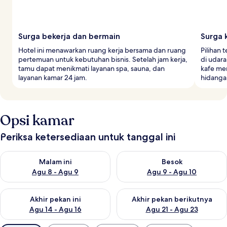
Surga bekerja dan bermain
Surga 
Hotel ini menawarkan ruang kerja bersama dan ruang
Pilihan 
pertemuan untuk kebutuhan bisnis. Setelah jam kerja,
di udar
tamu dapat menikmati layanan spa, sauna, dan
kafe men
layanan kamar 24 jam.
hidanga
Opsi kamar
Periksa ketersediaan untuk tanggal ini
Periksa ketersediaan untuk malam ini Agu 8 - Agu 9
Periksa ketersediaan untuk be
Malam ini
Besok
Agu 8 - Agu 9
Agu 9 - Agu 10
Periksa ketersediaan untuk akhir pekan ini Agu 14 - Agu 16
Periksa ketersediaan untuk ak
Akhir pekan ini
Akhir pekan berikutnya
Agu 14 - Agu 16
Agu 21 - Agu 23