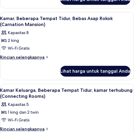
untuk
(Hyacinth
Kamar,
Mansion)
Beberapa
Lihat
Perlengkapan kamar mandi ramah li
4
Tempat
Kamar, Beberapa Tempat Tidur, Bebas Asap Rokok
semua
Tidur
(Carnation Mansion)
(Hyacinth
foto
Kapasitas 8
Mansion)
untuk
2 king
Kamar,
Wi-Fi Gratis
Beberapa
Tempat
Rincian
Rincian selengkapnya
lebih
Tidur,
lanjut
Bebas
Lihat harga untuk tanggal Anda
untuk
Asap
Kamar,
Rokok
Beberapa
Lihat
Seprai premium, selimut bulu angsa, m
6
Tempat
(Carnation
Kamar Keluarga, Beberapa Tempat Tidur, kamar terhubung
semua
Tidur,
(Connecting Rooms)
Mansion)
Bebas
foto
Kapasitas 5
Asap
untuk
Rokok
1 king dan 2 twin
Kamar
(Carnation
Wi-Fi Gratis
Keluarga,
Mansion)
Beberapa
Rincian
Rincian selengkapnya
lebih