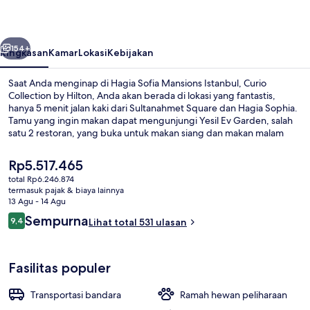
Istanbul,
Curio
belumnya
Berikutnya
Collection
154+
Ringkasan
Kamar
Lokasi
Kebijakan
by
Saat Anda menginap di Hagia Sofia Mansions Istanbul, Curio
Hilton
Collection by Hilton, Anda akan berada di lokasi yang fantastis,
hanya 5 menit jalan kaki dari Sultanahmet Square dan Hagia Sophia.
Tamu yang ingin makan dapat mengunjungi Yesil Ev Garden, salah
satu 2 restoran, yang buka untuk makan siang dan makan malam
serta menawarkan pemandangan taman. Keunggulan lain di hotel
mewah ini meliputi teras dan taman. Para traveler menyukai staf dan
Harga
Rp5.517.465
lokasi. Properti ini berada dekat dengan transportasi umum: Stasiun
saat
total Rp6.246.874
Sultanahmet berjarak 5 menit dan Stasiun Cemberlitas berjarak 9
ini
termasuk pajak & biaya lainnya
menit.
2 restoran; melayani makan siang da
Rp5.517.465
13 Agu - 14 Agu
Ulasan
Sempurna
9,4
Lihat total 531 ulasan
9,4 dari 10
Fasilitas populer
Transportasi bandara
Ramah hewan peliharaan