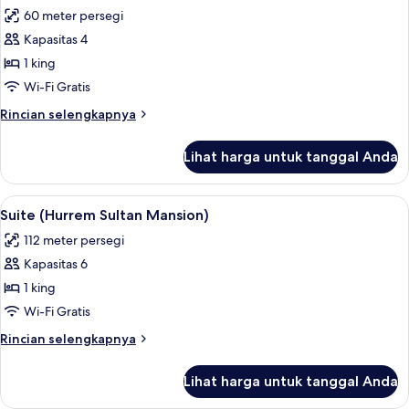
semua
Tempat
60 meter persegi
Tidur
foto
King
Kapasitas 4
untuk
Suite
1 king
(Topkapi)
Wi-Fi Gratis
Rincian
Rincian selengkapnya
lebih
lanjut
Lihat harga untuk tanggal Anda
untuk
Suite
(Topkapi)
Lihat
Suite (Hurrem Sultan Mansion) | Sepra
13
Suite (Hurrem Sultan Mansion)
semua
112 meter persegi
foto
Kapasitas 6
untuk
Suite
1 king
(Hurrem
Wi-Fi Gratis
Sultan
Rincian
Rincian selengkapnya
Mansion)
lebih
lanjut
Lihat harga untuk tanggal Anda
untuk
Suite