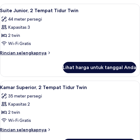
(Hurrem
Lihat
Suite Junior, 2 Tempat Tidur Twin | Se
6
Sultan
Suite Junior, 2 Tempat Tidur Twin
semua
Mansion)
44 meter persegi
foto
Kapasitas 3
untuk
Suite
2 twin
Junior,
Wi-Fi Gratis
2
Rincian
Rincian selengkapnya
Tempat
lebih
Tidur
lanjut
Lihat harga untuk tanggal Anda
untuk
Twin
Suite
Junior,
Lihat
Kamar Superior, 2 Tempat Tidur Twin |
8
2
Kamar Superior, 2 Tempat Tidur Twin
semua
Tempat
35 meter persegi
Tidur
foto
Twin
Kapasitas 2
untuk
Kamar
2 twin
Superior,
Wi-Fi Gratis
2
Rincian
Rincian selengkapnya
Tempat
lebih