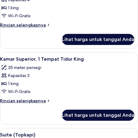
untuk
difabel
Suite
1 king
(Hagia
Wi-Fi Gratis
Sofia)
Rincian
Rincian selengkapnya
lebih
lanjut
Lihat harga untuk tanggal Anda
untuk
Suite
(Hagia
Lihat
Seprai premium, selimut bulu angsa, m
7
Sofia)
Kamar Superior, 1 Tempat Tidur King
semua
35 meter persegi
foto
Kapasitas 3
untuk
Kamar
1 king
Superior,
Wi-Fi Gratis
1
Rincian
Rincian selengkapnya
Tempat
lebih
Tidur
lanjut
Lihat harga untuk tanggal Anda
untuk
King
Kamar
Superior,
Lihat
Seprai premium, selimut bulu angsa, m
9
1
Suite (Topkapi)