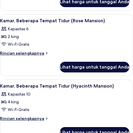
Lihat harga untuk tanggal Anda
untuk
King
Room
Lihat
Perlengkapan kamar mandi ramah li
6
Kamar, Beberapa Tempat Tidur (Rose Mansion)
semua
Kapasitas 6
foto
2 king
untuk
Kamar,
Wi-Fi Gratis
Beberapa
Rincian
Rincian selengkapnya
Tempat
lebih
lanjut
Tidur
Lihat harga untuk tanggal Anda
untuk
(Rose
Kamar,
Mansion)
Beberapa
Lihat
Perlengkapan kamar mandi ramah li
6
Tempat
Kamar, Beberapa Tempat Tidur (Hyacinth Mansion)
semua
Tidur
Kapasitas 10
(Rose
foto
Mansion)
4 king
untuk
Kamar,
Wi-Fi Gratis
Beberapa
Rincian
Rincian selengkapnya
Tempat
lebih
lanjut
Tidur
Lihat harga untuk tanggal Anda