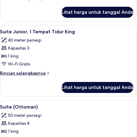
Tidur
lebih
King
lanjut
Lihat harga untuk tanggal Anda
untuk
Kamar,
1
Lihat
Suite Junior, 1 Tempat Tidur King | Se
7
Tempat
Suite Junior, 1 Tempat Tidur King
semua
Tidur
40 meter persegi
King
foto
Kapasitas 3
untuk
Suite
1 king
Junior,
Wi-Fi Gratis
1
Rincian
Rincian selengkapnya
Tempat
lebih
Tidur
lanjut
Lihat harga untuk tanggal Anda
untuk
King
Suite
Junior,
Lihat
Suite (Ottoman) | Area keluarga | Telev
8
1
Suite (Ottoman)
semua
Tempat
50 meter persegi
Tidur
foto
King
Kapasitas 4
untuk
Suite
1 king