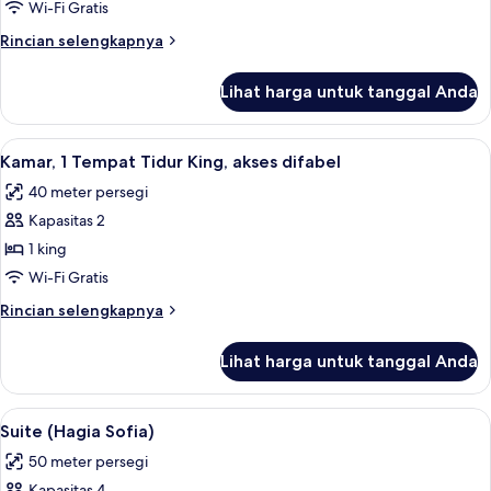
(Ottoman)
Wi-Fi Gratis
Rincian
Rincian selengkapnya
lebih
lanjut
Lihat harga untuk tanggal Anda
untuk
Suite
(Ottoman)
Lihat
Kamar, 1 Tempat Tidur King, akses difa
7
Kamar, 1 Tempat Tidur King, akses difabel
semua
40 meter persegi
foto
Kapasitas 2
untuk
Kamar,
1 king
1
Wi-Fi Gratis
Tempat
Rincian
Rincian selengkapnya
Tidur
lebih
King,
lanjut
Lihat harga untuk tanggal Anda
untuk
akses
Kamar,
difabel
1
Lihat
Seprai premium, selimut bulu angsa, m
8
Tempat
Suite (Hagia Sofia)
semua
Tidur
50 meter persegi
King,
foto
akses
Kapasitas 4