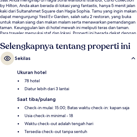
by Hilton, Anda akan berada di lokasi yang fantastis, hanya 5 menit jalan
kaki dari Sultanahmet Square dan Hagia Sophia. Tamu yang ingin makan
dapat mengunjungi Yesil Ev Garden, salah satu 2 restoran, yang buka
untuk makan siang dan makan malam serta menawarkan pemandangan
taman. Keunggulan lain di hotel mewah ini meliputi teras dan taman.
Para traveler menyukai staf dan lokasi. Properti ini berada dekat dengan
transportasi umum: Stasiun Sultanahmet berjarak 5 menit dan Stasiun
Selengkapnya tentang properti ini
Cemberlitas berjarak 9 menit.
Sekilas
Ukuran hotel
78 hotel
Diatur lebih dari 3 lantai
Saat tiba/pulang
Check-in mulai: 15.00; Batas waktu check-in: kapan saja
Usia check-in minimal - 18
Waktu check-out adalah tengah hari
Tersedia check-out tanpa sentuh