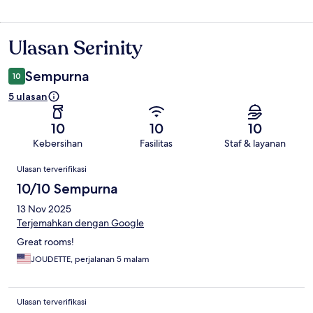
Ulasan Serinity
Ulasan
Sempurna
10
5 ulasan
10
10
10
Kebersihan
Fasilitas
Staf & layanan
Ulasan
Ulasan terverifikasi
10/10 Sempurna
13 Nov 2025
Terjemahkan dengan Google
Great rooms!
JOUDETTE, perjalanan 5 malam
Ulasan terverifikasi