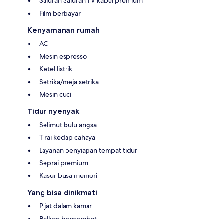
Saluran Saluran TV kabel premium
Film berbayar
Kenyamanan rumah
AC
Mesin espresso
Ketel listrik
Setrika/meja setrika
Mesin cuci
Tidur nyenyak
Selimut bulu angsa
Tirai kedap cahaya
Layanan penyiapan tempat tidur
Seprai premium
Kasur busa memori
Yang bisa dinikmati
Pijat dalam kamar
Balkon berperabot