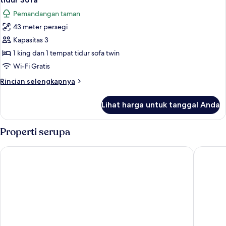
foto
Pemandangan taman
untuk
43 meter persegi
Apartemen
Kapasitas 3
Deluks,
1
1 king dan 1 tempat tidur sofa twin
Tempat
Wi-Fi Gratis
Tidur
Rincian
Rincian selengkapnya
King
lebih
dengan
lanjut
Lihat harga untuk tanggal Anda
untuk
tempat
Apartemen
tidur
Deluks,
Properti serupa
Sofa
1
Tempat
Village St Anne Pierre & Vacances
Le Cocot
Tidur
King
dengan
tempat
tidur
Sofa