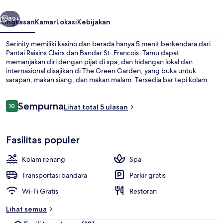
belumnya
Berikutnya
89+
Ringkasan
Kamar
Lokasi
Kebijakan
Serinity memiliki kasino dan berada hanya 5 menit berkendara dari
Pantai Raisins Clairs dan Bandar St. Francois. Tamu dapat
memanjakan diri dengan pijat di spa, dan hidangan lokal dan
internasional disajikan di The Green Garden, yang buka untuk
sarapan, makan siang, dan makan malam. Tersedia bar tepi kolam
renang serta lapangan tenis outdoor, dan fasilitas dalam kamar di
hotel mewah ini mencakup mesin cuci dan kulkas.
Ulasan
Sempurna
10
Lihat total 5 ulasan
10 dari 10
Pantai di sekitar
Fasilitas populer
Kolam renang
Spa
Transportasi bandara
Parkir gratis
Wi-Fi Gratis
Restoran
Lihat semua