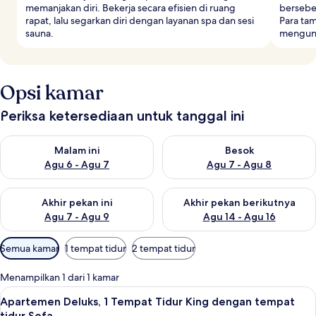
memanjakan diri. Bekerja secara efisien di ruang
bersebe
rapat, lalu segarkan diri dengan layanan spa dan sesi
Para tam
sauna.
mengunj
Opsi kamar
Periksa ketersediaan untuk tanggal ini
Periksa ketersediaan untuk malam ini Agu 6 - Agu 7
Periksa ketersediaan untuk be
Malam ini
Besok
Agu 6 - Agu 7
Agu 7 - Agu 8
Periksa ketersediaan untuk akhir pekan ini Agu 7 - Agu 9
Periksa ketersediaan untuk ak
Akhir pekan ini
Akhir pekan berikutnya
Agu 7 - Agu 9
Agu 14 - Agu 16
Filter
Semua kamar
1 tempat tidur
2 tempat tidur
tersedia
untuk
Menampilkan 1 dari 1 kamar
kamar
Lihat
Apartemen Deluks, 1 Tempat Tidur King
5
Apartemen Deluks, 1 Tempat Tidur King dengan tempat
semua
tidur Sofa