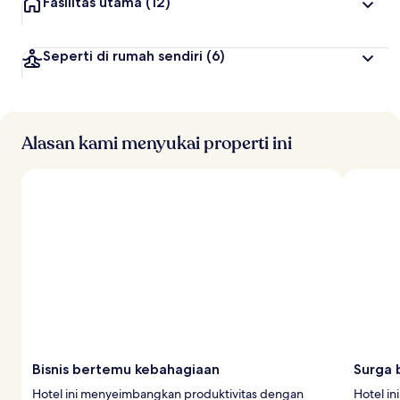
Fasilitas utama
(12)
Seperti di rumah sendiri
(6)
Alasan kami menyukai properti ini
Bisnis bertemu kebahagiaan
Surga 
Hotel ini menyeimbangkan produktivitas dengan
Hotel in