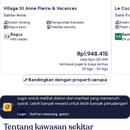
Village
Le
Village St Anne Pierre & Vacances
Le Coc
St
Cocotel
Sainte-Anne
Saint-Fr
Anne
Saint-
Kolam renang
Transportasi bandara
Kolam
Pierre
François
Dapur kecil
Fasilitas laundry
Parkir 
&
Vacances
7.4
9.8
Bagus
Sem
7,4
9,8
Sainte-
dari
dari
643 ulasan
29 u
Anne
10,
10,
Bagus,
Sempur
Harga
Rp1.948.415
643
29
sekarang
total Rp2.051.499
ulasan
ulasan
Rp1.948.415
termasuk pajak & biaya lainnya
29 Agu - 30 Agu
Bandingkan dengan properti serupa
Login untuk melihat diskon dan manfaat yang memenuhi
syarat. Lebih banyak reward untuk lebih banyak petualangan!
Login
Daftar sekarang, gratis
Tentang kawasan sekitar