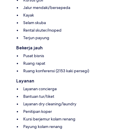
Jalur mendaki/bersepeda
Kayak
Selam skuba
Rental skuter/moped
Terjun payung
Bekerja jauh
Pusat bisnis
Ruang rapat
Ruang konferensi (2153 kaki persegi)
Layanan
Layanan concierge
Bantuan tur/tiket
Layanan dry cleaning/laundry
Penitipan koper
Kursi berjemur kolam renang
Payung kolam renang