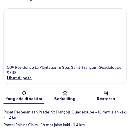
509 Résidence La Plantation & Spa, Saint-François, Guadeloupe,
97118
Lihat di peta
Peta
Yang ada di sekitar
Berkeliling
Restoran
Pusat Perbelanjaan Pradel St François Guadeloupe
- 13 mnt jalan kaki
- 1.2 km
Pantai Raisins Clairs
- 16 mnt jalan kaki
- 1.4 km