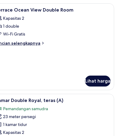
uble,
a
dra | Seprai premium, brankas, tirai kedap cahaya, dan kedap suara
ihat
Seprai premium, brankas, tirai kedap cahaya,
4
emandangan
errace Ocean View Double Room
emua
mudra
Kapasitas 2
uite)
oto
1 double
ntuk
errace
Wi-Fi Gratis
cean
ncian
ncian selengkapnya
iew
bih
njut
ouble
tuk
oom
rrace
cean
ew
Lihat harga
uble
oom
, brankas, tirai kedap cahaya, dan kedap suara
ihat
Teras/patio
11
mar Double Royal, teras (A)
emua
Pemandangan samudra
oto
23 meter persegi
ntuk
amar
1 kamar tidur
ouble
Kapasitas 2