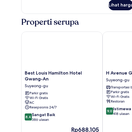
Kamar
Lihat harg
Double
Royal,
teras
Properti serupa
(B)
Best Louis Hamilton Hotel Gwang-An
H Avenue Gwa
Best
H
Best Louis Hamilton Hotel
H Avenue G
Louis
Avenue
Gwang-An
Suyeong-gu
Hamilton
Gwangalli
Suyeong-gu
Transportasi
Hotel
Beach
Parkir gratis
Gwang-
Parkir gratis
Suyeong-
Wi-Fi Gratis
Wi-Fi Gratis
An
gu
Restoran
AC
Suyeong-
Resepsionis 24/7
9.0
Istimewa
gu
9,0
dari
418 ulasan
8.4
Sangat Baik
8,4
10,
dari
386 ulasan
Istimewa,
10,
Harga
Rp688.105
418
Sangat