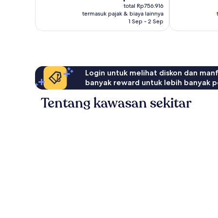
sekarang
ulasan
Baik,
total Rp756.916
Rp688.105
termasuk pajak & biaya lainnya
386
1 Sep - 2 Sep
ulasan
Login untuk melihat diskon dan man
banyak reward untuk lebih banyak p
Tentang kawasan sekitar