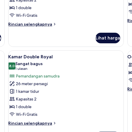
Deluks
R
1 double
t
Wi-Fi Gratis
(
Ri
Ri
Rincian
Rincian selengkapnya
le
lebih
la
lanjut
un
a
Lihat harga
untuk
K
Kamar
Do
Double
Ro
 Teras/patio
Lihat
Kamar Double Royal | Seprai premium,
L
10
Deluks
Kamar Double Royal
O
te
semua
s
(A
Sangat bagus
foto
8,0
f
8,0 dari 10
(1
1 ulasan
untuk
u
ulasan)
Pemandangan samudra
Kamar
O
26 meter persegi
Double
B
Ri
Ri
1 kamar tidur
Royal
D
le
Kapasitas 2
la
R
un
1 double
O
Wi-Fi Gratis
Br
Do
Rincian
Rincian selengkapnya
R
lebih