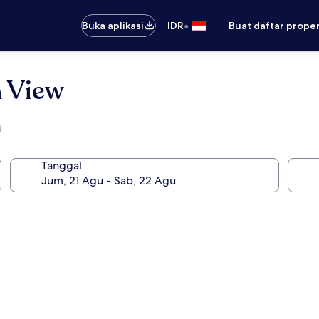
•
Buka aplikasi
IDR
Buat daftar prope
n View
i
Tanggal