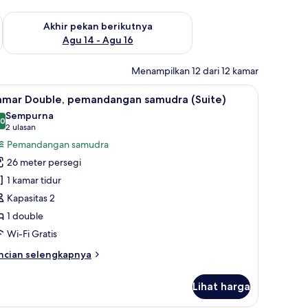
n ini Agu 7 - Agu 9
Periksa ketersediaan untuk akhir pekan berikutnya Agu 14 - A
Akhir pekan berikutnya
Agu 14 - Agu 16
Menampilkan 12 dari 12 kamar
prai premium, brankas, tirai kedap cahaya, dan kedap suara
ihat
Kamar Double, pemandangan samudra (Suite) |
15
amar Double, pemandangan samudra (Suite)
emua
Sempurna
oto
,0
10,0 dari 10
(2
2 ulasan
ntuk
ulasan)
Pemandangan samudra
amar
26 meter persegi
ouble,
1 kamar tidur
emandangan
Kapasitas 2
amudra
1 double
Suite)
Wi-Fi Gratis
ncian
ncian selengkapnya
bih
njut
Lihat harga
tuk
amar