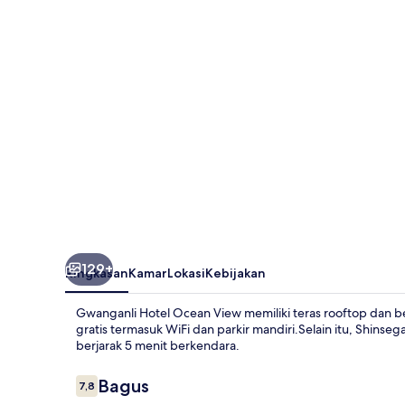
View
129+
Ringkasan
Kamar
Lokasi
Kebijakan
Gwanganli Hotel Ocean View memiliki teras rooftop dan b
gratis termasuk WiFi dan parkir mandiri.Selain itu, Shin
berjarak 5 menit berkendara.
Ulasan
Bagus
7,8
7,8 dari 10