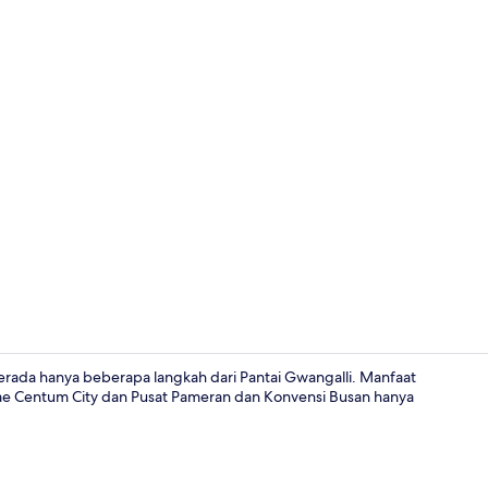
Kamar Triple
erada hanya beberapa langkah dari Pantai Gwangalli. Manfaat
segae Centum City dan Pusat Pameran dan Konvensi Busan hanya
Kamar Triple