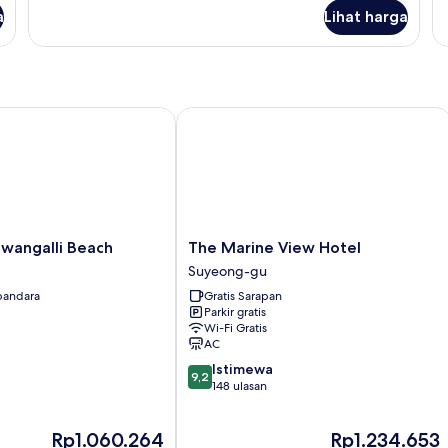
lanjut
a
Lihat harga
untuk
Kamar
Double
Royal
ngalli Beach
The Marine View Hotel
The
wangalli Beach
The Marine View Hotel
Marine
Suyeong-gu
View
 bandara
Gratis Sarapan
Hotel
Parkir gratis
Suyeong-
Wi-Fi Gratis
gu
AC
9.2
Istimewa
9,2
dari
148 ulasan
10,
Istimewa,
Harga
Harga
Rp1.060.264
Rp1.234.653
148