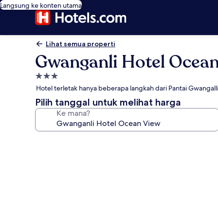
Langsung ke konten utama
Lihat semua properti
Gwanganli Hotel Ocea
Properti
bintang
Hotel terletak hanya beberapa langkah dari Pantai Gwangall
3.0
Pilih tanggal untuk melihat harga
Ke mana?
Galeri
foto
untuk
Gwanganli
Hotel
Ocean