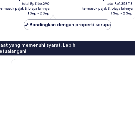
sekarang
sekarang
ulasan
total Rp1.166.290
total Rp1.358.118
Rp1.060.264
Rp1.234.653
termasuk pajak & biaya lainnya
termasuk pajak & biaya lainnya
1 Sep - 2 Sep
1 Sep - 2 Sep
Bandingkan dengan properti serupa
faat yang memenuhi syarat. Lebih
etualangan!