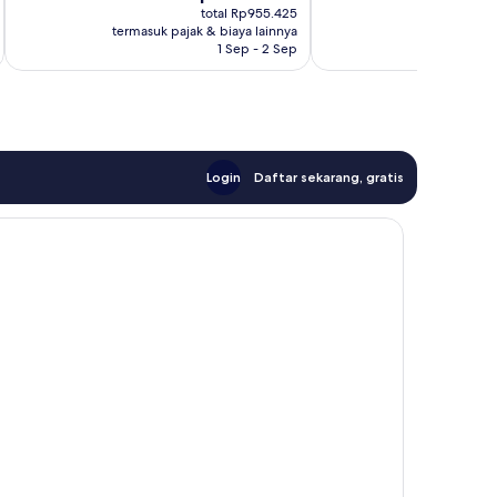
sekarang
s
ulasan
ulasan
total Rp955.425
Rp868.568
R
termasuk pajak & biaya lainnya
termasuk paj
1 Sep - 2 Sep
Login
Daftar sekarang, gratis