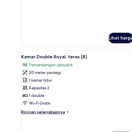
Double
lebih
lanjut
Room
untuk
Suite
Ocean
Double
Room
Lihat harg
Lihat
Kamar Double Royal, teras (B) |
14
Kamar Double Royal, teras (B)
semua
Pemandangan samudra
foto
20 meter persegi
untuk
Kamar
1 kamar tidur
Double
Kapasitas 2
Royal,
1 double
teras
Wi-Fi Gratis
(B)
Rincian
Rincian selengkapnya
lebih
lanjut
untuk