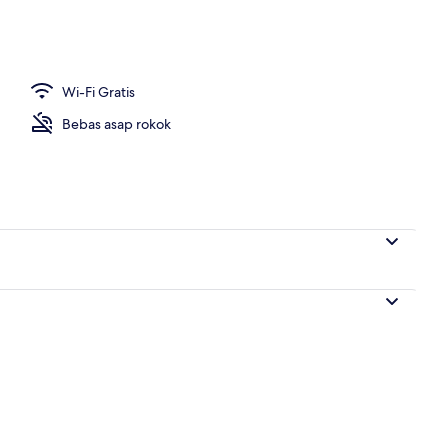
Royal, teras (A) | Teras/patio
Wi-Fi Gratis
Bebas asap rokok