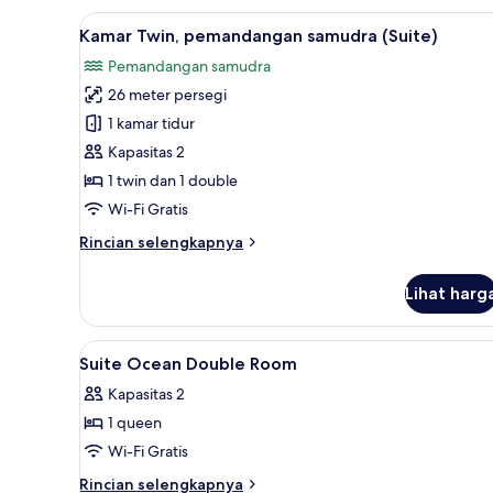
Bridge
Lihat
Kamar Twin, pemandangan samud
14
Double
Kamar Twin, pemandangan samudra (Suite)
semua
(Half
Pemandangan samudra
Ocean)
foto
26 meter persegi
untuk
Kamar
1 kamar tidur
Twin,
Kapasitas 2
pemandangan
1 twin dan 1 double
samudra
Wi-Fi Gratis
(Suite)
Rincian
Rincian selengkapnya
lebih
lanjut
Lihat harg
untuk
Kamar
Twin,
Lihat
Seprai premium, brankas, tira
23
pemandangan
Suite Ocean Double Room
semua
samudra
Kapasitas 2
(Suite)
foto
1 queen
untuk
Suite
Wi-Fi Gratis
Ocean
Rincian
Rincian selengkapnya