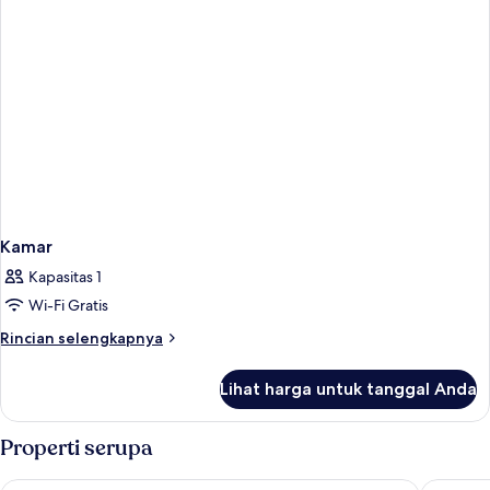
Kamar
Kapasitas 1
Wi-Fi Gratis
Rincian
Rincian selengkapnya
lebih
lanjut
Lihat harga untuk tanggal Anda
untuk
Kamar
Properti serupa
Khaolak Emerald Beach Resort and Spa
Pullman 