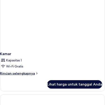
Kamar
Kapasitas 1
Wi-Fi Gratis
Rincian
Rincian selengkapnya
lebih
lanjut
Lihat harga untuk tanggal Anda
untuk
Kamar