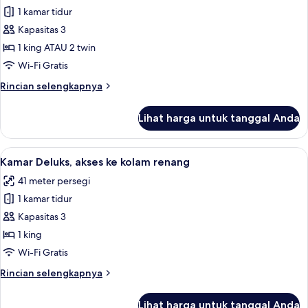
Kamar
1 kamar tidur
Deluks
Kapasitas 3
1 king ATAU 2 twin
Wi-Fi Gratis
Rincian
Rincian selengkapnya
lebih
lanjut
Lihat harga untuk tanggal Anda
untuk
Kamar
Deluks
Lihat
1 kamar tidur, seprai premium, minibar
12
Kamar Deluks, akses ke kolam renang
semua
41 meter persegi
foto
1 kamar tidur
untuk
Kamar
Kapasitas 3
Deluks,
1 king
akses
Wi-Fi Gratis
ke
Rincian
Rincian selengkapnya
kolam
lebih
renang
lanjut
Lihat harga untuk tanggal Anda