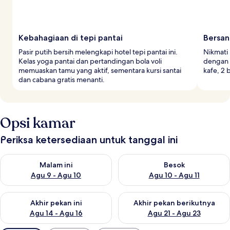
Kebahagiaan di tepi pantai
Bersa
Pasir putih bersih melengkapi hotel tepi pantai ini.
Nikmati 
Kelas yoga pantai dan pertandingan bola voli
dengan 
memuaskan tamu yang aktif, sementara kursi santai
kafe, 2 
dan cabana gratis menanti.
Opsi kamar
Periksa ketersediaan untuk tanggal ini
Periksa ketersediaan untuk malam ini Agu 9 - Agu 10
Periksa ketersediaan untuk be
Malam ini
Besok
Agu 9 - Agu 10
Agu 10 - Agu 11
Periksa ketersediaan untuk akhir pekan ini Agu 14 - Agu 16
Periksa ketersediaan untuk ak
Akhir pekan ini
Akhir pekan berikutnya
Agu 14 - Agu 16
Agu 21 - Agu 23