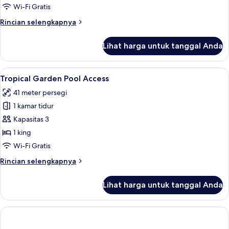
View
Wi-Fi Gratis
Rincian
Rincian selengkapnya
lebih
lanjut
Lihat harga untuk tanggal Anda
untuk
Tropical
Garden
Lihat
1 kamar tidur, seprai premium, minibar
8
Pool
Tropical Garden Pool Access
semua
View
41 meter persegi
foto
1 kamar tidur
untuk
Tropical
Kapasitas 3
Garden
1 king
Pool
Wi-Fi Gratis
Access
Rincian
Rincian selengkapnya
lebih
lanjut
Lihat harga untuk tanggal Anda
untuk
Tropical
Garden
Pool
Access