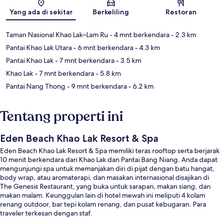
Yang ada di sekitar
Berkeliling
Restoran
Taman Nasional Khao Lak–Lam Ru
- 4 mnt berkendara
- 2.3 km
Pantai Khao Lak Utara
- 6 mnt berkendara
- 4.3 km
Pantai Khao Lak
- 7 mnt berkendara
- 3.5 km
Khao Lak
- 7 mnt berkendara
- 5.8 km
Pantai Nang Thong
- 9 mnt berkendara
- 6.2 km
Tentang properti ini
Eden Beach Khao Lak Resort & Spa
Eden Beach Khao Lak Resort & Spa memiliki teras rooftop serta berjarak
10 menit berkendara dari Khao Lak dan Pantai Bang Niang. Anda dapat
mengunjungi spa untuk memanjakan diri di pijat dengan batu hangat,
body wrap, atau aromaterapi, dan masakan internasional disajikan di
The Genesis Restaurant, yang buka untuk sarapan, makan siang, dan
makan malam. Keunggulan lain di hotel mewah ini meliputi 4 kolam
renang outdoor, bar tepi kolam renang, dan pusat kebugaran. Para
traveler terkesan dengan staf.