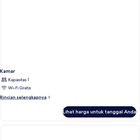
Kamar
Kapasitas 1
Wi-Fi Gratis
Rincian
Rincian selengkapnya
lebih
lanjut
Lihat harga untuk tanggal Anda
untuk
Kamar