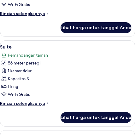
akses
Wi-Fi Gratis
ke
Rincian
Rincian selengkapnya
kolam
lebih
renang
lanjut
Lihat harga untuk tanggal Anda
untuk
Kamar
Grand,
Lihat
Suite | 1 kamar tidur, seprai premium,
12
akses
Suite
semua
ke
Pemandangan taman
kolam
foto
renang
56 meter persegi
untuk
Suite
1 kamar tidur
Kapasitas 3
1 king
Wi-Fi Gratis
Rincian
Rincian selengkapnya
lebih
lanjut
Lihat harga untuk tanggal Anda
untuk
Suite
Lihat
Tropical Garden | 1 kamar tidur, sepra