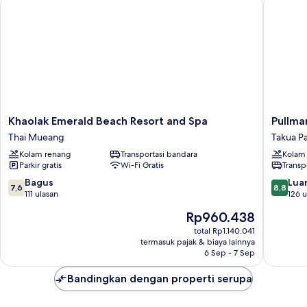
Khaolak
Pullman
Khaolak Emerald Beach Resort and Spa
Pullma
Emerald
Khao
Thai Mueang
Takua P
Beach
Lak
Kolam renang
Transportasi bandara
Kolam
Resort
Resort
Parkir gratis
Wi-Fi Gratis
Transp
and
Takua
Spa
Pa
7.6
8.8
Bagus
Luar
7,6
8,8
Thai
dari
dari
111 ulasan
126 u
Mueang
10,
10,
Harga
Rp960.438
Bagus,
Luar
sekarang
111
Biasa,
total Rp1.140.041
Rp960.438
termasuk pajak & biaya lainnya
ulasan
126
6 Sep - 7 Sep
ulasan
Bandingkan dengan properti serupa