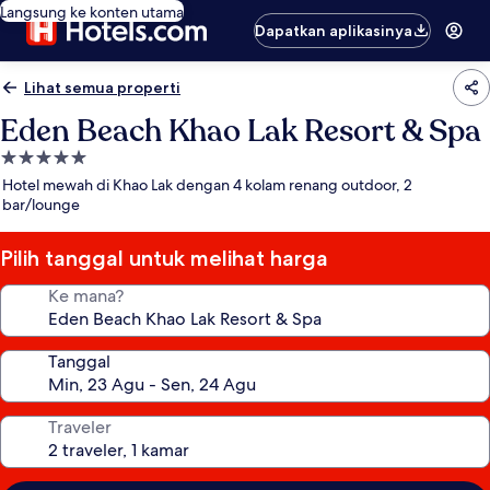
Langsung ke konten utama
Dapatkan aplikasinya
Lihat semua properti
Eden Beach Khao Lak Resort & Spa
Properti
bintang
Hotel mewah di Khao Lak dengan 4 kolam renang outdoor, 2
5.0
bar/lounge
Pilih tanggal untuk melihat harga
Ke mana?
Tanggal
Traveler