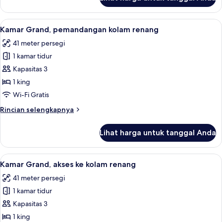
untuk
Kamar
Deluks,
Lihat
1 kamar tidur, seprai premium, minibar
10
akses
Kamar Grand, pemandangan kolam renang
semua
ke
41 meter persegi
kolam
foto
renang
1 kamar tidur
untuk
Kamar
Kapasitas 3
Grand,
1 king
pemandangan
Wi-Fi Gratis
kolam
Rincian
Rincian selengkapnya
renang
lebih
lanjut
Lihat harga untuk tanggal Anda
untuk
Kamar
Grand,
Lihat
Kamar Grand, akses ke kolam renang | 
11
pemandangan
Kamar Grand, akses ke kolam renang
semua
kolam
41 meter persegi
renang
foto
1 kamar tidur
untuk
Kamar
Kapasitas 3
Grand,
1 king