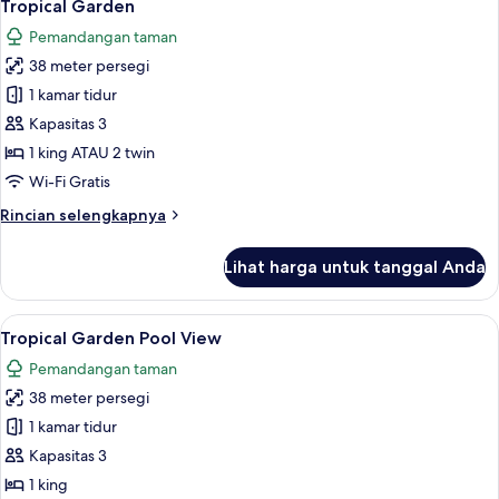
10
Tropical Garden
semua
Pemandangan taman
foto
38 meter persegi
untuk
Tropical
1 kamar tidur
Garden
Kapasitas 3
1 king ATAU 2 twin
Wi-Fi Gratis
Rincian
Rincian selengkapnya
lebih
lanjut
Lihat harga untuk tanggal Anda
untuk
Tropical
Garden
Lihat
1 kamar tidur, seprai premium, minibar
6
Tropical Garden Pool View
semua
Pemandangan taman
foto
38 meter persegi
untuk
Tropical
1 kamar tidur
Garden
Kapasitas 3
Pool
1 king