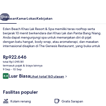
Lak
Resort
belumnya
Berikutnya
&
118+
Ringkasan
Kamar
Lokasi
Kebijakan
Spa
Eden Beach Khao Lak Resort & Spa memiliki teras rooftop serta
berjarak 10 menit berkendara dari Khao Lak dan Pantai Bang Niang.
Anda dapat mengunjungi spa untuk memanjakan diri di pijat
dengan batu hangat, body wrap, atau aromaterapi, dan masakan
internasional disajikan di The Genesis Restaurant, yang buka untuk
sarapan, makan siang, dan makan malam. Keunggulan lain di hotel
mewah ini meliputi 4 kolam renang outdoor, bar tepi kolam renang,
Harga
Rp922.646
dan pusat kebugaran. Para traveler terkesan dengan staf.
saat
total Rp1.095.181
ini
termasuk pajak & biaya lainnya
4 kolam renang outdoor, dengan cab
Rp922.646
9 Sep - 10 Sep
Ulasan
Luar Biasa
8,8
Lihat total 163 ulasan
8,8 dari 10
Fasilitas populer
Kolam renang
Gratis Sarapan