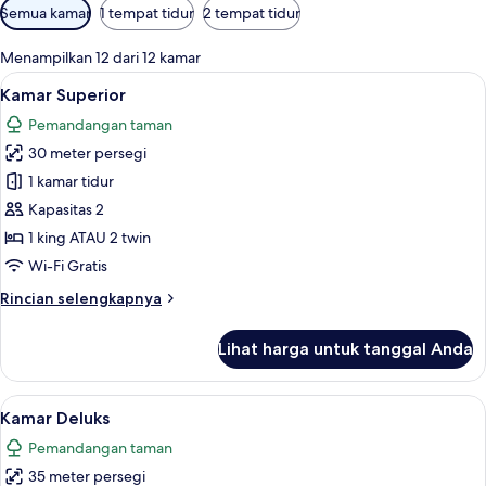
Filter
Semua kamar
1 tempat tidur
2 tempat tidur
tersedia
untuk
Menampilkan 12 dari 12 kamar
kamar
Lihat
Kamar Superior | 1 kamar tidur, sepra
8
Kamar Superior
semua
Pemandangan taman
foto
30 meter persegi
untuk
Kamar
1 kamar tidur
Superior
Kapasitas 2
1 king ATAU 2 twin
Wi-Fi Gratis
Rincian
Rincian selengkapnya
lebih
lanjut
Lihat harga untuk tanggal Anda
untuk
Kamar
Superior
Lihat
Kamar Deluks | 1 kamar tidur, seprai 
7
Kamar Deluks
semua
Pemandangan taman
foto
35 meter persegi
untuk