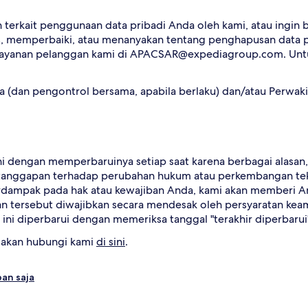
 terkait penggunaan data pribadi Anda oleh kami, atau ingin 
memperbaiki, atau menanyakan tentang penghapusan data prib
layanan pelanggan kami di APACSAR@expediagroup.com. Untuk
a (dan pengontrol bersama, apabila berlaku) dan/atau Perwakil
i dengan memperbaruinya setiap saat karena berbagai alasa
i tanggapan terhadap perubahan hukum atau perkembangan tekn
rdampak pada hak atau kewajiban Anda, kami akan memberi A
han tersebut diwajibkan secara mendesak oleh persyaratan k
 ini diperbarui dengan memeriksa tanggal "terakhir diperbarui"
lakan hubungi kami
di sini
.
an saja