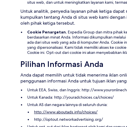
situs web, dan untuk meningkatkan layanan kami, term
Untuk analitik, penyedia layanan pihak ketiga da
kumpulkan tentang Anda di situs web kami dengan 
oleh pihak ketiga tersebut.
Cookie Penargetan.
Expedia Group dan mitra pihak ke
berdasarkan minat Anda. Informasi dikumpulkan melalui i
ada dari situs web yang ada di komputer Anda. Cookie i
yang dipersonalisasi. Kami tidak memiliki akses ke cooki
Cookie ini. Opt-out dari cookie ini akan menyebabkan ik
Pilihan Informasi Anda
Anda dapat memilih untuk tidak menerima iklan onlin
penggunaan informasi Anda untuk tujuan iklan yang
Untuk EEA, Swiss, dan Inggris: http://www.youronlinech
Untuk Kanada: http://youradchoices.ca/choices/
Untuk AS dan negara lainnya di seluruh dunia:
http://www.aboutads.info/choices/
http://optout.networkadvertising.org/
Untuk opt-out dari iklan bertarget oleh kami dan semua 