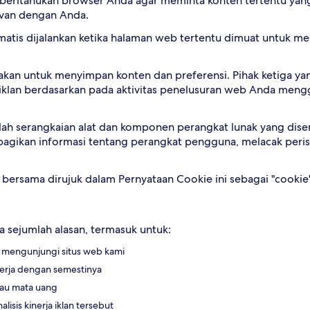
beritahukan browser Anda agar meminta konten tertentu yang 
evan dengan Anda.
omatis dijalankan ketika halaman web tertentu dimuat untuk m
nakan untuk menyimpan konten dan preferensi. Pihak ketiga 
n iklan berdasarkan pada aktivitas penelusuran web Anda me
lah serangkaian alat dan komponen perangkat lunak yang dise
n informasi tentang perangkat pengguna, melacak peristiwa,
 bersama dirujuk dalam Pernyataan Cookie ini sebagai "cookie"
 sejumlah alasan, termasuk untuk:
mengunjungi situs web kami
erja dengan semestinya
tau mata uang
sis kinerja iklan tersebut