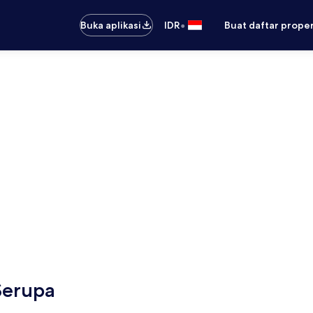
•
Buka aplikasi
IDR
Buat daftar prope
Serupa