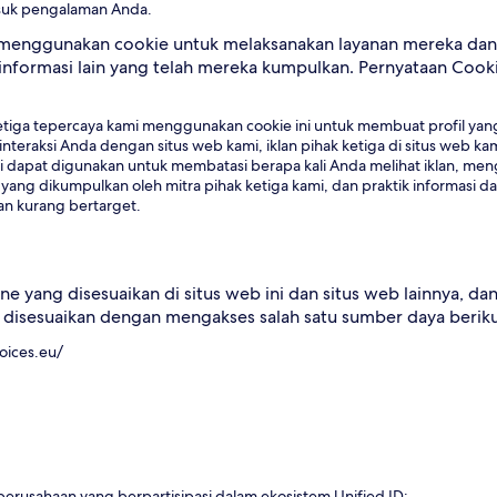
asuk pengalaman Anda.
pat menggunakan cookie untuk melaksanakan layanan mereka 
informasi lain yang telah mereka kumpulkan. Pernyataan Cook
tiga tepercaya kami menggunakan cookie ini untuk membuat profil yang 
nteraksi Anda dengan situs web kami, iklan pihak ketiga di situs web kam
ni dapat digunakan untuk membatasi berapa kali Anda melihat iklan, m
e yang dikumpulkan oleh mitra pihak ketiga kami, dan praktik informasi da
lan kurang bertarget.
e yang disesuaikan di situs web ini dan situs web lainnya, d
 disesuaikan dengan mengakses salah satu sumber daya beriku
oices.eu/
perusahaan yang berpartisipasi dalam ekosistem Unified ID: