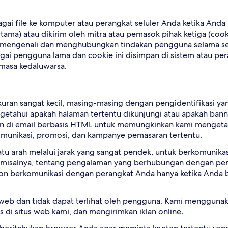
agai file ke komputer atau perangkat seluler Anda ketika And
ama) atau dikirim oleh mitra atau pemasok pihak ketiga (cookie
mengenali dan menghubungkan tindakan pengguna selama sesi 
i pengguna lama dan cookie ini disimpan di sistem atau pe
masa kedaluwarsa.
kuran sangat kecil, masing-masing dengan pengidentifikasi yang
hui apakah halaman tertentu dikunjungi atau apakah banner 
n di email berbasis HTML untuk memungkinkan kami mengetahu
munikasi, promosi, dan kampanye pemasaran tertentu.
tu arah melalui jarak yang sangat pendek, untuk berkomunikasi
 misalnya, tentang pengalaman yang berhubungan dengan per
on berkomunikasi dengan perangkat Anda hanya ketika Anda be
n web dan tidak dapat terlihat oleh pengguna. Kami mengguna
s di situs web kami, dan mengirimkan iklan online.