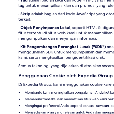
·
Tag
adalah bagian kecil dari kode HTML yang mem
tag untuk menampilkan iklan dan promosi yang rel
·
Skrip
adalah bagian dari kode JavaScript yang ot
terkait.
·
Objek Penyimpanan Lokal
, seperti HTML 5, digu
fitur tertentu di situs web kami untuk menampilka
mengumpulkan dan menyimpan informasi.
·
Kit Pengembangan Perangkat Lunak ("SDK")
ada
menggunakan SDK untuk mengumpulkan dan membagika
kami, serta menghasilkan pengidentifikasi unik.
Semua teknologi yang dijelaskan di atas akan secara
Penggunaan Cookie oleh Expedia Group
Di Expedia Group, kami menggunakan cookie karena
Membantu kami meningkatkan pengalaman Anda ketika 
Memenuhi transaksi dan memastikan situs web kami bek
Mengingat preferensi Anda, seperti bahasa, kawasan, a
Menyediakan iklan yang relevan untuk Anda dan menganali