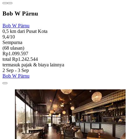
Bob W Pärnu
Bob W Pärnu
0,5 km dari Pusat Kota
9,4/10
Sempurna
(68 ulasan)
Rp1.099.597
total Rp1.242.544
termasuk pajak & biaya lainnya
2 Sep - 3 Sep
Bob W Pärnu