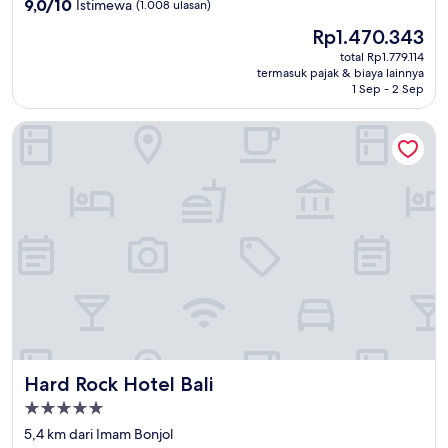
9.0
9,0/10
Istimewa
(1.008 ulasan)
dari
Harga
Rp1.470.343
10,
sekarang
Istimewa,
total Rp1.779.114
Rp1.470.343
termasuk pajak & biaya lainnya
(1.008
1 Sep - 2 Sep
ulasan)
Hard Rock Hotel Bali
Hard Rock Hotel Bali
Hard Rock Hotel Bali
Properti
bintang
5,4 km dari Imam Bonjol