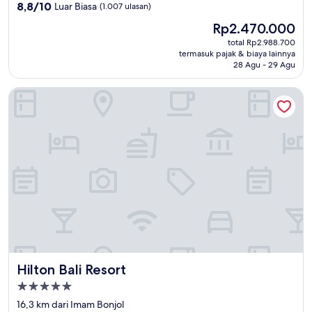
5.0
8.8
8,8/10
Luar Biasa
(1.007 ulasan)
dari
Harga
Rp2.470.000
10,
sekarang
Luar
total Rp2.988.700
Rp2.470.000
termasuk pajak & biaya lainnya
Biasa,
28 Agu - 29 Agu
(1.007
ulasan)
Hilton Bali Resort
Hilton Bali Resort
Hilton Bali Resort
Properti
bintang
16,3 km dari Imam Bonjol