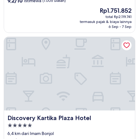
9,2/10
Istimewa
(1.005 ulasan)
dari
Harga
Rp1.751.852
10,
sekarang
Istimewa,
total Rp2.119.741
Rp1.751.852
termasuk pajak & biaya lainnya
(1.005
6 Sep - 7 Sep
ulasan)
Discovery Kartika Plaza Hotel
Discovery Kartika Plaza Hotel
Discovery Kartika Plaza Hotel
Properti
bintang
6,4 km dari Imam Bonjol
5.0