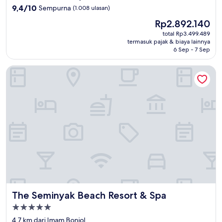
5.0
9.4
9,4/10
Sempurna
(1.008 ulasan)
dari
Harga
Rp2.892.140
10,
sekarang
Sempurna,
total Rp3.499.489
Rp2.892.140
termasuk pajak & biaya lainnya
(1.008
6 Sep - 7 Sep
ulasan)
The Seminyak Beach Resort & Spa
The Seminyak Beach Resort & Spa
The Seminyak Beach Resort & Spa
Properti
bintang
4,7 km dari Imam Bonjol