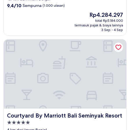
5.0
9.4
9,4/10
Sempurna
(1.000 ulasan)
dari
Harga
Rp4.284.297
10,
sekarang
Sempurna,
total Rp5.184.000
Rp4.284.297
termasuk pajak & biaya lainnya
(1.000
3 Sep - 4 Sep
ulasan)
Courtyard By Marriott Bali Seminyak Resort
Courtyard By Marriott Bali Seminyak Resort
Courtyard By Marriott Bali Seminyak Resort
Properti
bintang
4 km dari Imam Bonjol