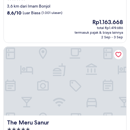
bintang
3,6 km dari Imam Bonjol
4.0
8.6
8,6/10
Luar Biasa
(1.001 ulasan)
dari
Harga
Rp1.163.668
10,
sekarang
Luar
total Rp1.419.686
Rp1.163.668
termasuk pajak & biaya lainnya
Biasa,
2 Sep - 3 Sep
(1.001
ulasan)
The Meru Sanur
The Meru Sanur
The Meru Sanur
Properti