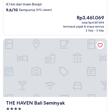
bintang
4,1 km dari Imam Bonjol
5.0
9.6
9,6/10
Sempurna
(972 ulasan)
dari
Harga
Rp3.461.069
10,
sekarang
Sempurna,
total Rp4.187.894
Rp3.461.069
termasuk pajak & biaya lainnya
(972
2 Sep - 3 Sep
ulasan)
THE HAVEN Bali Seminyak
THE HAVEN Bali Seminyak
THE HAVEN Bali Seminyak
Properti