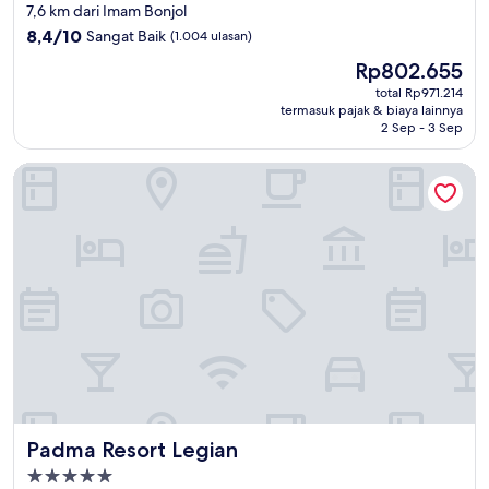
bintang
7,6 km dari Imam Bonjol
4.0
8.4
8,4/10
Sangat Baik
(1.004 ulasan)
dari
Harga
Rp802.655
10,
sekarang
Sangat
total Rp971.214
Rp802.655
termasuk pajak & biaya lainnya
Baik,
2 Sep - 3 Sep
(1.004
ulasan)
Padma Resort Legian
Padma Resort Legian
Padma Resort Legian
Properti