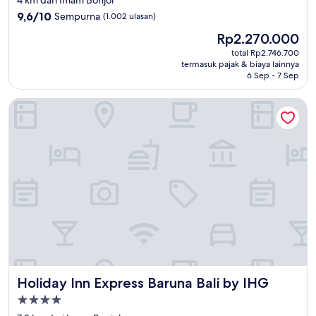
5.0
9.6
9,6/10
Sempurna
(1.002 ulasan)
dari
Harga
Rp2.270.000
10,
sekarang
Sempurna,
total Rp2.746.700
Rp2.270.000
termasuk pajak & biaya lainnya
(1.002
6 Sep - 7 Sep
ulasan)
Holiday Inn Express Baruna Bali by IHG
Holiday Inn Express Baruna Bali by IHG
Holiday Inn Express Baruna Bali by IHG
Properti
bintang