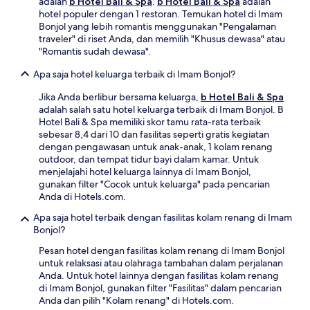
adalah
b Hotel Bali & Spa
.
b Hotel Bali & Spa
adalah
hotel populer dengan 1 restoran. Temukan hotel di Imam
Bonjol yang lebih romantis menggunakan "Pengalaman
traveler" di riset Anda, dan memilih "Khusus dewasa" atau
"Romantis sudah dewasa".
Apa saja hotel keluarga terbaik di Imam Bonjol?
Jika Anda berlibur bersama keluarga,
b Hotel Bali & Spa
adalah salah satu hotel keluarga terbaik di Imam Bonjol. B
Hotel Bali & Spa memiliki skor tamu rata-rata terbaik
sebesar 8,4 dari 10 dan fasilitas seperti gratis kegiatan
dengan pengawasan untuk anak-anak, 1 kolam renang
outdoor, dan tempat tidur bayi dalam kamar. Untuk
menjelajahi hotel keluarga lainnya di Imam Bonjol,
gunakan filter "Cocok untuk keluarga" pada pencarian
Anda di Hotels.com.
Apa saja hotel terbaik dengan fasilitas kolam renang di Imam
Bonjol?
Pesan hotel dengan fasilitas kolam renang di Imam Bonjol
untuk relaksasi atau olahraga tambahan dalam perjalanan
Anda. Untuk hotel lainnya dengan fasilitas kolam renang
di Imam Bonjol, gunakan filter "Fasilitas" dalam pencarian
Anda dan pilih "Kolam renang" di Hotels.com.