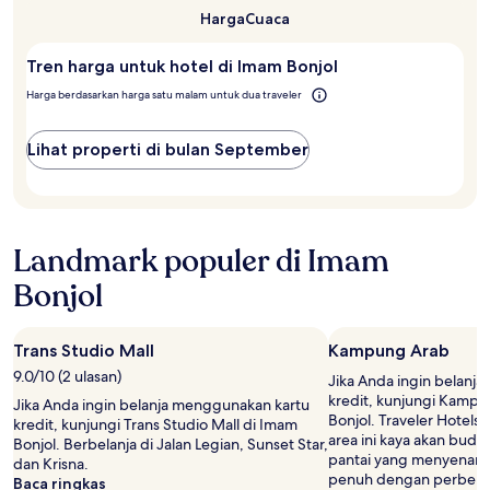
2
Bonjol?
Harga
Cuaca
tamu
dewasa.
Harga
Tren harga untuk hotel di Imam Bonjol
dan
Harga berdasarkan harga satu malam untuk dua traveler
ketersediaan
dapat
berubah
Lihat properti di bulan September
sewaktu-
waktu.
Ketentuan
tambahan
mungkin
Landmark populer di Imam
berlaku.
Bonjol
Trans Studio Mall
Kampung Arab
9.0/10 (2 ulasan)
Jika Anda ingin belanj
kredit, kunjungi Kamp
Jika Anda ingin belanja menggunakan kartu
Bonjol. Traveler Hotel
kredit, kunjungi Trans Studio Mall di Imam
area ini kaya akan buda
Bonjol. Berbelanja di Jalan Legian, Sunset Star,
pantai yang menyenangka
dan Krisna.
penuh dengan perbelan
Baca ringkas