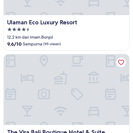
Ulaman Eco Luxury Resort
Ulaman Eco Luxury Resort
Properti
bintang
12,2 km dari Imam Bonjol
4.5
9.6
9,6/10
Sempurna
(95 ulasan)
dari
10,
The Vira Bali Boutique Hotel & Suite
Sempurna,
(95
ulasan)
The Vira Bali Boutique Hotel & Suite
The Vira Bali Boutique Hotel & Suite