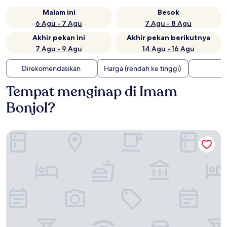
Malam ini
Besok
6 Agu - 7 Agu
7 Agu - 8 Agu
Akhir pekan ini
Akhir pekan berikutnya
7 Agu - 9 Agu
14 Agu - 16 Agu
Direkomendasikan
Harga (rendah ke tinggi)
Tempat menginap di Imam
Bonjol?
The Apurva Kempinski Bali