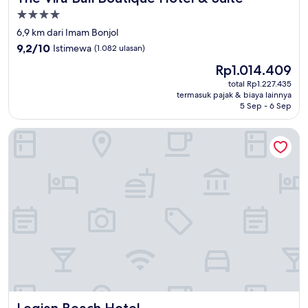
Properti
bintang
6,9 km dari Imam Bonjol
4.0
9.2
9,2/10
Istimewa
(1.082 ulasan)
dari
Harga
Rp1.014.409
10,
sekarang
Istimewa,
total Rp1.227.435
Rp1.014.409
termasuk pajak & biaya lainnya
(1.082
5 Sep - 6 Sep
ulasan)
Legian Beach Hotel
Legian Beach Hotel