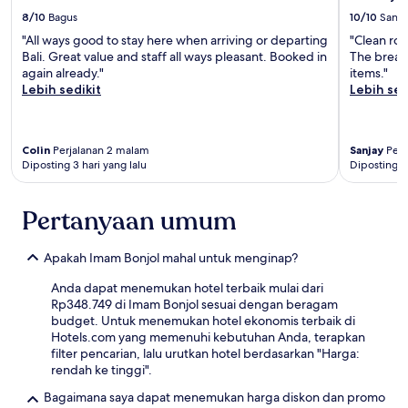
8/10
Bagus
10/10
Sanga
"All ways good to stay here when arriving or departing
"Clean ro
Bali. Great value and staff all ways pleasant. Booked in
The breakf
again already."
items."
Lebih sedikit
Lebih sed
Colin
Perjalanan 2 malam
Sanjay
Perj
Diposting 3 hari yang lalu
Diposting 4 
Pertanyaan umum
Apakah Imam Bonjol mahal untuk menginap?
Anda dapat menemukan hotel terbaik mulai dari
Rp348.749 di Imam Bonjol sesuai dengan beragam
budget. Untuk menemukan hotel ekonomis terbaik di
Hotels.com yang memenuhi kebutuhan Anda, terapkan
filter pencarian, lalu urutkan hotel berdasarkan "Harga:
rendah ke tinggi".
Bagaimana saya dapat menemukan harga diskon dan promo