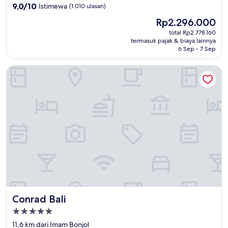
5.0
9.0
9,0/10
Istimewa
(1.010 ulasan)
dari
Harga
Rp2.296.000
10,
sekarang
Istimewa,
total Rp2.778.160
Rp2.296.000
termasuk pajak & biaya lainnya
(1.010
6 Sep - 7 Sep
ulasan)
Conrad Bali
Conrad Bali
Conrad Bali
Properti
bintang
11,6 km dari Imam Bonjol