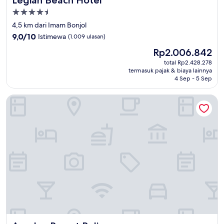
Legian Beach Hotel
Properti
bintang
4,5 km dari Imam Bonjol
4.5
9.0
9,0/10
Istimewa
(1.009 ulasan)
dari
Harga
Rp2.006.842
10,
sekarang
Istimewa,
total Rp2.428.278
Rp2.006.842
termasuk pajak & biaya lainnya
(1.009
4 Sep - 5 Sep
ulasan)
Ayodya Resort Bali