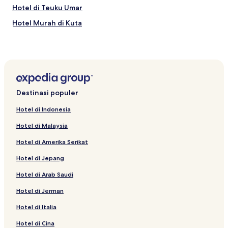
Hotel di Teuku Umar
Hotel Murah di Kuta
Resor & Hotel dengan Spa di Legian
Hotel Murah di Pemogan
Hotel dengan Kolam Renang di Padangsambian Klod
Hotel dekat Rumah Sakit Siloam
Destinasi populer
Hotel di Pemogan
Hotel di Indonesia
Hotel Bintang 5 di Seminyak
Hotel di Malaysia
Hotel dengan Kolam Renang di Legian
Hotel di Amerika Serikat
Hotel Ramah Hewan Peliharaan di Denpasar
Hotel di Jepang
Hotel di Sesetan
Hotel di Arab Saudi
Hotel Mewah di Legian
Hotel dekat Tugu Peringatan Bom Bali
Hotel di Jerman
Hotel di Padangsambian Klod
Hotel di Italia
Hotel dengan Tempat Parkir di Denpasar
Hotel di Cina