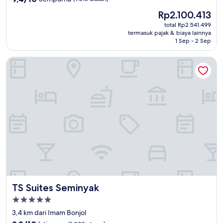
dari
Harga
Rp2.100.413
10,
sekarang
Sempurna,
total Rp2.541.499
Rp2.100.413
termasuk pajak & biaya lainnya
(1.013
1 Sep - 2 Sep
ulasan)
TS Suites Seminyak
TS Suites Seminyak
TS Suites Seminyak
Properti
bintang
3,4 km dari Imam Bonjol
5.0
9.2