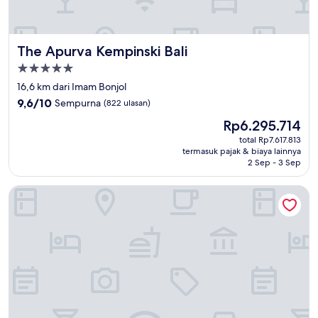
The Apurva Kempinski Bali
The Apurva Kempinski Bali
Properti
bintang
16,6 km dari Imam Bonjol
5.0
9.6
9,6/10
Sempurna
(822 ulasan)
dari
Harga
Rp6.295.714
10,
sekarang
Sempurna,
total Rp7.617.813
Rp6.295.714
termasuk pajak & biaya lainnya
(822
2 Sep - 3 Sep
ulasan)
Ulaman Eco Luxury Resort