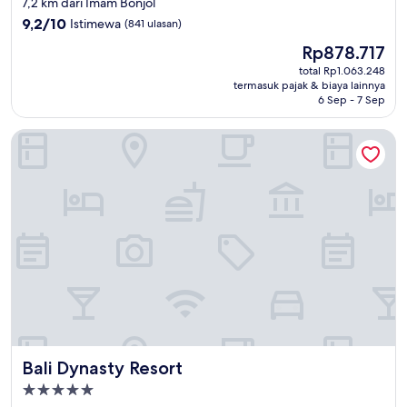
7,2 km dari Imam Bonjol
4.0
9.2
9,2/10
Istimewa
(841 ulasan)
dari
Harga
Rp878.717
10,
sekarang
Istimewa,
total Rp1.063.248
Rp878.717
termasuk pajak & biaya lainnya
(841
6 Sep - 7 Sep
ulasan)
Bali Dynasty Resort
Bali Dynasty Resort
Bali Dynasty Resort
Properti