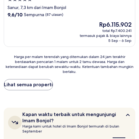
bintang
Sanur, 7,3 km dari Imam Bonjol
5.0
9.6
9,6/10
Sempurna
(87 ulasan)
dari
Harga
Rp6.115.902
10,
sekarang
Sempurna,
total Rp7.400.241
Rp6.115.902
termasuk pajak & biaya lainnya
(87
5 Sep - 6 Sep
ulasan)
Harga
Harga per malam terendah yang ditemukan dalam 24 jam terakhir
berdasarkan pencarian 1 malam untuk 2 tamu dewasa. Harga dan
per
ketersediaan dapat berubah sewaktu-waktu. Ketentuan tambahan mungkin
malam
berlaku.
terendah
yang
Lihat semua properti
ditemukan
dalam
24
jam
terakhir
berdasarkan
Kapan
Kapan waktu terbaik untuk mengunjungi
pencarian
waktu
Imam Bonjol?
1
terbaik
Harga kami untuk hotel di Imam Bonjol termurah di bulan
untuk
malam
September
mengunjungi
untuk
Imam