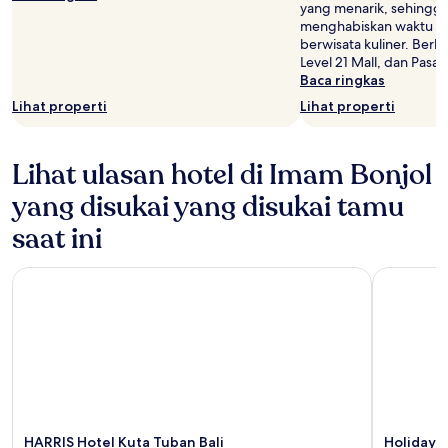
yang menarik, sehingg
menghabiskan waktu si
berwisata kuliner. Berb
Level 21 Mall, dan Pasa
Baca ringkas
Lihat properti
Lihat properti
Lihat ulasan hotel di Imam Bonjol
yang disukai yang disukai tamu
saat ini
HARRIS Hotel Kuta Tuban Bali
Holiday In
HARRIS Hotel Kuta Tuban Bali
Holiday I