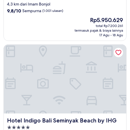
bintang
4,3 km dari Imam Bonjol
5.0
9.8
9,8/10
Sempurna
(1.001 ulasan)
dari
Harga
Rp5.950.629
10,
sekarang
Sempurna,
total Rp7.200.261
Rp5.950.629
termasuk pajak & biaya lainnya
(1.001
17 Agu - 18 Agu
ulasan)
Hotel Indigo Bali Seminyak Beach by IHG
Hotel Indigo Bali Seminyak Beach by IHG
Hotel Indigo Bali Seminyak Beach by IHG
Properti