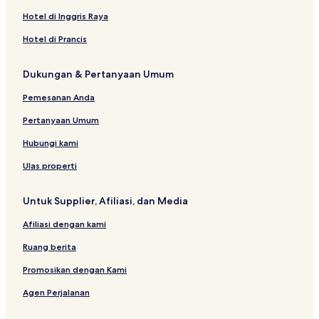
Hotel Murah di Legian
Hotel di Inggris Raya
Hotel Butik di Seminyak
Hotel di Prancis
Resor di Poppies Lane II
Dukungan & Pertanyaan Umum
Hotel Bintang 3 di Denpasar
Hotel dekat Prana Spa
Pemesanan Anda
Resor di Legian
Pertanyaan Umum
Hotel Bintang 2 di Petitenget
Hubungi kami
Hotel dekat Sunset Point Shopping Centre
Ulas properti
Hotel Keluarga di Denpasar
Untuk Supplier, Afiliasi, dan Media
Hotel dekat Rumah Sakit Prima Medika
Afiliasi dengan kami
Hotel di Sunset Road
Hotel di Mahendradatta
Ruang berita
Resor & Hotel dengan Spa di Denpasar
Promosikan dengan Kami
Hotel Mewah di Seminyak
Agen Perjalanan
Hotel Bintang 5 di Legian