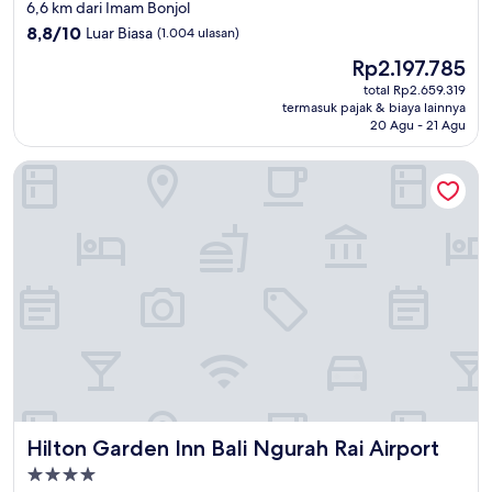
bintang
6,6 km dari Imam Bonjol
5.0
8.8
8,8/10
Luar Biasa
(1.004 ulasan)
dari
Harga
Rp2.197.785
10,
sekarang
Luar
total Rp2.659.319
Rp2.197.785
termasuk pajak & biaya lainnya
Biasa,
20 Agu - 21 Agu
(1.004
ulasan)
Hilton Garden Inn Bali Ngurah Rai Airport
Hilton Garden Inn Bali Ngurah Rai Airport
Hilton Garden Inn Bali Ngurah Rai Airport
Properti