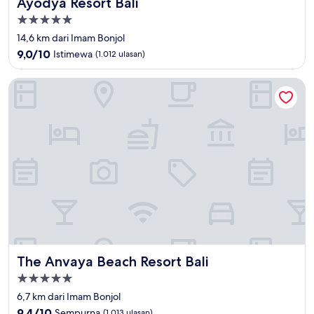
Ayodya Resort Bali
Ayodya Resort Bali
Properti
bintang
14,6 km dari Imam Bonjol
5.0
9.0
9,0/10
Istimewa
(1.012 ulasan)
dari
10,
The Anvaya Beach Resort Bali
Istimewa,
(1.012
ulasan)
The Anvaya Beach Resort Bali
The Anvaya Beach Resort Bali
Properti
bintang
6,7 km dari Imam Bonjol
5.0
9.4
9,4/10
Sempurna
(1.013 ulasan)