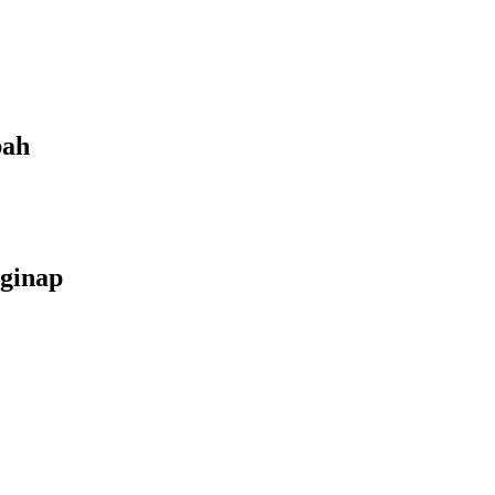
bah
ginap