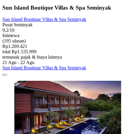
Sun Island Boutique Villas & Spa Seminyak
Sun Island Boutique Villas & Spa Seminyak
Pusat Seminyak
9,2/10
Istimewa
(195 ulasan)
Rp1.269.421
total Rp1.535.999
termasuk pajak & biaya lainnya
21 Agu - 22 Agu
Sun Island Boutique Villas & Spa Seminyak