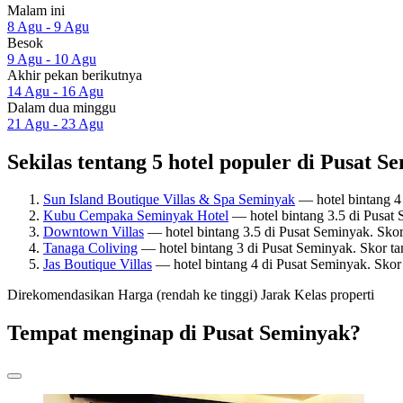
Malam ini
8 Agu - 9 Agu
Besok
9 Agu - 10 Agu
Akhir pekan berikutnya
14 Agu - 16 Agu
Dalam dua minggu
21 Agu - 23 Agu
Sekilas tentang 5 hotel populer di Pusat S
Sun Island Boutique Villas & Spa Seminyak
— hotel bintang 4
Kubu Cempaka Seminyak Hotel
— hotel bintang 3.5 di Pusat
Downtown Villas
— hotel bintang 3.5 di Pusat Seminyak. Sko
Tanaga Coliving
— hotel bintang 3 di Pusat Seminyak. Skor t
Jas Boutique Villas
— hotel bintang 4 di Pusat Seminyak. Skor
Direkomendasikan
Harga (rendah ke tinggi)
Jarak
Kelas properti
Tempat menginap di Pusat Seminyak?