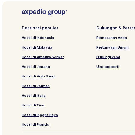
mungkin
Hotel di Dago
berlaku.
Hotel Keluarga dekat Jalan Cihampelas
Hotel di Setiabudi
Destinasi populer
Dukungan & Pert
Hotel dengan Tempat Parkir di Dago
Hotel di Indonesia
Pemesanan Anda
Hotel Bintang 3 di Bandung
Hotel di Malaysia
Pertanyaan Umum
Hotel dekat 23 Paskal Shopping Center
Hotel di Amerika Serikat
Hubungi kami
Hotel Keluarga di Pasteur
Hotel di Jepang
Ulas properti
Hotel dekat Ladang Golf Dago
Hotel di Arab Saudi
Apartemen di Pasteur
Hotel di Jerman
Hotel di Isola
Hotel di Italia
Hotel dekat Stasiun Kiaracondong
Hotel di Cina
Hotel dekat Lapangan Golf Mountain View
Hotel di Inggris Raya
Hotel dekat Jawa Barat Culture Park
Hotel Bintang 3 di Pasteur
Hotel di Prancis
Apartemen di Dago