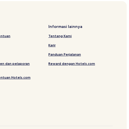
 Dago
mah Mode
Informasi lainnya
entuan
Tentang Kami
Daarut Tauhid
Karir
aganti
Panduan Perjalanan
en dan pelaporan
Reward dengan Hotels.com
Cipaganti
entuan Hotels.com
ago
Pasteur
n Maranatha