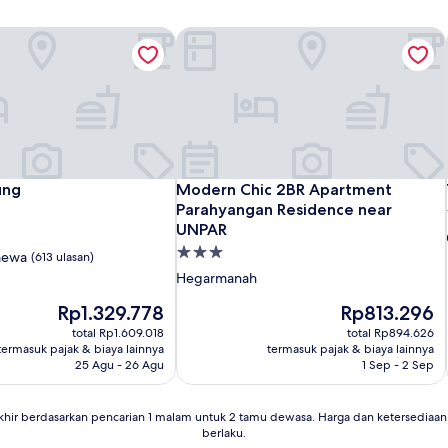
ung
Modern Chic 2BR Apartment Parahya
ung
Modern Chic 2BR Apartment Parahya
ung
Modern Chic 2BR Apartment
Parahyangan Residence near
UNPAR
Properti
mewa
(613 ulasan)
bintang
Hegarmanah
3.0
Harga
Harga
Rp1.329.778
Rp813.296
sekarang
sekarang
total Rp1.609.018
total Rp894.626
Rp1.329.778
Rp813.296
termasuk pajak & biaya lainnya
termasuk pajak & biaya lainnya
25 Agu - 26 Agu
1 Sep - 2 Sep
khir berdasarkan pencarian 1 malam untuk 2 tamu dewasa. Harga dan ketersedia
berlaku.