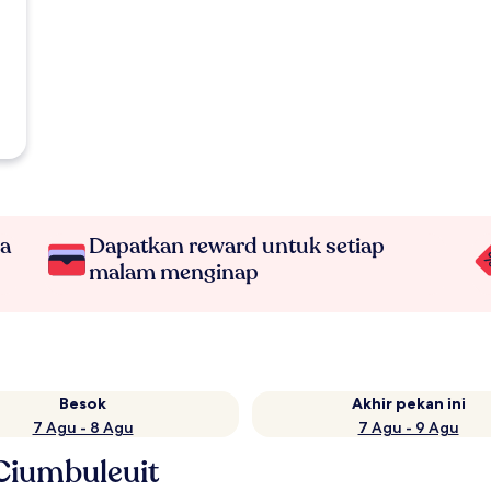
na
Dapatkan reward untuk setiap
malam menginap
Besok
Akhir pekan ini
7 Agu - 8 Agu
7 Agu - 9 Agu
 Ciumbuleuit