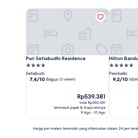
Puri Setiabudhi Residence
Hilton Band
Puri Setiabudhi Residence
Hilton Band
Puri Setiabudhi Residence
Hilton Band
Properti
Properti
bintang
bintang
Setiabudi
Pasirkaliki
4.0
5.0
7.4
9.2
7,4/10
9,2/10
Bagus
Isti
(3 ulasan)
dari
dari
10,
10,
Bagus,
Harga
Istimewa,
Rp539.381
(3
sekarang
(613
total Rp652.651
ulasan)
Rp539.381
ulasan)
termasuk pajak & biaya lainnya
9 Agu - 10 Agu
Harga
Harga per malam terendah yang ditemukan dalam 24 jam tera
per