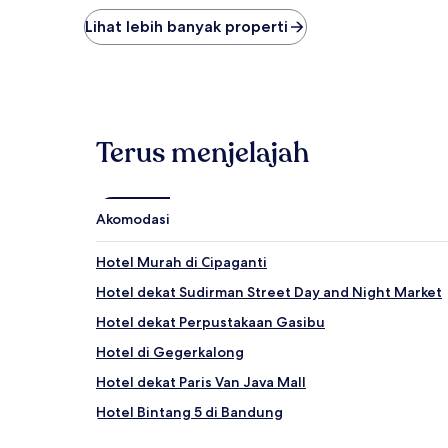
malam
terendah
Lihat lebih banyak properti
yang
ditemukan
dalam
24
jam
terakhir
Terus menjelajah
berdasarkan
pencarian
1
malam
Akomodasi
untuk
2
tamu
Hotel Murah di Cipaganti
dewasa.
Hotel dekat Sudirman Street Day and Night Market
Harga
dan
Hotel dekat Perpustakaan Gasibu
ketersediaan
dapat
Hotel di Gegerkalong
berubah
Hotel dekat Paris Van Java Mall
sewaktu-
waktu.
Hotel Bintang 5 di Bandung
Ketentuan
tambahan
Vila di Lembang