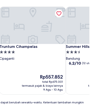
ngan Residence near UNPAR
Truntum Cihampelas
Summer Hills Hotel
ngan Residence near UNPAR
Truntum Cihampelas
Summer Hills Hotel
Truntum Cihampelas
Summer Hills Hotel
Properti
Properti
bintang
bintang
Cipaganti
Bandung
4.0
3.5
6.2
6,2/10
(12 ulasan)
dari
10,
Harga
(12
H
Rp557.852
R
sekarang
ulasan)
se
total Rp675.001
t
Rp557.852
Rp
termasuk pajak & biaya lainnya
termasuk pajak 
9 Agu - 10 Agu
an dapat berubah sewaktu-waktu. Ketentuan tambahan mungkin