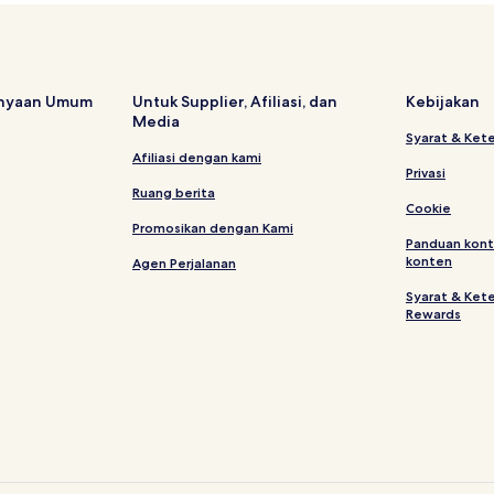
Hotel dengan Kolam Renang di
Rumah Penginapan di Pasteur
Hotel dekat Factory Outlet Ru
anyaan Umum
Untuk Supplier, Afiliasi, dan
Kebijakan
Media
Hotel Murah di Ciumbuleuit
Syarat & Ket
Hotel dekat Pondok Pesantren 
Afiliasi dengan kami
Privasi
Hotel dengan Dapur Kecil di Cip
Ruang berita
Cookie
Hotel dekat Museum Barli
Promosikan dengan Kami
Panduan kont
Hotel Keluarga di Dago
konten
Agen Perjalanan
Hotel dengan Tempat Parkir di 
Syarat & Ket
Rewards
Hotel di Braga
Resor & Hotel dengan Spa di D
Hotel dengan Kolam Renang di 
Hotel di Lembang
Hotel Bintang 3 di Dago
Hotel dekat Universitas Kriste