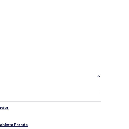
Serviced Apartment
Serviced
Apartment
avier
Mahkota Parade