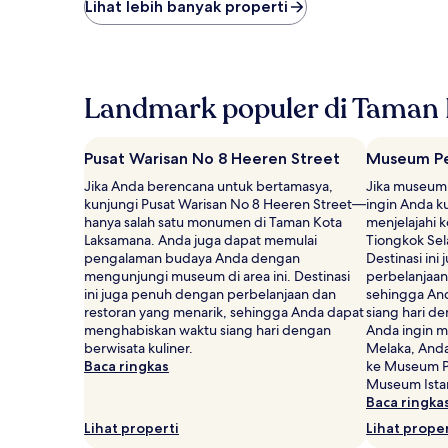
terendah
Lihat lebih banyak properti
yang
ditemukan
dalam
24
jam
Landmark populer di Taman
terakhir
berdasarkan
pencarian
Pusat Warisan No 8 Heeren Street
Museum Pe
1
malam
Jika Anda berencana untuk bertamasya,
Jika museum 
untuk
kunjungi Pusat Warisan No 8 Heeren Street—
ingin Anda k
2
hanya salah satu monumen di Taman Kota
menjelajahi 
tamu
Laksamana. Anda juga dapat memulai
Tiongkok Sel
dewasa.
pengalaman budaya Anda dengan
Destinasi in
Harga
mengunjungi museum di area ini. Destinasi
perbelanjaan
dan
ini juga penuh dengan perbelanjaan dan
sehingga An
ketersediaan
restoran yang menarik, sehingga Anda dapat
siang hari de
dapat
menghabiskan waktu siang hari dengan
Anda ingin m
berubah
berwisata kuliner.
Melaka, And
sewaktu-
Baca ringkas
ke Museum P
waktu.
Museum Ista
Ketentuan
Baca ringka
tambahan
Lihat properti
Lihat proper
mungkin