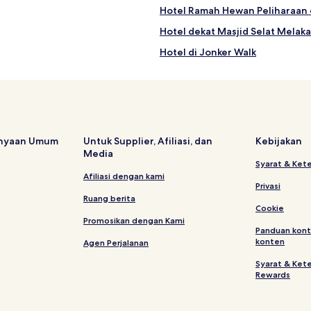
Hotel Ramah Hewan Peliharaan 
Hotel dekat Masjid Selat Melaka
Hotel di Jonker Walk
Hotel dengan Tempat Parkir di B
Hotel Bintang 2 di Taman Kota 
Hotel di Limbongan
elaka
Hotel di Pokok Mangga
anyaan Umum
Untuk Supplier, Afiliasi, dan
Kebijakan
Media
Hotel Bintang 2 di Kota Melaka
Syarat & Ket
Hostel di Kota Melaka
Afiliasi dengan kami
Privasi
Hotel di Bukit Palah
Ruang berita
Cookie
Hotel dekat Museum Budaya C
Promosikan dengan Kami
Panduan kont
Hotel di Malaka
konten
Agen Perjalanan
Hotel dekat Straits Chinese J
Syarat & Ket
Rewards
Hotel di Bunga Paya Pantai
Hotel dekat Museum Peninggal