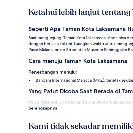
berlaku.
Ketahui lebih lanjut tenta
Seperti Apa Taman Kota Laksamana It
Saat mengunjungi Taman Kota Laksamana, Anda bisa den
dengan berjalan kaki ini. Luangkan waktu untuk mengu
Pasar Malam Jonker Street dan Museum Peninggalan B
Cara menuju Taman Kota Laksamana
Penerbangan menuju:
Bandara Internasional Malacca (MKZ), terletak sekita
Yang Patut Dicoba Saat Berada di Ta
Yang Menarik di Sekitar Taman Kota Laksamana
Selengkapnya
Pusat Warisan No 8 Heeren Street (sekitar 0,3 km/0,2
Sungai Malaka (sekitar 0,7 km/0,4 mil)
Menara Taming Sari (sekitar 0,7 km/0,5 mil)
Kami tidak sekadar memilik
Red Square (sekitar 0,7 km/0,5 mil)
A Famosa (sekitar 1 km/0,6 mil)