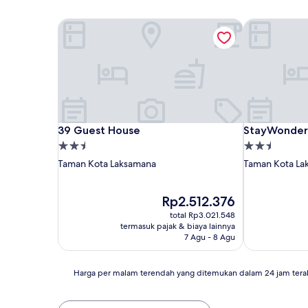
39 Guest House
StayWonderf
39 Guest House
StayWonderf
39 Guest House
StayWonder
Properti
Properti
bintang
bintang
Taman Kota Laksamana
Taman Kota La
2.5
2.5
Harga
Rp2.512.376
sekarang
total Rp3.021.548
Rp2.512.376
termasuk pajak & biaya lainnya
7 Agu - 8 Agu
Harga
Harga per malam terendah yang ditemukan dalam 24 jam tera
per
malam