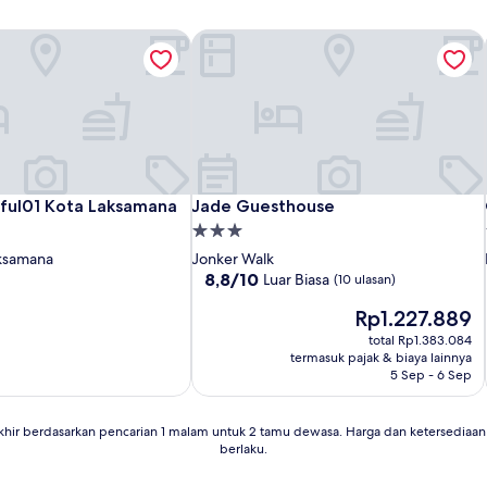
ul01 Kota Laksamana
Jade Guesthouse
ul01 Kota Laksamana
Jade Guesthouse
ful01 Kota Laksamana
Jade Guesthouse
Properti
bintang
ksamana
Jonker Walk
3.0
8.8
8,8/10
Luar Biasa
(10 ulasan)
dari
Harga
Rp1.227.889
10,
sekarang
Luar
total Rp1.383.084
Rp1.227.889
Biasa,
termasuk pajak & biaya lainnya
(10
5 Sep - 6 Sep
ulasan)
khir berdasarkan pencarian 1 malam untuk 2 tamu dewasa. Harga dan ketersedia
berlaku.