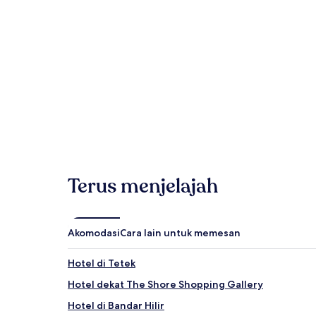
Hotel
Aparteme
Yang Menarik di Sekitar Taman Kota Laksamana
Museum Perhiasan Tiongkok Selat (sekitar 0,3 km/0,2
Pasar Malam Jonker Street (sekitar 0,5 km/0,3 mil)
Museum Peninggalan Baba Nyonya (sekitar 0,5 km/0,
Dataran Pahlawan Melaka Megamall (sekitar 1,1 km/0,7
Mal Perbelanjaan Mahkota Parade (sekitar 1,1 km/0,7 
Kapan Saat Terbaik untuk Mengunjung
Bulan-bulan terpanas: Mei, Maret, April, dan Juni (ra
Bulan-bulan terdingin: Januari, Februari, Desember, 
Hotel
Apa
Bulan-bulan dengan curah hujan tertinggi: November
Terus menjelajah
Akomodasi
Cara lain untuk memesan
Hotel di Tetek
Hotel dekat The Shore Shopping Gallery
Hotel di Bandar Hilir