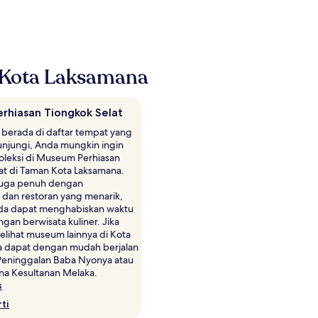
 Kota Laksamana
rhiasan Tiongkok Selat
berada di daftar tempat yang
unjungi, Anda mungkin ingin
koleksi di Museum Perhiasan
at di Taman Kota Laksamana.
i juga penuh dengan
 dan restoran yang menarik,
da dapat menghabiskan waktu
ngan berwisata kuliner. Jika
elihat museum lainnya di Kota
a dapat dengan mudah berjalan
eninggalan Baba Nyonya atau
na Kesultanan Melaka.
s
ti