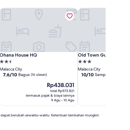
Ohana House HQ
Old Town Guesthouse
Ohana House HQ
Old Town Guesthouse
Ohana House HQ
Old Town Guesthouse
Properti
Properti
bintang
bintang
Malacca City
Malacca City
2.5
3.0
7.6
10.0
7,6/10
10/10
Bagus
Sempurna
(16 ulasan)
(2 ulasan)
dari
dari
Harga
Rp438.031
10,
10,
sekarang
Bagus,
Sempurna,
total Rp573.821
Rp438.031
(16
(2
termasuk pajak & biaya lainnya
ulasan)
ulasan)
9 Agu - 10 Agu
an dapat berubah sewaktu-waktu. Ketentuan tambahan mungkin