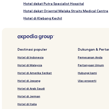
Hotel dekat Putra Specialist Hospital
Hotel dekat Oriental Melaka Straits Medical Centre
Hotel di Klebang Kechil
Hotel dekat Gereja St Paul
Hotel dekat Gereja Kristus
Hotel di Kampung Pengkalan Rama
Hotel dekat Pusat Perbelanjaan AEON Bandaraya M
Destinasi populer
Dukungan & Pert
Hotel dekat Museum Istana Kesultanan Melaka
Hotel di Indonesia
Pemesanan Anda
Hotel dengan Tempat Parkir di Bandar Melaka
Hotel di Malaysia
Pertanyaan Umum
Hotel dekat The Malay Living Museum
Hotel di Amerika Serikat
Hubungi kami
Hotel Murah di Taman Kota Laksamana
Hotel di Jepang
Ulas properti
Hotel dekat The Shore Oceanarium
Hotel di Arab Saudi
Hotel dengan Sarapan Gratis di Kota Melaka
Hotel di Jerman
Hotel di Mata Kuching
Hotel di Italia
Hotel dekat A Famosa