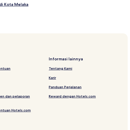
di Kota Melaka
andar Hilir
Laksamana
Informasi lainnya
entuan
Tentang Kami
Karir
Panduan Perjalanan
hen Ho
en dan pelaporan
Reward dengan Hotels.com
ewelry Museum Malacca
entuan Hotels.com
an Baba Nyonya