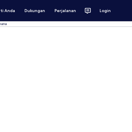
rti Anda
Dukungan
Perjalanan
Login
mana