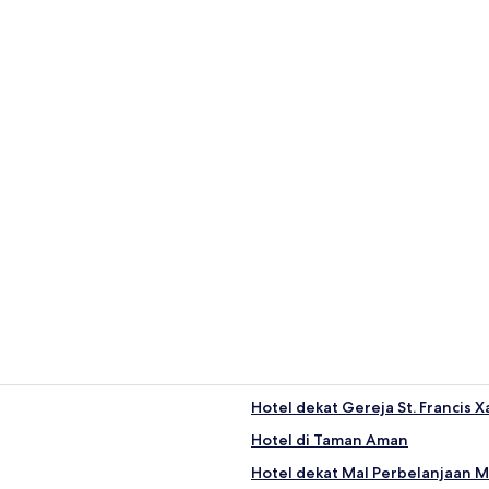
n
Hostel
:
 mil)
3 mil)
 mil)
mil)
i Kota Melaka?
ta-rata 28 °C)
dan Maret (rata-rata 27 °C)
rtemen
Hostel
, Desember, Oktober, Mei (rata-rata curah hujan hingga 274 inci)
Hotel dekat Gereja St. Francis X
Hotel di Taman Aman
Hotel dekat Mal Perbelanjaan 