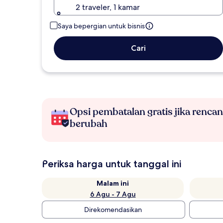
2 traveler, 1 kamar
Saya bepergian untuk bisnis
Cari
Opsi pembatalan gratis jika renca
berubah
Periksa harga untuk tanggal ini
Malam ini
6 Agu - 7 Agu
Direkomendasikan