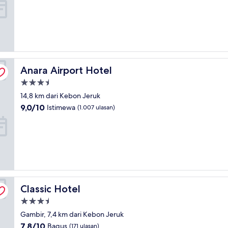
10,
Sempurna,
(720
ulasan)
Anara Airport Hotel
Anara Airport Hotel
Properti
bintang
14,8 km dari Kebon Jeruk
3.5
9.0
9,0/10
Istimewa
(1.007 ulasan)
dari
10,
Istimewa,
(1.007
ulasan)
Classic Hotel
Classic Hotel
Properti
bintang
Gambir, 7,4 km dari Kebon Jeruk
3.5
7.8
7,8/10
Bagus
(171 ulasan)