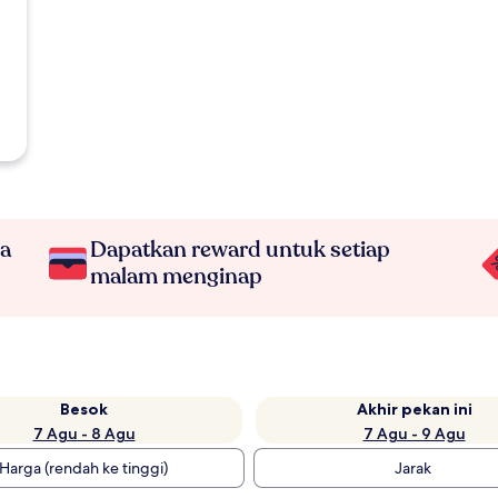
na
Dapatkan reward untuk setiap
malam menginap
Besok
Akhir pekan ini
7 Agu - 8 Agu
7 Agu - 9 Agu
Harga (rendah ke tinggi)
Jarak