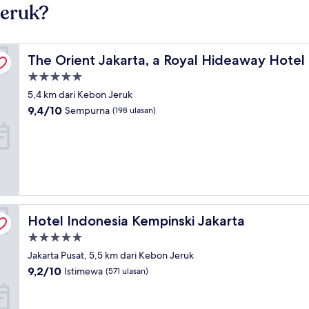
Jeruk?
The Orient Jakarta, a Royal Hideaway Hotel
The Orient Jakarta, a Royal Hideaway Hotel
Properti
bintang
5,4 km dari Kebon Jeruk
5.0
9.4
9,4/10
Sempurna
(198 ulasan)
dari
10,
Sempurna,
(198
ulasan)
Hotel Indonesia Kempinski Jakarta
Hotel Indonesia Kempinski Jakarta
Properti
bintang
Jakarta Pusat, 5,5 km dari Kebon Jeruk
5.0
9.2
9,2/10
Istimewa
(571 ulasan)
dari
10,
Istimewa,