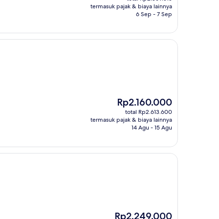
Rp2.371.500
termasuk pajak & biaya lainnya
6 Sep - 7 Sep
Harga
Rp2.160.000
sekarang
total Rp2.613.600
Rp2.160.000
termasuk pajak & biaya lainnya
14 Agu - 15 Agu
Harga
Rp2.249.000