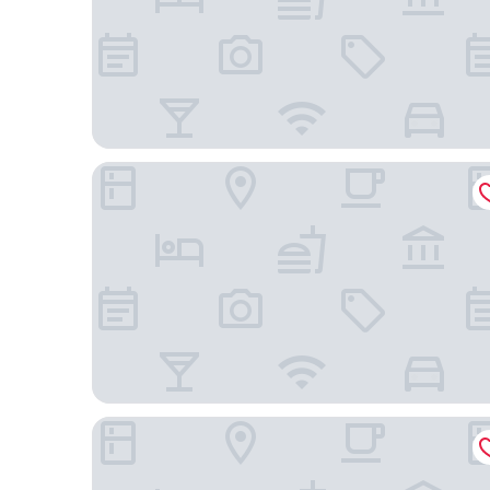
Grand Hyatt Jakarta
25hours Hotel Jakarta The Oddbird