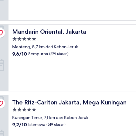
(571
ulasan)
Mandarin Oriental, Jakarta
Mandarin Oriental, Jakarta
Properti
bintang
Menteng, 5,7 km dari Kebon Jeruk
5.0
9.6
9,6/10
Sempurna
(679 ulasan)
dari
10,
Sempurna,
(679
ulasan)
The Ritz-Carlton Jakarta, Mega Kuningan
The Ritz-Carlton Jakarta, Mega Kuningan
Properti
bintang
Kuningan Timur, 7,1 km dari Kebon Jeruk
5.0
9.2
9,2/10
Istimewa
(619 ulasan)
dari
10,