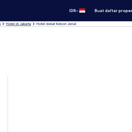
•
IDR
Buat daftar prope
a
Hotel di Jakarta
Hotel dekat Kebon Jeruk