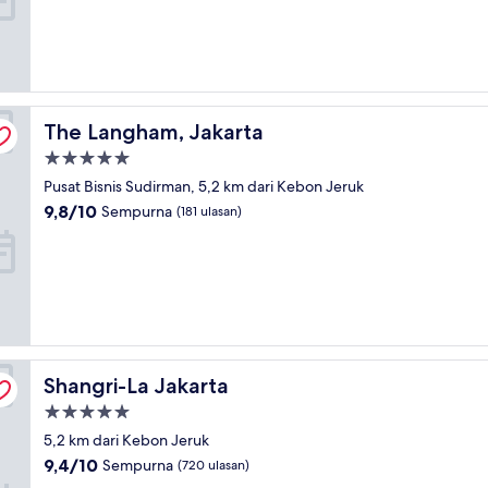
Istimewa,
(619
ulasan)
The Langham, Jakarta
The Langham, Jakarta
Properti
bintang
Pusat Bisnis Sudirman, 5,2 km dari Kebon Jeruk
5.0
9.8
9,8/10
Sempurna
(181 ulasan)
dari
10,
Sempurna,
(181
ulasan)
Shangri-La Jakarta
Shangri-La Jakarta
Properti
bintang
5,2 km dari Kebon Jeruk
5.0
9.4
9,4/10
Sempurna
(720 ulasan)
dari