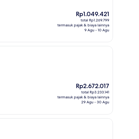
Harga
Rp1.049.421
sekarang
total Rp1.269.799
Rp1.049.421
termasuk pajak & biaya lainnya
9 Agu - 10 Agu
Harga
Rp2.672.017
sekarang
total Rp3.233.141
Rp2.672.017
termasuk pajak & biaya lainnya
29 Agu - 30 Agu