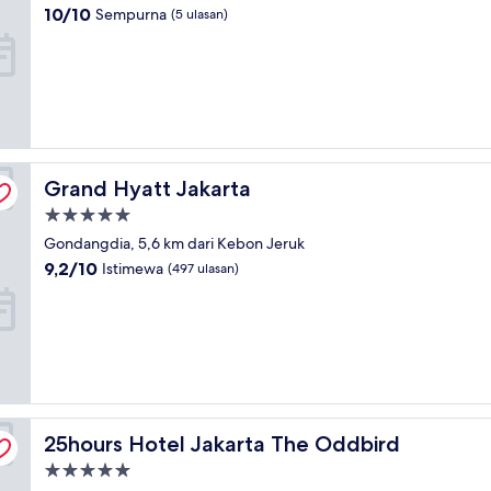
4.0
10.0
10/10
Sempurna
(5 ulasan)
dari
10,
Sempurna,
(5
ulasan)
Grand Hyatt Jakarta
Grand Hyatt Jakarta
Properti
bintang
Gondangdia, 5,6 km dari Kebon Jeruk
5.0
9.2
9,2/10
Istimewa
(497 ulasan)
dari
10,
Istimewa,
(497
ulasan)
25hours Hotel Jakarta The Oddbird
25hours Hotel Jakarta The Oddbird
Properti