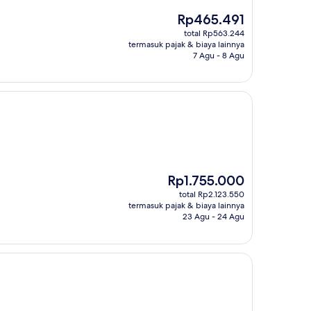
Harga
Rp465.491
sekarang
total Rp563.244
Rp465.491
termasuk pajak & biaya lainnya
7 Agu - 8 Agu
Harga
Rp1.755.000
sekarang
total Rp2.123.550
Rp1.755.000
termasuk pajak & biaya lainnya
23 Agu - 24 Agu