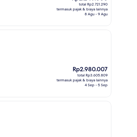
sekarang
total Rp2.721.290
Rp2.249.000
termasuk pajak & biaya lainnya
8 Agu - 9 Agu
Harga
Rp2.980.007
sekarang
total Rp3.605.809
Rp2.980.007
termasuk pajak & biaya lainnya
4 Sep - 5 Sep