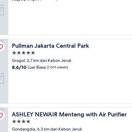
dari
10,
Bagus,
(171
ulasan)
Pullman Jakarta Central Park
Pullman Jakarta Central Park
Properti
bintang
Grogol, 2,7 km dari Kebon Jeruk
5.0
8.6
8,6/10
Luar Biasa
(1.001 ulasan)
dari
10,
Luar
Biasa,
(1.001
ulasan)
ASHLEY NEWAIR Menteng with Air Purifier
ASHLEY NEWAIR Menteng with Air Purifier
Properti
bintang
Gondangdia, 6,3 km dari Kebon Jeruk