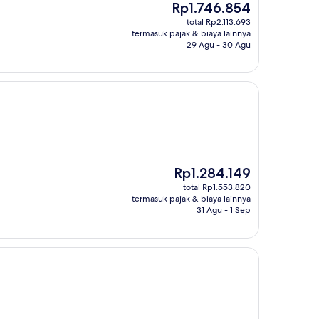
Harga
Rp1.746.854
sekarang
total Rp2.113.693
Rp1.746.854
termasuk pajak & biaya lainnya
29 Agu - 30 Agu
Harga
Rp1.284.149
sekarang
total Rp1.553.820
Rp1.284.149
termasuk pajak & biaya lainnya
31 Agu - 1 Sep