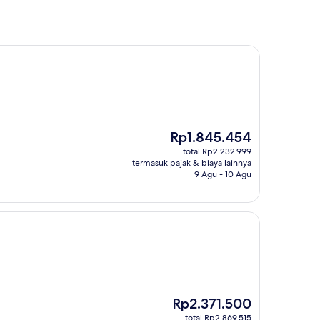
Harga
Rp1.845.454
sekarang
total Rp2.232.999
Rp1.845.454
termasuk pajak & biaya lainnya
9 Agu - 10 Agu
Harga
Rp2.371.500
sekarang
total Rp2.869.515