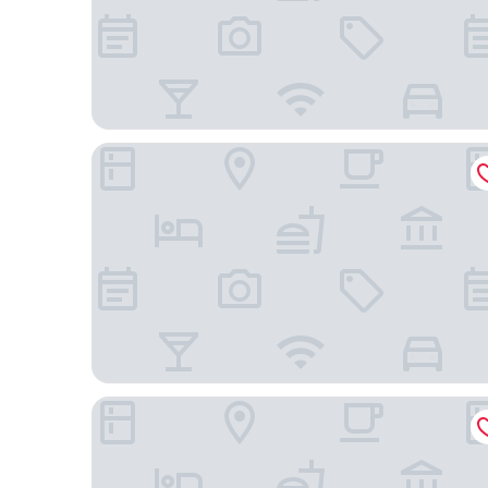
Pullman Jakarta Central Park
ASHLEY NEWAIR Menteng with Air Purifier