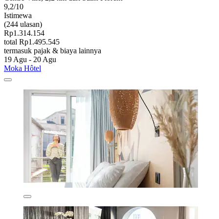
9,2/10
Istimewa
(244 ulasan)
Rp1.314.154
total Rp1.495.545
termasuk pajak & biaya lainnya
19 Agu - 20 Agu
Moka Hôtel