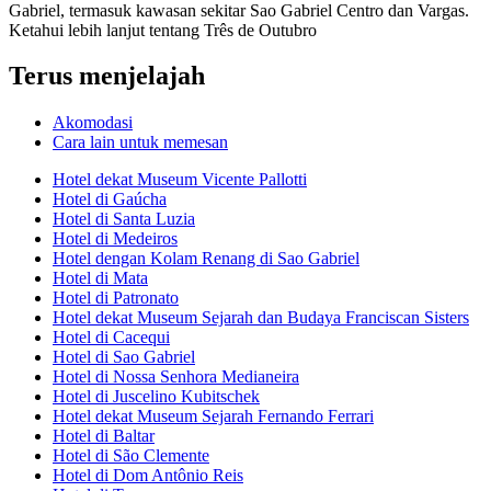
Gabriel, termasuk kawasan sekitar Sao Gabriel Centro dan Vargas.
Ketahui lebih lanjut tentang Três de Outubro
Terus menjelajah
Akomodasi
Cara lain untuk memesan
Hotel dekat Museum Vicente Pallotti
Hotel di Gaúcha
Hotel di Santa Luzia
Hotel di Medeiros
Hotel dengan Kolam Renang di Sao Gabriel
Hotel di Mata
Hotel di Patronato
Hotel dekat Museum Sejarah dan Budaya Franciscan Sisters
Hotel di Cacequi
Hotel di Sao Gabriel
Hotel di Nossa Senhora Medianeira
Hotel di Juscelino Kubitschek
Hotel dekat Museum Sejarah Fernando Ferrari
Hotel di Baltar
Hotel di São Clemente
Hotel di Dom Antônio Reis