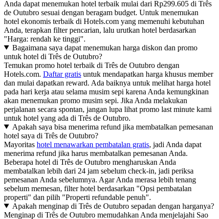
Anda dapat menemukan hotel terbaik mulai dari Rp299.605 di Três
de Outubro sesuai dengan beragam budget. Untuk menemukan
hotel ekonomis terbaik di Hotels.com yang memenuhi kebutuhan
Anda, terapkan filter pencarian, lalu urutkan hotel berdasarkan
"Harga: rendah ke tinggi".
Bagaimana saya dapat menemukan harga diskon dan promo
untuk hotel di Três de Outubro?
Temukan promo hotel terbaik di Três de Outubro dengan
Hotels.com.
Daftar gratis
untuk mendapatkan harga khusus member
dan mulai dapatkan reward. Ada baiknya untuk melihat harga hotel
pada hari kerja atau selama musim sepi karena Anda kemungkinan
akan menemukan promo musim sepi. Jika Anda melakukan
perjalanan secara spontan, jangan lupa lihat promo last minute kami
untuk hotel yang ada di Três de Outubro.
Apakah saya bisa menerima refund jika membatalkan pemesanan
hotel saya di Três de Outubro?
Mayoritas
hotel menawarkan pembatalan gratis
, jadi Anda dapat
menerima refund jika harus membatalkan pemesanan Anda.
Beberapa hotel di Três de Outubro mengharuskan Anda
membatalkan lebih dari 24 jam sebelum check-in, jadi periksa
pemesanan Anda sebelumnya. Agar Anda merasa lebih tenang
sebelum memesan, filter hotel berdasarkan "Opsi pembatalan
properti" dan pilih "Properti refundable penuh".
Apakah menginap di Três de Outubro sepadan dengan harganya?
Menginap di Três de Outubro memudahkan Anda menjelajahi Sao