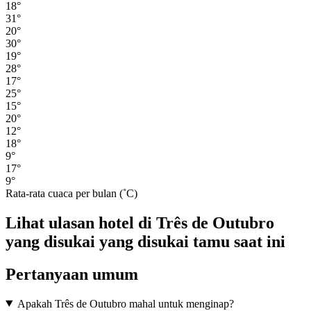
18°
31°
20°
30°
19°
28°
17°
25°
15°
20°
12°
18°
9°
17°
9°
Rata-rata cuaca per bulan (˚C)
Lihat ulasan hotel di Três de Outubro
yang disukai yang disukai tamu saat ini
Pertanyaan umum
Apakah Três de Outubro mahal untuk menginap?