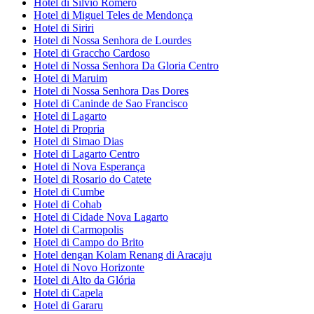
Hotel di Silvio Romero
Hotel di Miguel Teles de Mendonça
Hotel di Siriri
Hotel di Nossa Senhora de Lourdes
Hotel di Graccho Cardoso
Hotel di Nossa Senhora Da Gloria Centro
Hotel di Maruim
Hotel di Nossa Senhora Das Dores
Hotel di Caninde de Sao Francisco
Hotel di Lagarto
Hotel di Propria
Hotel di Simao Dias
Hotel di Lagarto Centro
Hotel di Nova Esperança
Hotel di Rosario do Catete
Hotel di Cumbe
Hotel di Cohab
Hotel di Cidade Nova Lagarto
Hotel di Carmopolis
Hotel di Campo do Brito
Hotel dengan Kolam Renang di Aracaju
Hotel di Novo Horizonte
Hotel di Alto da Glória
Hotel di Capela
Hotel di Gararu