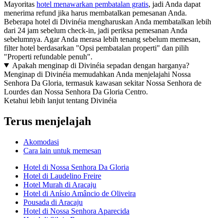
Mayoritas
hotel menawarkan pembatalan gratis
, jadi Anda dapat
menerima refund jika harus membatalkan pemesanan Anda.
Beberapa hotel di Divinéia mengharuskan Anda membatalkan lebih
dari 24 jam sebelum check-in, jadi periksa pemesanan Anda
sebelumnya. Agar Anda merasa lebih tenang sebelum memesan,
filter hotel berdasarkan "Opsi pembatalan properti" dan pilih
"Properti refundable penuh".
Apakah menginap di Divinéia sepadan dengan harganya?
Menginap di Divinéia memudahkan Anda menjelajahi Nossa
Senhora Da Gloria, termasuk kawasan sekitar Nossa Senhora de
Lourdes dan Nossa Senhora Da Gloria Centro.
Ketahui lebih lanjut tentang Divinéia
Terus menjelajah
Akomodasi
Cara lain untuk memesan
Hotel di Nossa Senhora Da Gloria
Hotel di Laudelino Freire
Hotel Murah di Aracaju
Hotel di Anísio Amâncio de Oliveira
Pousada di Aracaju
Hotel di Nossa Senhora Aparecida