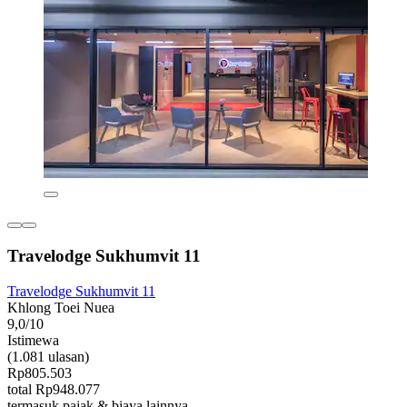
Travelodge Sukhumvit 11
Travelodge Sukhumvit 11
Khlong Toei Nuea
9,0/10
Istimewa
(1.081 ulasan)
Rp805.503
total Rp948.077
termasuk pajak & biaya lainnya