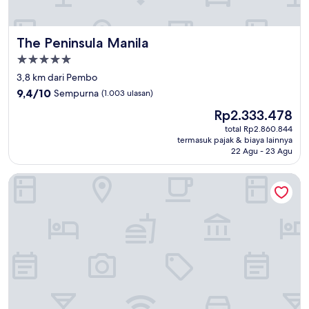
The Peninsula Manila
The Peninsula Manila
Properti
bintang
3,8 km dari Pembo
5.0
9.4
9,4/10
Sempurna
(1.003 ulasan)
dari
Harga
Rp2.333.478
10,
sekarang
Sempurna,
total Rp2.860.844
Rp2.333.478
termasuk pajak & biaya lainnya
(1.003
22 Agu - 23 Agu
ulasan)
Bayprime Hotel