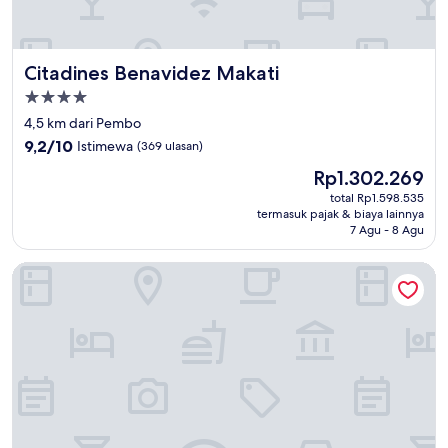
Citadines Benavidez Makati
Citadines Benavidez Makati
Properti
bintang
4,5 km dari Pembo
4.0
9.2
9,2/10
Istimewa
(369 ulasan)
dari
Harga
Rp1.302.269
10,
sekarang
Istimewa,
total Rp1.598.535
Rp1.302.269
termasuk pajak & biaya lainnya
(369
7 Agu - 8 Agu
ulasan)
Fairmont Makati