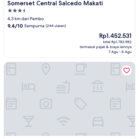
Somerset Central Salcedo Makati
Somerset Central Salcedo Makati
Properti
bintang
4,3 km dari Pembo
3.5
9.4
9,4/10
Sempurna
(244 ulasan)
dari
Harga
Rp1.452.531
10,
sekarang
Sempurna,
total Rp1.782.982
Rp1.452.531
termasuk pajak & biaya lainnya
(244
7 Agu - 8 Agu
ulasan)
City Garden Hotel Makati