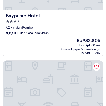
Bayprime Hotel
Bayprime Hotel
Properti
bintang
7,2 km dari Pembo
3.5
8.8
8,8/10
Luar Biasa
(586 ulasan)
dari
Harga
Rp982.805
10,
sekarang
Luar
total Rp1.100.742
Rp982.805
termasuk pajak & biaya lainnya
Biasa,
10 Agu - 11 Agu
(586
ulasan)
1898 Hotel Colonia En Las Filipinas