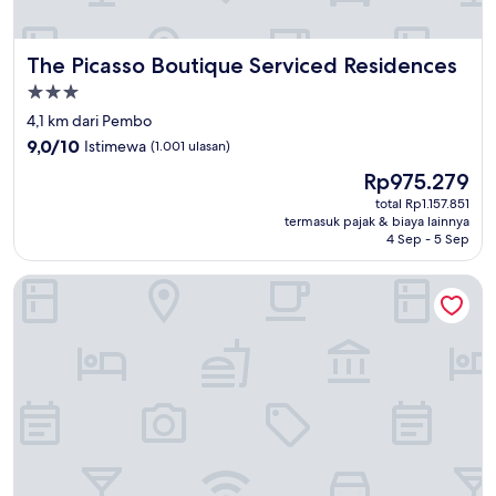
The Picasso Boutique Serviced Residences
The Picasso Boutique Serviced Residences
Properti
bintang
4,1 km dari Pembo
3.0
9.0
9,0/10
Istimewa
(1.001 ulasan)
dari
Harga
Rp975.279
10,
sekarang
Istimewa,
total Rp1.157.851
Rp975.279
termasuk pajak & biaya lainnya
(1.001
4 Sep - 5 Sep
ulasan)
The Peninsula Manila