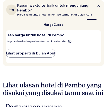
berdasarkan
Kapan
Kapan waktu terbaik untuk mengunjungi
pencarian
waktu
Pembo?
1
terbaik
Harga kami untuk hotel di Pembo termurah di bulan April
untuk
malam
mengunjungi
untuk
Pembo?
Harga
Cuaca
2
tamu
dewasa.
Tren harga untuk hotel di Pembo
Harga
Harga berdasarkan harga satu malam untuk dua traveler
dan
ketersediaan
dapat
Lihat properti di bulan April
berubah
sewaktu-
waktu.
Ketentuan
tambahan
mungkin
berlaku.
Lihat ulasan hotel di Pembo yang
disukai yang disukai tamu saat ini
Pertanyaan umum