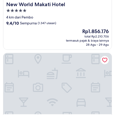
New World Makati Hotel
New World Makati Hotel
Properti
bintang
4 km dari Pembo
5.0
9.4
9,4/10
Sempurna
(1.347 ulasan)
dari
Harga
Rp1.856.176
10,
sekarang
Sempurna,
total Rp2.210.706
Rp1.856.176
termasuk pajak & biaya lainnya
(1.347
28 Agu - 29 Agu
ulasan)
Makati Diamond Residences