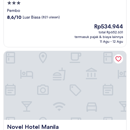
Properti
bintang
Pembo
3.0
8.6
8,6/10
Luar Biasa
(821 ulasan)
dari
Harga
Rp534.944
10,
sekarang
Luar
total Rp652.631
Rp534.944
termasuk pajak & biaya lainnya
Biasa,
11 Agu - 12 Agu
(821
ulasan)
Novel Hotel Manila
Novel Hotel Manila
Novel Hotel Manila