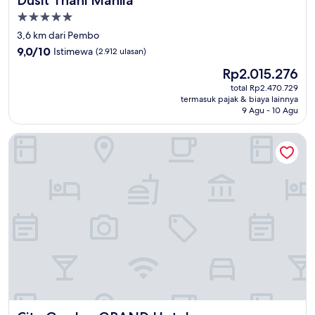
Properti
bintang
3,6 km dari Pembo
5.0
9.0
9,0/10
Istimewa
(2.912 ulasan)
dari
Harga
Rp2.015.276
10,
sekarang
Istimewa,
total Rp2.470.729
Rp2.015.276
termasuk pajak & biaya lainnya
(2.912
9 Agu - 10 Agu
ulasan)
City Garden GRAND Hotel