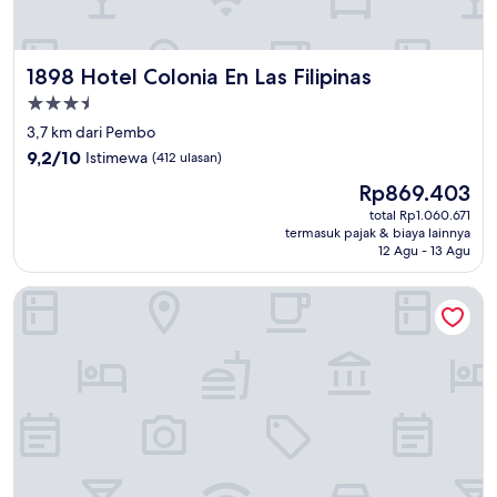
1898 Hotel Colonia En Las Filipinas
1898 Hotel Colonia En Las Filipinas
Properti
bintang
3,7 km dari Pembo
3.5
9.2
9,2/10
Istimewa
(412 ulasan)
dari
Harga
Rp869.403
10,
sekarang
Istimewa,
total Rp1.060.671
Rp869.403
termasuk pajak & biaya lainnya
(412
12 Agu - 13 Agu
ulasan)
Citadines Benavidez Makati