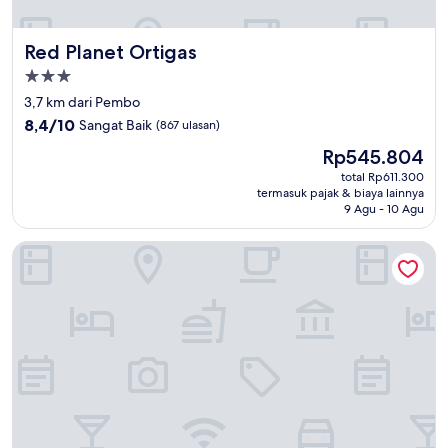
Red Planet Ortigas
Red Planet Ortigas
Properti
bintang
3,7 km dari Pembo
3.0
8.4
8,4/10
Sangat Baik
(867 ulasan)
dari
Harga
Rp545.804
10,
sekarang
Sangat
total Rp611.300
Rp545.804
termasuk pajak & biaya lainnya
Baik,
9 Agu - 10 Agu
(867
ulasan)
Holiday Inn & Suites Makati by IHG