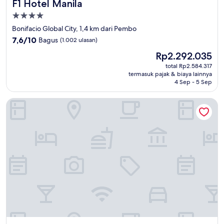
F1 Hotel Manila
F1 Hotel Manila
Properti
bintang
Bonifacio Global City, 1,4 km dari Pembo
4.0
7.6
7,6/10
Bagus
(1.002 ulasan)
dari
Harga
Rp2.292.035
10,
sekarang
Bagus,
total Rp2.584.317
Rp2.292.035
termasuk pajak & biaya lainnya
(1.002
4 Sep - 5 Sep
ulasan)
Somerset Central Salcedo Makati