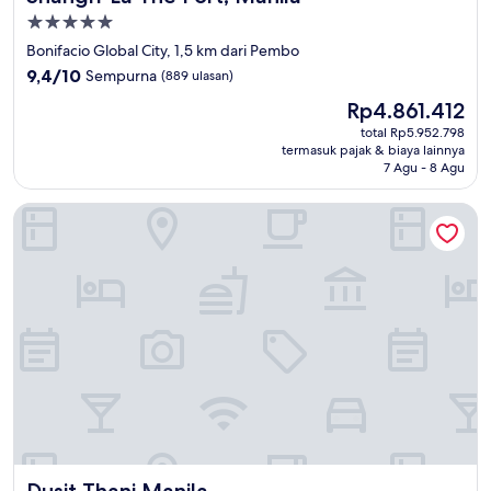
Properti
bintang
Bonifacio Global City, 1,5 km dari Pembo
5.0
9.4
9,4/10
Sempurna
(889 ulasan)
dari
Harga
Rp4.861.412
10,
sekarang
Sempurna,
total Rp5.952.798
Rp4.861.412
termasuk pajak & biaya lainnya
(889
7 Agu - 8 Agu
ulasan)
Dusit Thani Manila
Dusit Thani Manila
Dusit Thani Manila