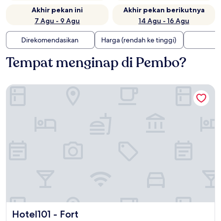
Akhir pekan ini
Akhir pekan berikutnya
7 Agu - 9 Agu
14 Agu - 16 Agu
Direkomendasikan
Harga (rendah ke tinggi)
Tempat menginap di Pembo?
Hotel101 - Fort
Hotel101 - Fort
Hotel101 - Fort