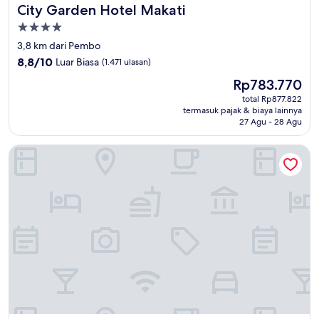
City Garden Hotel Makati
City Garden Hotel Makati
Properti
bintang
3,8 km dari Pembo
4.0
8.8
8,8/10
Luar Biasa
(1.471 ulasan)
dari
Harga
Rp783.770
10,
sekarang
Luar
total Rp877.822
Rp783.770
termasuk pajak & biaya lainnya
Biasa,
27 Agu - 28 Agu
(1.471
ulasan)
New World Makati Hotel