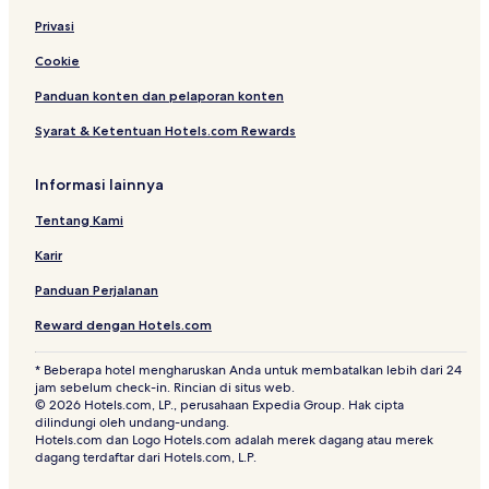
Hotel Ramah Hewan Peliharaan di Makati
Privasi
Hotel di Bonifacio Global City
Cookie
Resor & Hotel dengan Spa di Makati
Panduan konten dan pelaporan konten
Hotel dekat Ayala Malls: Market! Market!
Syarat & Ketentuan Hotels.com Rewards
Hotel dekat Bursa Efek Filipina
Hotel dekat Maybank Performing Arts Theater
Informasi lainnya
Hotel di East Rembo
Tentang Kami
Hotel Murah di Pasig
Karir
Hotel dengan Kolam Renang di Makati
Panduan Perjalanan
Hotel Bisnis di Makati
Reward dengan Hotels.com
Hotel Belanja di Kawasan Pusat Bisnis Makati
* Beberapa hotel mengharuskan Anda untuk membatalkan lebih dari 24
Hotel Mewah di Makati
jam sebelum check-in. Rincian di situs web.
© 2026 Hotels.com, LP., perusahaan Expedia Group. Hak cipta
Hotel dengan Pusat Kebugaran di Kawasan Pusat Bisnis
dilindungi oleh undang-undang.
Makati
Hotels.com dan Logo Hotels.com adalah merek dagang atau merek
dagang terdaftar dari Hotels.com, L.P.
Kasino di Pasay