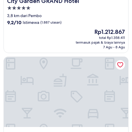
City Garden GRAND Hotel
City Garden GRAND Hotel
Properti
bintang
3,8 km dari Pembo
5.0
9.2
9,2/10
Istimewa
(1.887 ulasan)
dari
Harga
Rp1.212.867
10,
sekarang
Istimewa,
total Rp1.358.411
Rp1.212.867
termasuk pajak & biaya lainnya
(1.887
7 Agu - 8 Agu
ulasan)
F1 Hotel Manila