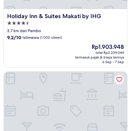
Holiday Inn & Suites Makati by IHG
Holiday Inn & Suites Makati by IHG
Properti
bintang
3,7 km dari Pembo
4.5
9.2
9,2/10
Istimewa
(1.002 ulasan)
dari
Harga
Rp1.903.948
10,
sekarang
Istimewa,
total Rp2.239.044
Rp1.903.948
termasuk pajak & biaya lainnya
(1.002
6 Sep - 7 Sep
ulasan)
The Picasso Boutique Serviced Residences