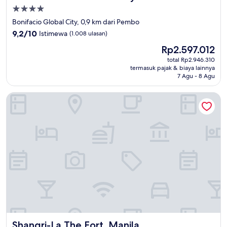
Properti
bintang
Bonifacio Global City, 0,9 km dari Pembo
4.0
9.2
9,2/10
Istimewa
(1.008 ulasan)
dari
Harga
Rp2.597.012
10,
sekarang
Istimewa,
total Rp2.946.310
Rp2.597.012
termasuk pajak & biaya lainnya
(1.008
7 Agu - 8 Agu
ulasan)
Shangri-La The Fort, Manila
Shangri-La The Fort, Manila
Shangri-La The Fort, Manila