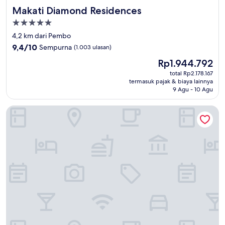
Makati Diamond Residences
Makati Diamond Residences
Properti
bintang
4,2 km dari Pembo
5.0
9.4
9,4/10
Sempurna
(1.003 ulasan)
dari
Harga
Rp1.944.792
10,
sekarang
Sempurna,
total Rp2.178.167
Rp1.944.792
termasuk pajak & biaya lainnya
(1.003
9 Agu - 10 Agu
ulasan)
Belmont Hotel Manila near NAIA Terminal 3 MNL