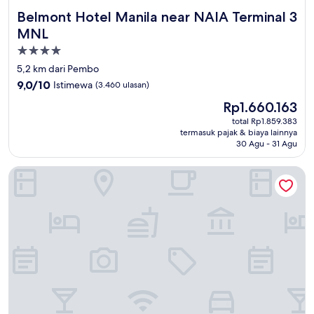
Belmont Hotel Manila near NAIA Terminal 3 MNL
Belmont Hotel Manila near NAIA Terminal 3
MNL
Properti
bintang
5,2 km dari Pembo
4.0
9.0
9,0/10
Istimewa
(3.460 ulasan)
dari
Harga
Rp1.660.163
10,
sekarang
Istimewa,
total Rp1.859.383
Rp1.660.163
termasuk pajak & biaya lainnya
(3.460
30 Agu - 31 Agu
ulasan)
Red Planet Ortigas