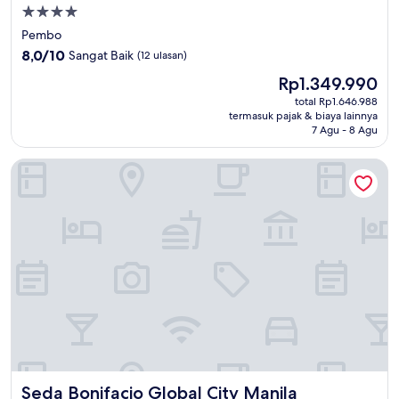
Properti
bintang
Pembo
4.0
8.0
8,0/10
Sangat Baik
(12 ulasan)
dari
Harga
Rp1.349.990
10,
sekarang
Sangat
total Rp1.646.988
Rp1.349.990
termasuk pajak & biaya lainnya
Baik,
7 Agu - 8 Agu
(12
ulasan)
Seda Bonifacio Global City Manila
Seda Bonifacio Global City Manila
Seda Bonifacio Global City Manila