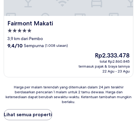
Fairmont Makati
Fairmont Makati
Properti
bintang
3,9 km dari Pembo
5.0
9.4
9,4/10
Sempurna
(1.008 ulasan)
dari
Harga
Rp2.333.478
10,
sekarang
Sempurna,
total Rp2.860.845
Rp2.333.478
termasuk pajak & biaya lainnya
(1.008
22 Agu - 23 Agu
ulasan)
Harga
Harga per malam terendah yang ditemukan dalam 24 jam terakhir
berdasarkan pencarian 1 malam untuk 2 tamu dewasa. Harga dan
per
ketersediaan dapat berubah sewaktu-waktu. Ketentuan tambahan mungkin
malam
berlaku.
terendah
yang
Lihat semua properti
ditemukan
dalam
24
jam
terakhir