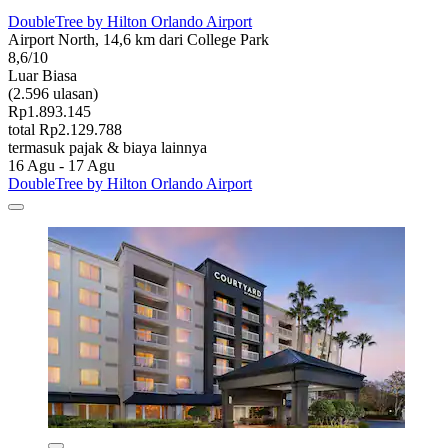
DoubleTree by Hilton Orlando Airport
Airport North, 14,6 km dari College Park
8,6/10
Luar Biasa
(2.596 ulasan)
Rp1.893.145
total Rp2.129.788
termasuk pajak & biaya lainnya
16 Agu - 17 Agu
DoubleTree by Hilton Orlando Airport