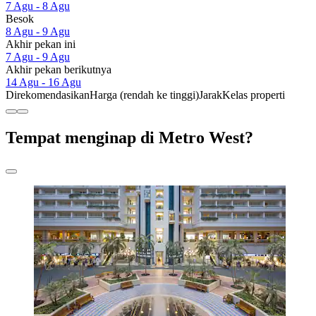
7 Agu - 8 Agu
Besok
8 Agu - 9 Agu
Akhir pekan ini
7 Agu - 9 Agu
Akhir pekan berikutnya
14 Agu - 16 Agu
Direkomendasikan
Harga (rendah ke tinggi)
Jarak
Kelas properti
Tempat menginap di Metro West?