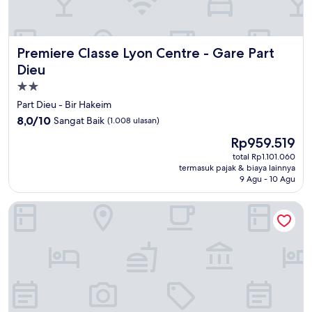
Premiere Classe Lyon Centre - Gare Part Dieu
Premiere Classe Lyon Centre - Gare Part
Dieu
Properti
bintang
Part Dieu - Bir Hakeim
2.0
8.0
8,0/10
Sangat Baik
(1.008 ulasan)
dari
Harga
Rp959.519
10,
sekarang
Sangat
total Rp1.101.060
Rp959.519
termasuk pajak & biaya lainnya
Baik,
9 Agu - 10 Agu
(1.008
ulasan)
Pullman Lyon