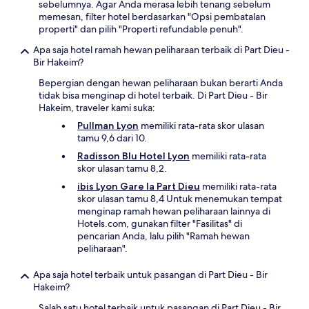
sebelumnya. Agar Anda merasa lebih tenang sebelum
memesan, filter hotel berdasarkan "Opsi pembatalan
properti" dan pilih "Properti refundable penuh".
Apa saja hotel ramah hewan peliharaan terbaik di Part Dieu -
Bir Hakeim?
Bepergian dengan hewan peliharaan bukan berarti Anda
tidak bisa menginap di hotel terbaik. Di Part Dieu - Bir
Hakeim, traveler kami suka:
Pullman Lyon
memiliki rata-rata skor ulasan
tamu 9,6 dari 10.
Radisson Blu Hotel Lyon
memiliki rata-rata
skor ulasan tamu 8,2.
ibis Lyon Gare la Part Dieu
memiliki rata-rata
skor ulasan tamu 8,4 Untuk menemukan tempat
menginap ramah hewan peliharaan lainnya di
Hotels.com, gunakan filter "Fasilitas" di
pencarian Anda, lalu pilih "Ramah hewan
peliharaan".
Apa saja hotel terbaik untuk pasangan di Part Dieu - Bir
Hakeim?
Salah satu hotel terbaik untuk pasangan di Part Dieu - Bir