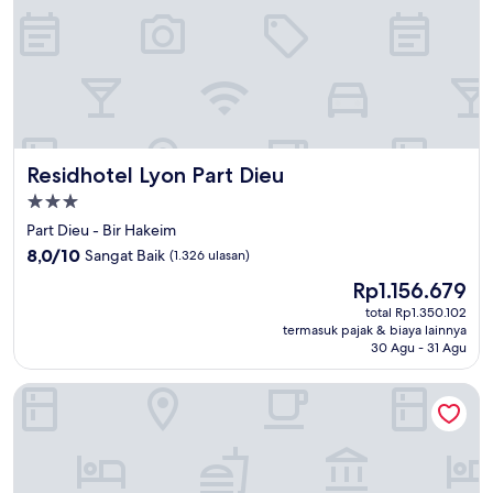
Residhotel Lyon Part Dieu
Residhotel Lyon Part Dieu
Properti
bintang
Part Dieu - Bir Hakeim
3.0
8.0
8,0/10
Sangat Baik
(1.326 ulasan)
dari
Harga
Rp1.156.679
10,
sekarang
Sangat
total Rp1.350.102
Rp1.156.679
termasuk pajak & biaya lainnya
Baik,
30 Agu - 31 Agu
(1.326
ulasan)
Intercontinental Lyon Hotel Dieu by IHG