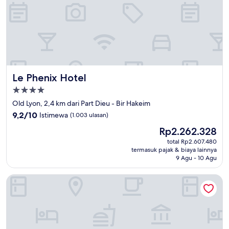
Le Phenix Hotel
Le Phenix Hotel
Properti
bintang
Old Lyon, 2,4 km dari Part Dieu - Bir Hakeim
4.0
9.2
9,2/10
Istimewa
(1.003 ulasan)
dari
Harga
Rp2.262.328
10,
sekarang
Istimewa,
total Rp2.607.480
Rp2.262.328
termasuk pajak & biaya lainnya
(1.003
9 Agu - 10 Agu
ulasan)
Radisson Blu Hotel Lyon