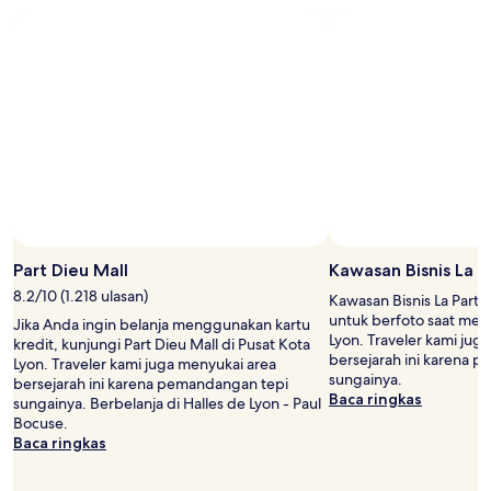
Foto oleh Kevin CARY
Foto
Terbuka
Part Dieu Mall
Kawasan Bisnis La P
oleh
8.2/10 (1.218 ulasan)
Kawasan Bisnis La Part-
Kevin
untuk berfoto saat menj
Jika Anda ingin belanja menggunakan kartu
CARY
Lyon. Traveler kami jug
kredit, kunjungi Part Dieu Mall di Pusat Kota
bersejarah ini karena 
Lyon. Traveler kami juga menyukai area
sungainya.
bersejarah ini karena pemandangan tepi
Baca ringkas
sungainya. Berbelanja di Halles de Lyon - Paul
Bocuse.
Baca ringkas