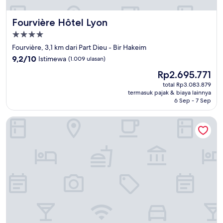
Fourvière Hôtel Lyon
Fourvière Hôtel Lyon
Properti
bintang
Fourvière, 3,1 km dari Part Dieu - Bir Hakeim
4.0
9.2
9,2/10
Istimewa
(1.009 ulasan)
dari
Harga
Rp2.695.771
10,
sekarang
Istimewa,
total Rp3.083.879
Rp2.695.771
termasuk pajak & biaya lainnya
(1.009
6 Sep - 7 Sep
ulasan)
Bikube Coliving Hôtel - Lyon Centre Lumière