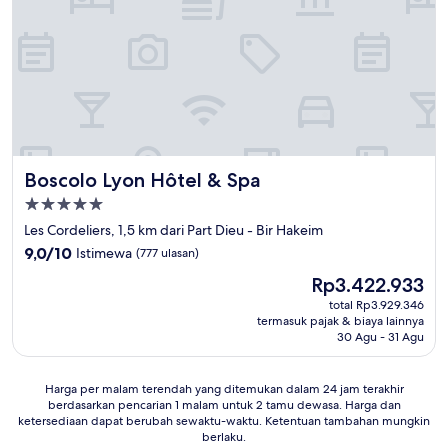
Boscolo Lyon Hôtel & Spa
Boscolo Lyon Hôtel & Spa
Properti
bintang
Les Cordeliers, 1,5 km dari Part Dieu - Bir Hakeim
5.0
9.0
9,0/10
Istimewa
(777 ulasan)
dari
Harga
Rp3.422.933
10,
sekarang
Istimewa,
total Rp3.929.346
Rp3.422.933
termasuk pajak & biaya lainnya
(777
30 Agu - 31 Agu
ulasan)
Harga
Harga per malam terendah yang ditemukan dalam 24 jam terakhir
berdasarkan pencarian 1 malam untuk 2 tamu dewasa. Harga dan
per
ketersediaan dapat berubah sewaktu-waktu. Ketentuan tambahan mungkin
malam
berlaku.
terendah