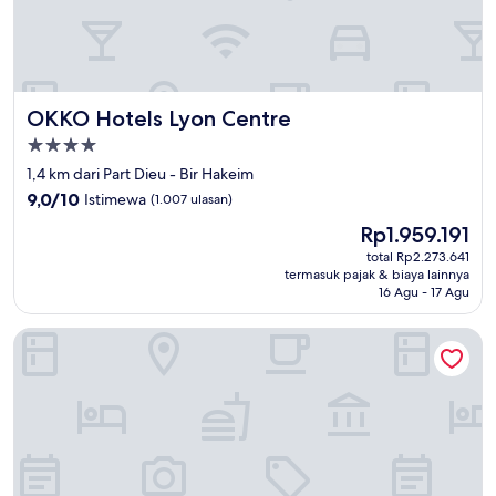
OKKO Hotels Lyon Centre
OKKO Hotels Lyon Centre
Properti
bintang
1,4 km dari Part Dieu - Bir Hakeim
4.0
9.0
9,0/10
Istimewa
(1.007 ulasan)
dari
Harga
Rp1.959.191
10,
sekarang
Istimewa,
total Rp2.273.641
Rp1.959.191
termasuk pajak & biaya lainnya
(1.007
16 Agu - 17 Agu
ulasan)
Carlton Hotel Lyon - MGallery Collection