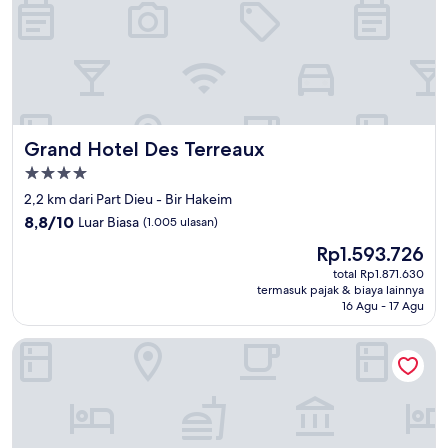
Grand Hotel Des Terreaux
Grand Hotel Des Terreaux
Properti
bintang
2,2 km dari Part Dieu - Bir Hakeim
4.0
8.8
8,8/10
Luar Biasa
(1.005 ulasan)
dari
Harga
Rp1.593.726
10,
sekarang
Luar
total Rp1.871.630
Rp1.593.726
termasuk pajak & biaya lainnya
Biasa,
16 Agu - 17 Agu
(1.005
ulasan)
Le Phenix Hotel