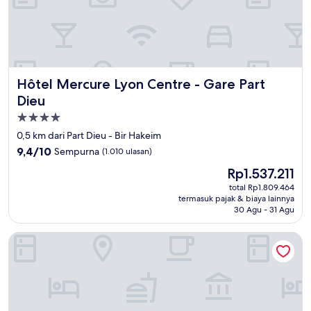
Hôtel Mercure Lyon Centre - Gare Part Dieu
Hôtel Mercure Lyon Centre - Gare Part
Dieu
Properti
bintang
0,5 km dari Part Dieu - Bir Hakeim
4.0
9.4
9,4/10
Sempurna
(1.010 ulasan)
dari
Harga
Rp1.537.211
10,
sekarang
Sempurna,
total Rp1.809.464
Rp1.537.211
termasuk pajak & biaya lainnya
(1.010
30 Agu - 31 Agu
ulasan)
Grand Hotel Des Terreaux