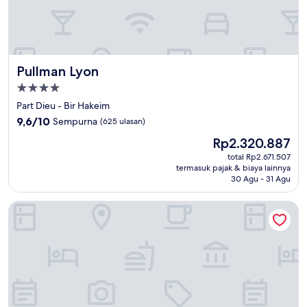
Pullman Lyon
Pullman Lyon
Properti
bintang
Part Dieu - Bir Hakeim
4.0
9.6
9,6/10
Sempurna
(625 ulasan)
dari
Harga
Rp2.320.887
10,
sekarang
Sempurna,
total Rp2.671.507
Rp2.320.887
termasuk pajak & biaya lainnya
(625
30 Agu - 31 Agu
ulasan)
OKKO Hotels Lyon Centre