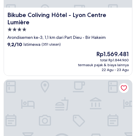
Bikube Coliving Hôtel - Lyon Centre Lumière
Bikube Coliving Hôtel - Lyon Centre
Lumière
Properti
bintang
Arondisemen ke-3, 1,1 km dari Part Dieu - Bir Hakeim
4.0
9.2
9,2/10
Istimewa
(351 ulasan)
dari
Harga
Rp1.569.481
10,
sekarang
Istimewa,
total Rp1.844.960
Rp1.569.481
termasuk pajak & biaya lainnya
(351
22 Agu - 23 Agu
ulasan)
Premiere Classe Lyon Centre - Gare Part Dieu