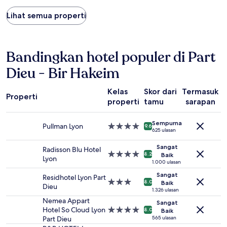
yang
Lihat semua properti
ditemukan
dalam
24
jam
terakhir
Bandingkan hotel populer di Part
berdasarkan
Dieu - Bir Hakeim
pencarian
1
malam
Kelas
Skor dari
Termasuk
Properti
untuk
properti
tamu
sarapan
2
tamu
Sempurna
dewasa.
Pullman Lyon
Properti
9.6
625 ulasan
Harga
bintang
dan
4.0
Sangat
Radisson Blu Hotel
ketersediaan
Properti
8.2
Baik
Lyon
dapat
bintang
1.000 ulasan
berubah
4.0
Sangat
Residhotel Lyon Part
sewaktu-
Properti
8.0
Baik
Dieu
waktu.
bintang
1.326 ulasan
Ketentuan
3.0
Nemea Appart
Sangat
tambahan
Hotel So Cloud Lyon
Properti
8.0
Baik
mungkin
Part Dieu
bintang
565 ulasan
berlaku.