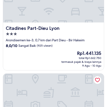
Citadines Part-Dieu Lyon
Citadines Part-Dieu Lyon
Properti
bintang
Arondisemen ke-3, 0,7 km dari Part Dieu - Bir Hakeim
3.0
8.0
8,0/10
Sangat Baik
(925 ulasan)
dari
Harga
Rp1.441.135
10,
sekarang
Sangat
total Rp1.662.750
Rp1.441.135
termasuk pajak & biaya lainnya
Baik,
9 Agu - 10 Agu
(925
ulasan)
Hôtel Mercure Lyon Centre - Gare Part Dieu