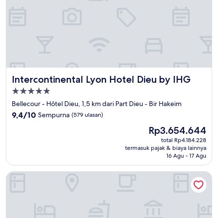
Intercontinental Lyon Hotel Dieu by IHG
Intercontinental Lyon Hotel Dieu by IHG
Properti
bintang
Bellecour - Hôtel Dieu, 1,5 km dari Part Dieu - Bir Hakeim
5.0
9.4
9,4/10
Sempurna
(579 ulasan)
dari
Harga
Rp3.654.644
10,
sekarang
Sempurna,
total Rp4.184.228
Rp3.654.644
termasuk pajak & biaya lainnya
(579
16 Agu - 17 Agu
ulasan)
Le Royal Hotel Lyon - MGallery Collection