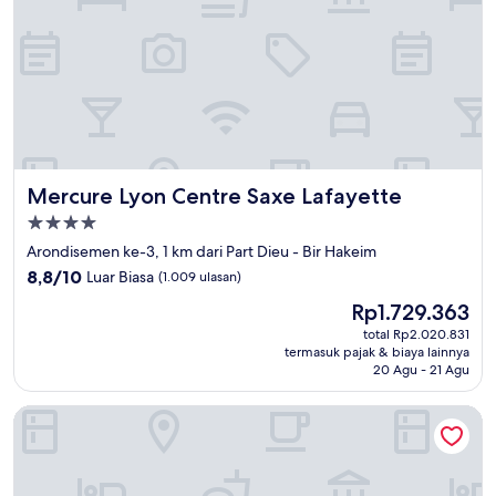
Mercure Lyon Centre Saxe Lafayette
Mercure Lyon Centre Saxe Lafayette
Properti
bintang
Arondisemen ke-3, 1 km dari Part Dieu - Bir Hakeim
4.0
8.8
8,8/10
Luar Biasa
(1.009 ulasan)
dari
Harga
Rp1.729.363
10,
sekarang
Luar
total Rp2.020.831
Rp1.729.363
termasuk pajak & biaya lainnya
Biasa,
20 Agu - 21 Agu
(1.009
ulasan)
Boscolo Lyon Hôtel & Spa