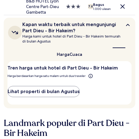
4.0
B&B HOTEL Lyon
Bagus
Centre Part-Dieu
Properti
7.8
1.000 ulasan
Gambetta
bintang
3.0
Kapan
Kapan waktu terbaik untuk mengunjungi
waktu
Part Dieu - Bir Hakeim?
terbaik
Harga kami untuk hotel di Part Dieu - Bir Hakeim termurah
untuk
di bulan Agustus
mengunjungi
Part
Dieu
Harga
Cuaca
-
Bir
Tren harga untuk hotel di Part Dieu - Bir Hakeim
Hakeim?
Harga berdasarkan harga satu malam untuk dua traveler
Lihat properti di bulan Agustus
Landmark populer di Part Dieu -
Bir Hakeim