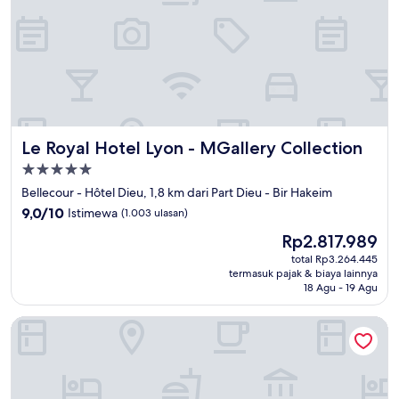
Le Royal Hotel Lyon - MGallery Collection
Le Royal Hotel Lyon - MGallery Collection
Properti
bintang
Bellecour - Hôtel Dieu, 1,8 km dari Part Dieu - Bir Hakeim
5.0
9.0
9,0/10
Istimewa
(1.003 ulasan)
dari
Harga
Rp2.817.989
10,
sekarang
Istimewa,
total Rp3.264.445
Rp2.817.989
termasuk pajak & biaya lainnya
(1.003
18 Agu - 19 Agu
ulasan)
Sofitel Lyon Bellecour