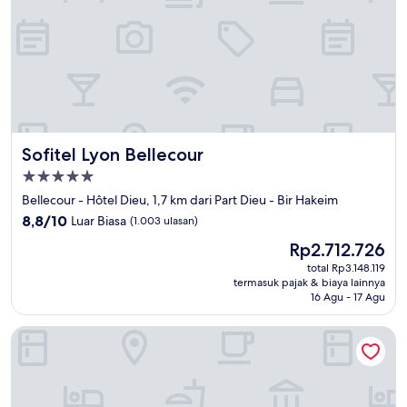
Sofitel Lyon Bellecour
Sofitel Lyon Bellecour
Properti
bintang
Bellecour - Hôtel Dieu, 1,7 km dari Part Dieu - Bir Hakeim
5.0
8.8
8,8/10
Luar Biasa
(1.003 ulasan)
dari
Harga
Rp2.712.726
10,
sekarang
Luar
total Rp3.148.119
Rp2.712.726
termasuk pajak & biaya lainnya
Biasa,
16 Agu - 17 Agu
(1.003
ulasan)
Académie Hôtel Lyon