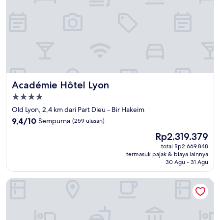
Académie Hôtel Lyon
Académie Hôtel Lyon
Properti
bintang
Old Lyon, 2,4 km dari Part Dieu - Bir Hakeim
4.0
9.4
9,4/10
Sempurna
(259 ulasan)
dari
Harga
Rp2.319.379
10,
sekarang
Sempurna,
total Rp2.669.848
Rp2.319.379
termasuk pajak & biaya lainnya
(259
30 Agu - 31 Agu
ulasan)
Mercure Lyon Centre Saxe Lafayette