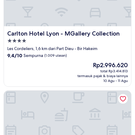
Carlton Hotel Lyon - MGallery Collection
Carlton Hotel Lyon - MGallery Collection
Properti
bintang
Les Cordeliers, 1,6 km dari Part Dieu - Bir Hakeim
4.0
9.4
9,4/10
Sempurna
(1.009 ulasan)
dari
Harga
Rp2.996.620
10,
sekarang
Sempurna,
total Rp3.414.813
Rp2.996.620
termasuk pajak & biaya lainnya
(1.009
10 Agu - 11 Agu
ulasan)
Keystone Hôtel & Spa