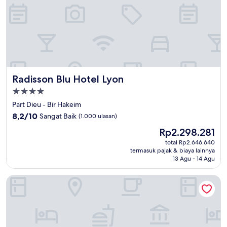
Radisson Blu Hotel Lyon
Radisson Blu Hotel Lyon
Properti
bintang
Part Dieu - Bir Hakeim
4.0
8.2
8,2/10
Sangat Baik
(1.000 ulasan)
dari
Harga
Rp2.298.281
10,
sekarang
Sangat
total Rp2.646.640
Rp2.298.281
termasuk pajak & biaya lainnya
Baik,
13 Agu - 14 Agu
(1.000
ulasan)
Residhotel Lyon Part Dieu