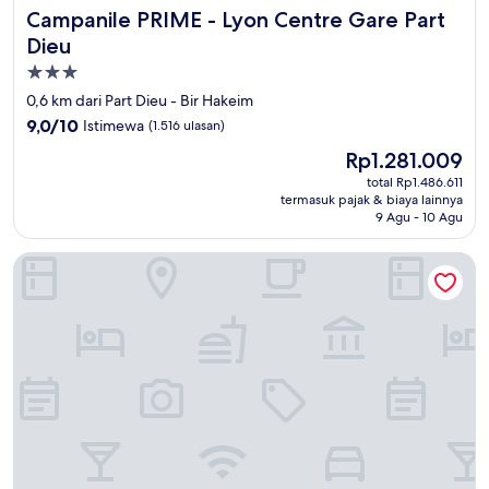
Campanile PRIME - Lyon Centre Gare Part Dieu
Campanile PRIME - Lyon Centre Gare Part
Dieu
Properti
bintang
0,6 km dari Part Dieu - Bir Hakeim
3.0
9.0
9,0/10
Istimewa
(1.516 ulasan)
dari
Harga
Rp1.281.009
10,
sekarang
Istimewa,
total Rp1.486.611
Rp1.281.009
termasuk pajak & biaya lainnya
(1.516
9 Agu - 10 Agu
ulasan)
Fourvière Hôtel Lyon