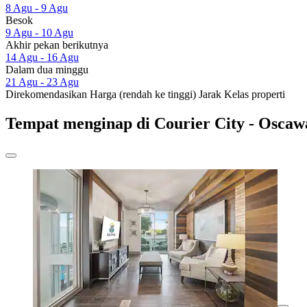
8 Agu - 9 Agu
Besok
9 Agu - 10 Agu
Akhir pekan berikutnya
14 Agu - 16 Agu
Dalam dua minggu
21 Agu - 23 Agu
Direkomendasikan
Harga (rendah ke tinggi)
Jarak
Kelas properti
Tempat menginap di Courier City - Osca