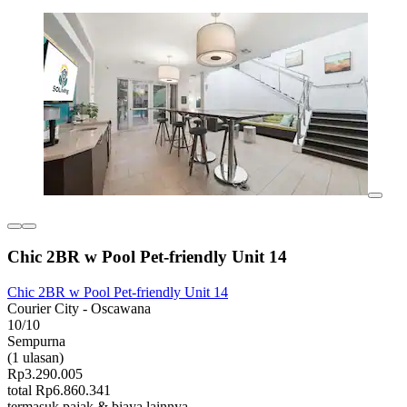
Chic 2BR w Pool Pet-friendly Unit 14
Chic 2BR w Pool Pet-friendly Unit 14
Courier City - Oscawana
10/10
Sempurna
(1 ulasan)
Rp3.290.005
total Rp6.860.341
termasuk pajak & biaya lainnya