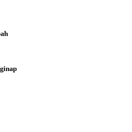
bah
ginap