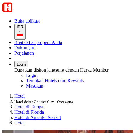
Buka aplikasi
IDR
•
Buat daftar properti Anda
Dukungan
Perjalanan
Login
Dapatkan diskon langsung dengan Harga Member
Login
Temukan Hotels.com Rewards
Masukan
Hotel
Hotel dekat Courier City - Oscawana
Hotel di Tampa
Hotel di Florida
Hotel di Amerika Serikat
Hotel