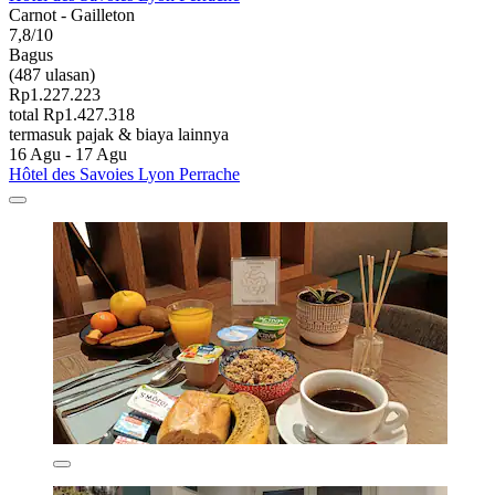
Carnot - Gailleton
7,8/10
Bagus
(487 ulasan)
Rp1.227.223
total Rp1.427.318
termasuk pajak & biaya lainnya
16 Agu - 17 Agu
Hôtel des Savoies Lyon Perrache