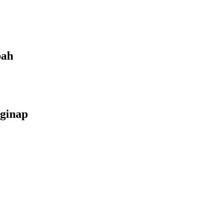
bah
ginap