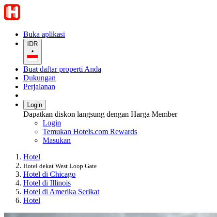
Buka aplikasi
IDR
•
Buat daftar properti Anda
Dukungan
Perjalanan
Login
Dapatkan diskon langsung dengan Harga Member
Login
Temukan Hotels.com Rewards
Masukan
Hotel
Hotel dekat West Loop Gate
Hotel di Chicago
Hotel di Illinois
Hotel di Amerika Serikat
Hotel