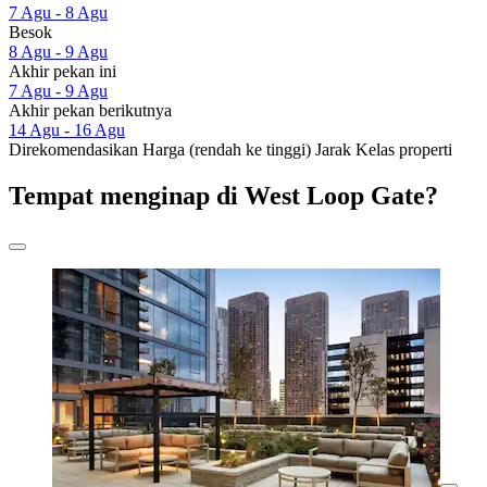
7 Agu - 8 Agu
Besok
8 Agu - 9 Agu
Akhir pekan ini
7 Agu - 9 Agu
Akhir pekan berikutnya
14 Agu - 16 Agu
Direkomendasikan
Harga (rendah ke tinggi)
Jarak
Kelas properti
Tempat menginap di West Loop Gate?