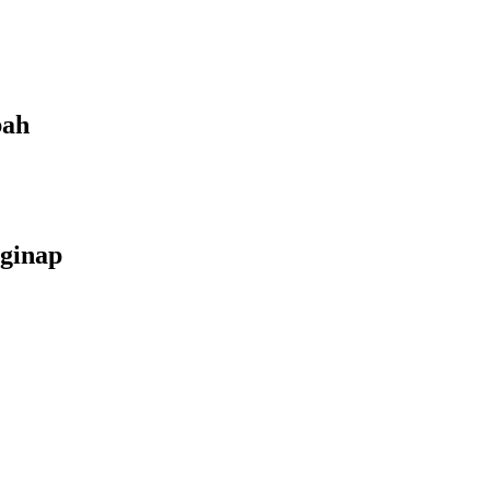
bah
ginap