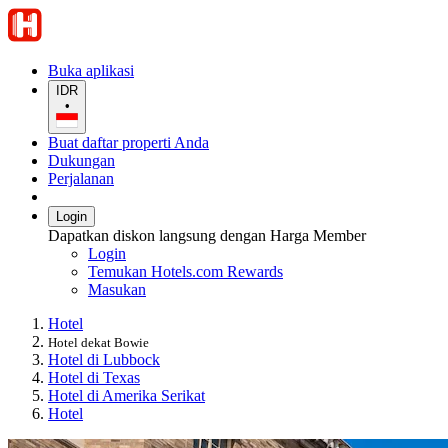
Buka aplikasi
IDR
•
Buat daftar properti Anda
Dukungan
Perjalanan
Login
Dapatkan diskon langsung dengan Harga Member
Login
Temukan Hotels.com Rewards
Masukan
Hotel
Hotel dekat Bowie
Hotel di Lubbock
Hotel di Texas
Hotel di Amerika Serikat
Hotel