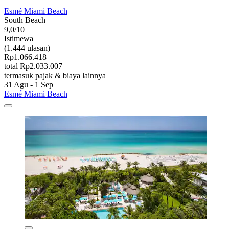
Esmé Miami Beach
South Beach
9,0/10
Istimewa
(1.444 ulasan)
Rp1.066.418
total Rp2.033.007
termasuk pajak & biaya lainnya
31 Agu - 1 Sep
Esmé Miami Beach