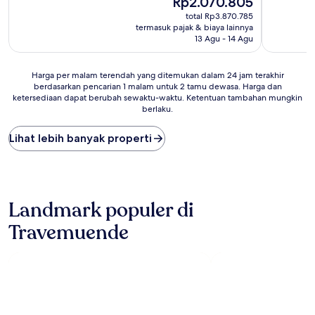
Rp2.070.805
10,
10,
sekarang
(1
Sempurna
total Rp3.870.785
Rp2.070.805
ulasan)
(1
termasuk pajak & biaya lainnya
ulasan)
13 Agu - 14 Agu
Harga
Harga per malam terendah yang ditemukan dalam 24 jam terakhir
berdasarkan pencarian 1 malam untuk 2 tamu dewasa. Harga dan
per
ketersediaan dapat berubah sewaktu-waktu. Ketentuan tambahan mungkin
malam
berlaku.
terendah
yang
Lihat lebih banyak properti
ditemukan
dalam
24
jam
terakhir
berdasarkan
Landmark populer di
pencarian
Travemuende
1
malam
untuk
2
tamu
dewasa.
Harga