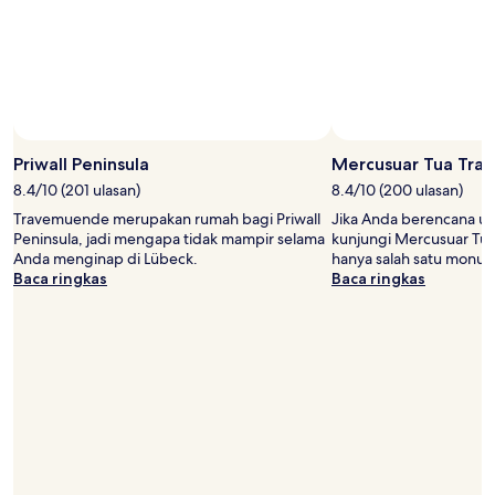
dan
ketersediaan
dapat
berubah
sewaktu-
waktu.
Ketentuan
tambahan
mungkin
Priwall Peninsula
Mercusuar Tua Tr
berlaku.
8.4/10 (201 ulasan)
8.4/10 (200 ulasan)
Travemuende merupakan rumah bagi Priwall
Jika Anda berencana u
Peninsula, jadi mengapa tidak mampir selama
kunjungi Mercusuar T
Anda menginap di Lübeck.
hanya salah satu monu
Baca ringkas
Baca ringkas