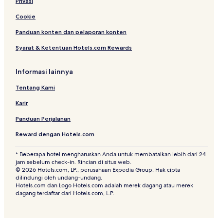
Privasi
Hotel dekat Ostsee Therme Scharbeutz
Cookie
Hotel di Karlshof/Israelsdorf/Gothmund
Hotel dekat Pantai Anjing
Panduan konten dan pelaporan konten
Hotel di Parin
Syarat & Ketentuan Hotels.com Rewards
Hotel dekat Sana Klinik Eutin
Informasi lainnya
Hotel di Priwall
Tentang Kami
Hotel dekat Lübeck Town Hall
Karir
Hotel Ramah Hewan Peliharaan di Niendorf/Ostsee
Panduan Perjalanan
Hotel dekat Rumah Sakit Holy Spirit
Hotel dengan Kolam Renang di Niendorf/Ostsee
Reward dengan Hotels.com
Hotel di Blankensee
* Beberapa hotel mengharuskan Anda untuk membatalkan lebih dari 24
jam sebelum check-in. Rincian di situs web.
Hotel Keluarga di Scharbeutz
© 2026 Hotels.com, LP., perusahaan Expedia Group. Hak cipta
dilindungi oleh undang-undang.
Hotel Pantai di Groemitz
Hotels.com dan Logo Hotels.com adalah merek dagang atau merek
Resor & Hotel dengan Spa di Travemuende
dagang terdaftar dari Hotels.com, L.P.
Hotel di Lübeck