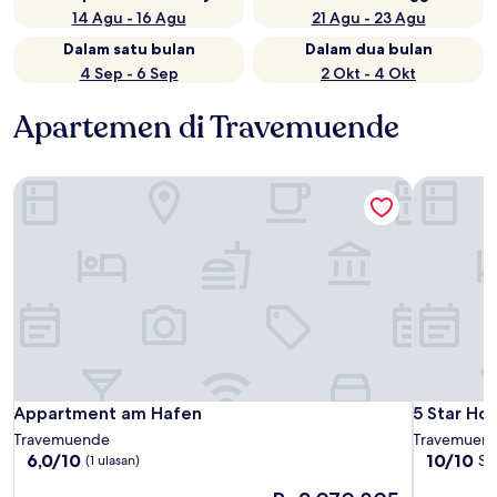
14 Agu - 16 Agu
21 Agu - 23 Agu
Dalam satu bulan
Dalam dua bulan
4 Sep - 6 Sep
2 Okt - 4 Okt
Apartemen di Travemuende
Appartment am Hafen
5 Star Ho
Appartment am Hafen
5 Star Ho
Appartment am Hafen
5 Star Ho
Travemuende
Travemuen
6.0
10.0
6,0/10
10/10
Se
(1 ulasan)
dari
dari
Harga