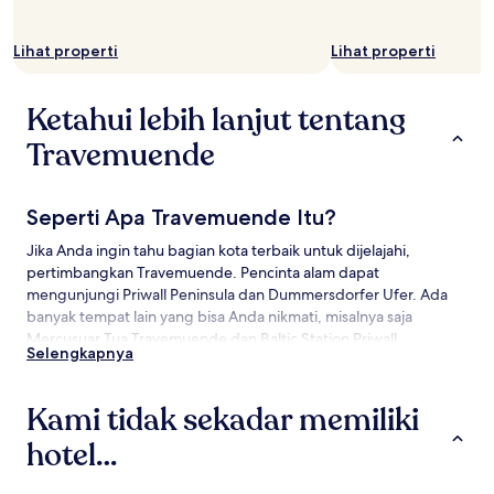
Lihat properti
Lihat properti
Ketahui lebih lanjut tentang
Travemuende
Seperti Apa Travemuende Itu?
Jika Anda ingin tahu bagian kota terbaik untuk dijelajahi,
pertimbangkan Travemuende. Pencinta alam dapat
mengunjungi Priwall Peninsula dan Dummersdorfer Ufer. Ada
banyak tempat lain yang bisa Anda nikmati, misalnya saja
Mercusuar Tua Travemuende dan Baltic Station Priwall.
Selengkapnya
Cara menuju Travemuende
Kami tidak sekadar memiliki
Penerbangan menuju:
hotel…
Lübeck (LBC), terletak sekitar 19,9 km (12,3 mil) dari
Travemuende