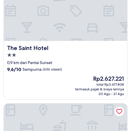
The Saint Hotel
The Saint Hotel
Properti
bintang
0,9 km dari Pantai Sunset
2.0
9.6
9,6/10
Sempurna
(636 ulasan)
dari
Harga
Rp2.627.221
10,
sekarang
Sempurna,
total Rp3.677.808
Rp2.627.221
termasuk pajak & biaya lainnya
(636
20 Agu - 21 Agu
ulasan)
St Pete Beach Suites