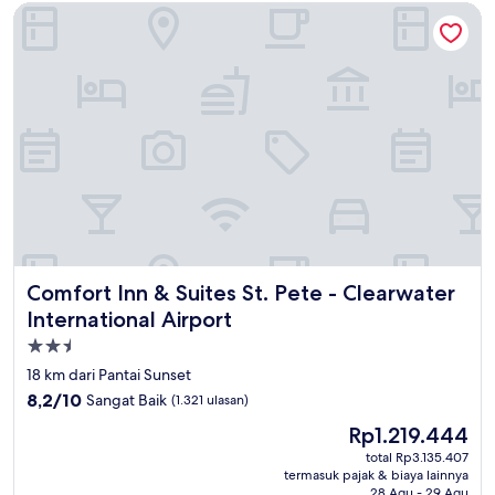
Comfort Inn & Suites St. Pete - Clearwater International Air
Comfort Inn & Suites St. Pete - Clearwater International Ai
Comfort Inn & Suites St. Pete - Clearwater
International Airport
Properti
bintang
18 km dari Pantai Sunset
2.5
8.2
8,2/10
Sangat Baik
(1.321 ulasan)
dari
Harga
Rp1.219.444
10,
sekarang
Sangat
total Rp3.135.407
Rp1.219.444
termasuk pajak & biaya lainnya
Baik,
28 Agu - 29 Agu