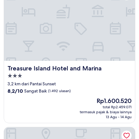
Treasure Island Hotel and Marina
Treasure Island Hotel and Marina
Properti
bintang
3,2 km dari Pantai Sunset
3.0
8.2
8,2/10
Sangat Baik
(1.492 ulasan)
dari
Harga
Rp1.600.520
10,
sekarang
Sangat
total Rp2.459.071
Rp1.600.520
termasuk pajak & biaya lainnya
Baik,
13 Agu - 14 Agu
(1.492
ulasan)
Bilmar Beach Resort