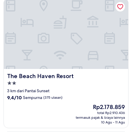
The Beach Haven Resort
The Beach Haven Resort
The Beach Haven Resort
Properti
bintang
3 km dari Pantai Sunset
2.0
9.4
9,4/10
Sempurna
(375 ulasan)
dari
Harga
Rp2.178.859
10,
sekarang
Sempurna,
total Rp2.910.436
Rp2.178.859
termasuk pajak & biaya lainnya
(375
10 Agu - 11 Agu
ulasan)