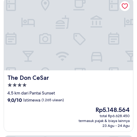
The Don CeSar
The Don CeSar
The Don CeSar
Properti
bintang
4,5 km dari Pantai Sunset
4.0
9.0
9,0/10
Istimewa
(1.265 ulasan)
dari
Harga
Rp5.148.564
10,
sekarang
Istimewa,
total Rp6.628.450
Rp5.148.564
termasuk pajak & biaya lainnya
(1.265
23 Agu - 24 Agu
ulasan)