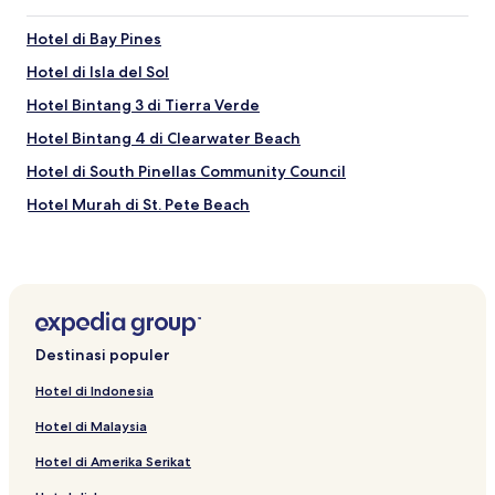
Hotel di Bay Pines
Hotel di Isla del Sol
Hotel Bintang 3 di Tierra Verde
Hotel Bintang 4 di Clearwater Beach
Hotel di South Pinellas Community Council
Hotel Murah di St. Pete Beach
Hotel Pantai di Pinellas County
Hotel dengan Tempat Parkir di Pantai Apollo
Hotel dengan Kolam Renang di Pusat Kota St. Petersburg
Hotel Mewah di Clearwater
Destinasi populer
Hotel dekat St. Petersburg Municipal Beach
Hotel di Indonesia
Hotel dekat Dolphin Landings Charter Boat Center
Hotel di Malaysia
Hotel dekat Ronald Mcdonald House Children
Hotel di Amerika Serikat
Hotel di Redington Beach Utara