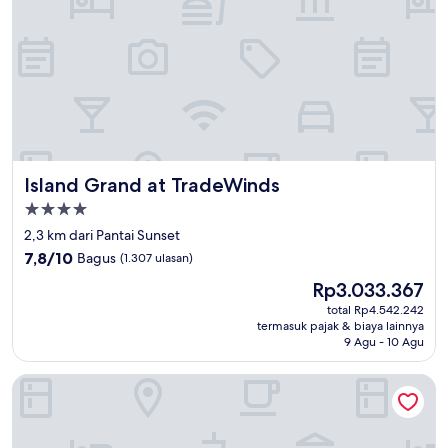
Island Grand at TradeWinds
Island Grand at TradeWinds
Properti
bintang
2,3 km dari Pantai Sunset
4.0
7.8
7,8/10
Bagus
(1.307 ulasan)
dari
Harga
Rp3.033.367
10,
sekarang
Bagus,
total Rp4.542.242
Rp3.033.367
termasuk pajak & biaya lainnya
(1.307
9 Agu - 10 Agu
ulasan)
Ocean Club Treasure Island Hotel