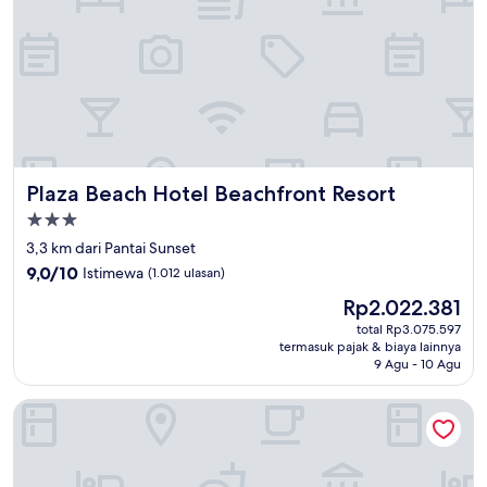
Plaza Beach Hotel Beachfront Resort
Plaza Beach Hotel Beachfront Resort
Properti
bintang
3,3 km dari Pantai Sunset
3.0
9.0
9,0/10
Istimewa
(1.012 ulasan)
dari
Harga
Rp2.022.381
10,
sekarang
Istimewa,
total Rp3.075.597
Rp2.022.381
termasuk pajak & biaya lainnya
(1.012
9 Agu - 10 Agu
ulasan)
RumFish Beach at TradeWinds