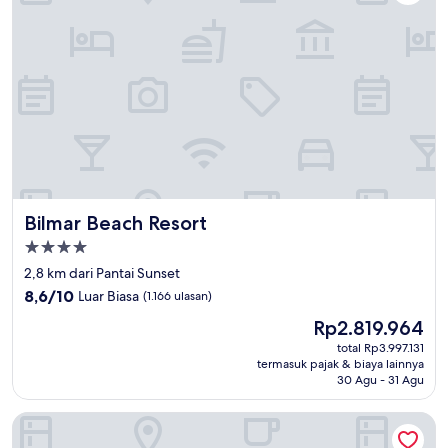
Bilmar Beach Resort
Bilmar Beach Resort
Properti
bintang
2,8 km dari Pantai Sunset
4.0
8.6
8,6/10
Luar Biasa
(1.166 ulasan)
dari
Harga
Rp2.819.964
10,
sekarang
Luar
total Rp3.997.131
Rp2.819.964
termasuk pajak & biaya lainnya
Biasa,
30 Agu - 31 Agu
(1.166
ulasan)
La Quinta Inn by Wyndham Clearwater Central