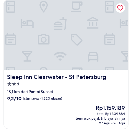
Sleep Inn Clearwater - St Petersburg
Sleep Inn Clearwater - St Petersburg
Sleep Inn Clearwater - St Petersburg
Properti
bintang
18,1 km dari Pantai Sunset
2.5
9.2
9,2/10
Istimewa
(1.220 ulasan)
dari
Harga
Rp1.159.189
10,
sekarang
Istimewa,
total Rp1.309.884
Rp1.159.189
termasuk pajak & biaya lainnya
(1.220
27 Agu - 28 Agu
ulasan)