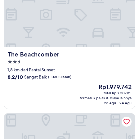
The Beachcomber
The Beachcomber
Properti
bintang
1,8 km dari Pantai Sunset
2.5
8.2
8,2/10
Sangat Baik
(1.030 ulasan)
dari
Harga
Rp1.979.742
10,
sekarang
Sangat
total Rp3.007.151
Rp1.979.742
termasuk pajak & biaya lainnya
Baik,
23 Agu - 24 Agu
(1.030
ulasan)
Plaza Beach Hotel Beachfront Resort