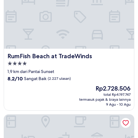
RumFish Beach at TradeWinds
RumFish Beach at TradeWinds
Properti
bintang
1,9 km dari Pantai Sunset
4.0
8.2
8,2/10
Sangat Baik
(2.227 ulasan)
dari
Harga
Rp2.728.506
10,
sekarang
Sangat
total Rp4.197.747
Rp2.728.506
termasuk pajak & biaya lainnya
Baik,
9 Agu - 10 Agu
(2.227
ulasan)
Island Grand at TradeWinds