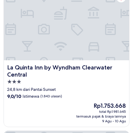
La Quinta Inn by Wyndham Clearwater Central
La Quinta Inn by Wyndham Clearwater
Central
Properti
bintang
24,8 km dari Pantai Sunset
3.0
9.0
9,0/10
Istimewa
(1.843 ulasan)
dari
Harga
Rp1.753.668
10,
sekarang
Istimewa,
total Rp1.981.645
Rp1.753.668
termasuk pajak & biaya lainnya
(1.843
9 Agu - 10 Agu
ulasan)