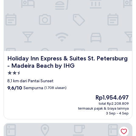
Holiday Inn Express & Suites St. Petersburg - Madeira Bea
Holiday Inn Express & Suites St. Petersburg
- Madeira Beach by IHG
Properti
bintang
8,1 km dari Pantai Sunset
2.5
9.6
9,6/10
Sempurna
(1.708 ulasan)
dari
Harga
Rp1.954.697
10,
sekarang
Sempurna,
total Rp2.208.809
Rp1.954.697
termasuk pajak & biaya lainnya
(1.708
3 Sep - 4 Sep
ulasan)
Treasure Island Hotel and Marina