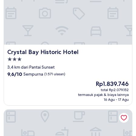
Crystal Bay Historic Hotel
Crystal Bay Historic Hotel
Properti
bintang
3,4 km dari Pantai Sunset
3.0
9.6
9,6/10
Sempurna
(1.571 ulasan)
dari
Harga
Rp1.839.746
10,
sekarang
Sempurna,
total Rp2.079.152
Rp1.839.746
termasuk pajak & biaya lainnya
(1.571
16 Agu - 17 Agu
ulasan)
The Beachcomber