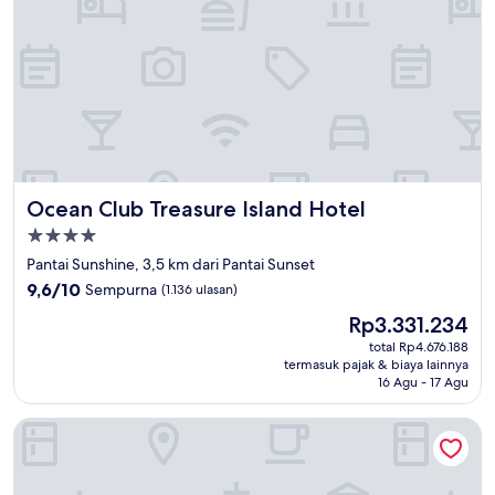
Ocean Club Treasure Island Hotel
Ocean Club Treasure Island Hotel
Properti
bintang
Pantai Sunshine, 3,5 km dari Pantai Sunset
4.0
9.6
9,6/10
Sempurna
(1.136 ulasan)
dari
Harga
Rp3.331.234
10,
sekarang
Sempurna,
total Rp4.676.188
Rp3.331.234
termasuk pajak & biaya lainnya
(1.136
16 Agu - 17 Agu
ulasan)
Holiday Inn Express & Suites St. Petersburg - Madeira Beac