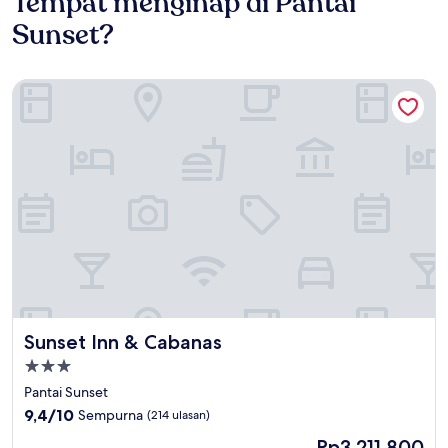
Tempat menginap di Pantai
Sunset?
Sunset Inn & Cabanas
Sunset Inn & Cabanas
Sunset Inn & Cabanas
Properti
bintang
Pantai Sunset
3.0
9.4
9,4/10
Sempurna
(214 ulasan)
dari
Harga
Rp3.211.800