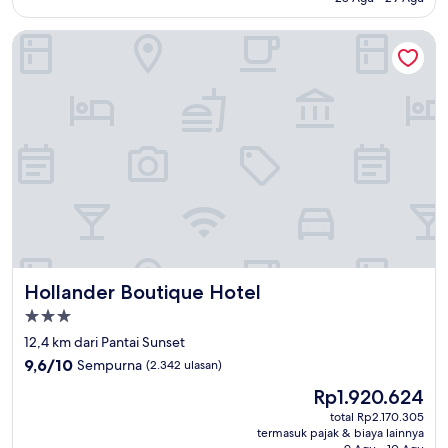
(1.321
ulasan)
Hollander Boutique Hotel
Hollander Boutique Hotel
Hollander Boutique Hotel
Properti
bintang
12,4 km dari Pantai Sunset
3.0
9.6
9,6/10
Sempurna
(2.342 ulasan)
dari
Harga
Rp1.920.624
10,
sekarang
Sempurna,
total Rp2.170.305
Rp1.920.624
termasuk pajak & biaya lainnya
(2.342