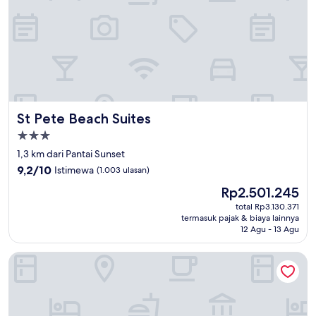
St Pete Beach Suites
St Pete Beach Suites
Properti
bintang
1,3 km dari Pantai Sunset
3.0
9.2
9,2/10
Istimewa
(1.003 ulasan)
dari
Harga
Rp2.501.245
10,
sekarang
Istimewa,
total Rp3.130.371
Rp2.501.245
termasuk pajak & biaya lainnya
(1.003
12 Agu - 13 Agu
ulasan)
Crystal Bay Historic Hotel