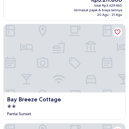
10,
sekarang
Sempurna,
total Rp3.629.460
Rp3.211.800
termasuk pajak & biaya lainnya
(214
20 Agu - 21 Agu
ulasan)
Bay Breeze Cottage
Bay Breeze Cottage
Bay Breeze Cottage
Properti
bintang
Pantai Sunset
2.0
Walk to Sand in 2 Mins Beach Home w Patio Grill