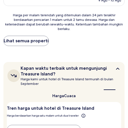
9 Agu - 10 Agu
ulasan)
Harga
Harga per malam terendah yang ditemukan dalam 24 jam terakhir
berdasarkan pencarian 1 malam untuk 2 tamu dewasa. Harga dan
per
ketersediaan dapat berubah sewaktu-waktu. Ketentuan tambahan mungkin
malam
berlaku.
terendah
yang
Lihat semua properti
ditemukan
dalam
24
jam
terakhir
berdasarkan
Kapan
Kapan waktu terbaik untuk mengunjungi
pencarian
waktu
Treasure Island?
1
terbaik
Harga kami untuk hotel di Treasure Island termurah di bulan
untuk
malam
September
mengunjungi
untuk
Treasure
2
Island?
Harga
Cuaca
tamu
dewasa.
Harga
Tren harga untuk hotel di Treasure Island
dan
Harga berdasarkan harga satu malam untuk dua traveler
ketersediaan
dapat