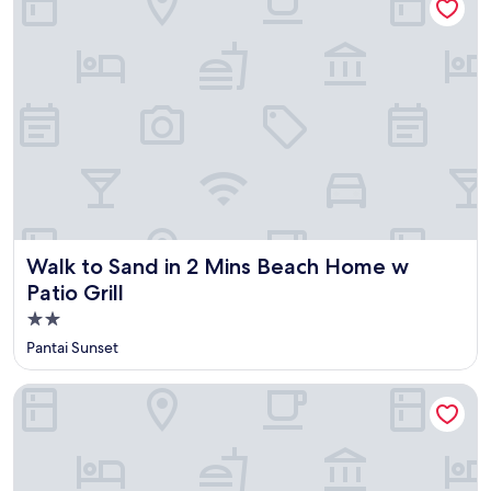
Walk to Sand in 2 Mins Beach Home w Patio Grill
Walk to Sand in 2 Mins Beach Home w
Patio Grill
Properti
bintang
Pantai Sunset
2.0
The Saint Hotel