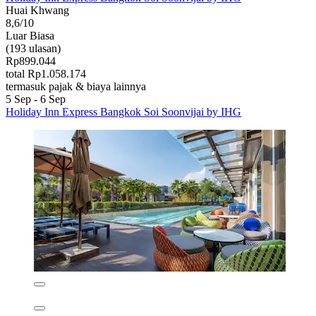
Huai Khwang
8,6/10
Luar Biasa
(193 ulasan)
Rp899.044
total Rp1.058.174
termasuk pajak & biaya lainnya
5 Sep - 6 Sep
Holiday Inn Express Bangkok Soi Soonvijai by IHG