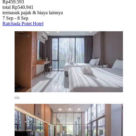
Rp459.593
total Rp540.941
termasuk pajak & biaya lainnya
7 Sep - 8 Sep
Ratchada Point Hotel