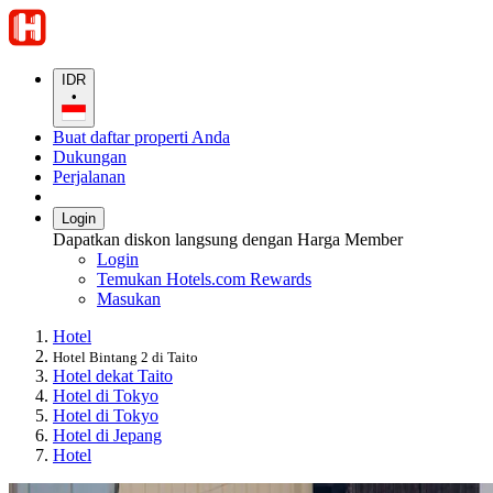
IDR
•
Buat daftar properti Anda
Dukungan
Perjalanan
Login
Dapatkan diskon langsung dengan Harga Member
Login
Temukan Hotels.com Rewards
Masukan
Hotel
Hotel Bintang 2 di Taito
Hotel dekat Taito
Hotel di Tokyo
Hotel di Tokyo
Hotel di Jepang
Hotel