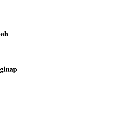
bah
ginap