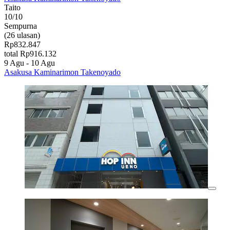
Taito
10/10
Sempurna
(26 ulasan)
Rp832.847
total Rp916.132
9 Agu - 10 Agu
Asakusa Kaminarimon Takenoyado