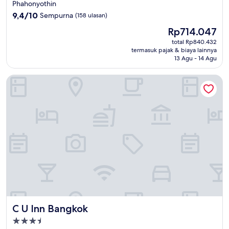
bintang
Phahonyothin
3.5
9.4
9,4/10
Sempurna
(158 ulasan)
dari
Harga
Rp714.047
10,
sekarang
Sempurna,
total Rp840.432
Rp714.047
termasuk pajak & biaya lainnya
(158
13 Agu - 14 Agu
ulasan)
C U Inn Bangkok
C U Inn Bangkok
C U Inn Bangkok
Properti