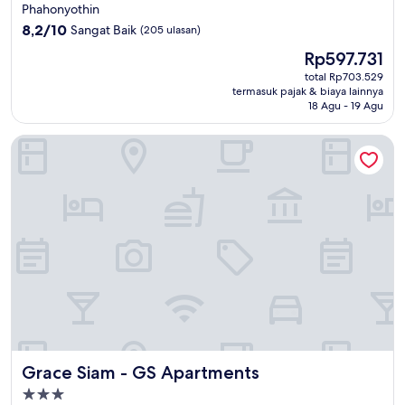
bintang
Phahonyothin
3.5
8.2
8,2/10
Sangat Baik
(205 ulasan)
dari
Harga
Rp597.731
10,
sekarang
Sangat
total Rp703.529
Rp597.731
termasuk pajak & biaya lainnya
Baik,
18 Agu - 19 Agu
(205
ulasan)
Grace Siam - GS Apartments
Grace Siam - GS Apartments
Grace Siam - GS Apartments
Properti