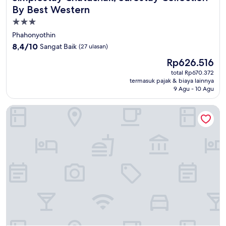
By Best Western
Properti
bintang
Phahonyothin
3.0
8.4
8,4/10
Sangat Baik
(27 ulasan)
dari
Harga
Rp626.516
10,
sekarang
Sangat
total Rp670.372
Rp626.516
termasuk pajak & biaya lainnya
Baik,
9 Agu - 10 Agu
(27
ulasan)
G9 Bangkok