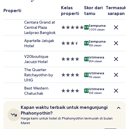
1
malam
Kelas
Skor dari
Termasuk
Properti
untuk
properti
tamu
sarapan
2
tamu
Centara Grand at
Sempurna
dewasa.
Central Plaza
Properti
9.4
1.009 ulasan
Harga
Ladprao Bangkok
bintang
dan
5.0
Apartelle Jatujak
Sempurna
ketersediaan
Properti
9.4
Hotel
158 ulasan
dapat
bintang
berubah
3.5
V20boutique
Istimewa
sewaktu-
Properti
9.0
Jacuzzi Hotel
254 ulasan
waktu.
bintang
Ketentuan
4.0
The Quarter
tambahan
Istimewa
Ratchayothin by
Properti
9.0
119 ulasan
mungkin
UHG
bintang
berlaku.
4.0
Best Western
Istimewa
Properti
9.0
Chatuchak
108 ulasan
bintang
4.0
Kapan
Kapan waktu terbaik untuk mengunjungi
waktu
Phahonyothin?
terbaik
Harga kami untuk hotel di Phahonyothin termurah di bulan
untuk
Maret
mengunjungi