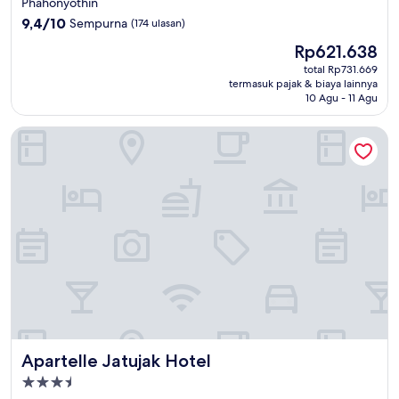
Phahonyothin
3.0
9.4
9,4/10
Sempurna
(174 ulasan)
dari
Harga
Rp621.638
10,
sekarang
Sempurna,
total Rp731.669
Rp621.638
termasuk pajak & biaya lainnya
(174
10 Agu - 11 Agu
ulasan)
Apartelle Jatujak Hotel
Apartelle Jatujak Hotel
Apartelle Jatujak Hotel
Properti