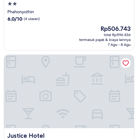
Properti
bintang
Phahonyothin
2.0
6.0
6,0/10
(4 ulasan)
dari
Harga
Rp506.743
10,
sekarang
(4
total Rp596.436
Rp506.743
termasuk pajak & biaya lainnya
ulasan)
7 Agu - 8 Agu
Justice Hotel
Justice Hotel
Justice Hotel