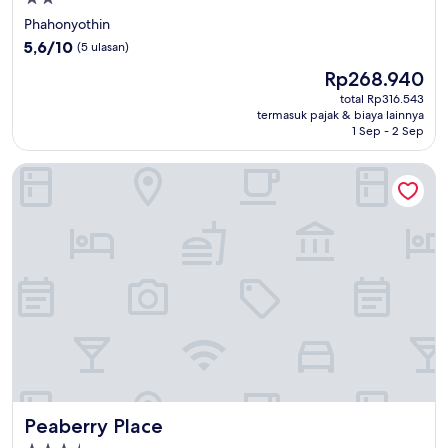
bintang
Phahonyothin
2.0
5.6
5,6/10
(5 ulasan)
dari
Harga
Rp268.940
10,
sekarang
(5
total Rp316.543
Rp268.940
termasuk pajak & biaya lainnya
ulasan)
1 Sep - 2 Sep
Peaberry Place
Peaberry Place
Peaberry Place