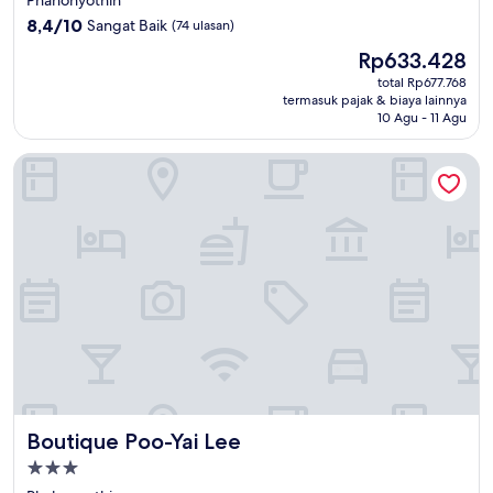
3.0
8.4
8,4/10
Sangat Baik
(74 ulasan)
dari
Harga
Rp633.428
10,
sekarang
Sangat
total Rp677.768
Rp633.428
termasuk pajak & biaya lainnya
Baik,
10 Agu - 11 Agu
(74
ulasan)
Boutique Poo-Yai Lee
Boutique Poo-Yai Lee
Boutique Poo-Yai Lee
Properti
bintang