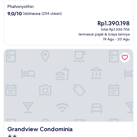
bintang
Phahonyothin
4.0
9.0
9,0/10
Istimewa
(254 ulasan)
dari
Harga
Rp1.390.198
10,
sekarang
Istimewa,
total Rp1.636.706
Rp1.390.198
termasuk pajak & biaya lainnya
(254
19 Agu - 20 Agu
ulasan)
Grandview Condominia
Grandview Condominia
Grandview Condominia
Properti