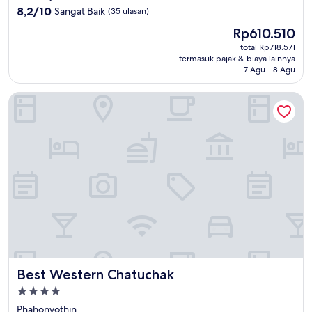
3.5
8.2
8,2/10
Sangat Baik
(35 ulasan)
dari
Harga
Rp610.510
10,
sekarang
Sangat
total Rp718.571
Rp610.510
termasuk pajak & biaya lainnya
Baik,
7 Agu - 8 Agu
(35
ulasan)
Best Western Chatuchak
Best Western Chatuchak
Best Western Chatuchak
Properti
bintang
Phahonyothin