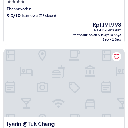
Properti
bintang
Phahonyothin
4.0
9.0
9,0/10
Istimewa
(119 ulasan)
dari
Harga
Rp1.191.993
10,
sekarang
Istimewa,
total Rp1.402.980
Rp1.191.993
termasuk pajak & biaya lainnya
(119
1 Sep - 2 Sep
ulasan)
Iyarin @Tuk Chang
Iyarin @Tuk Chang
Iyarin @Tuk Chang