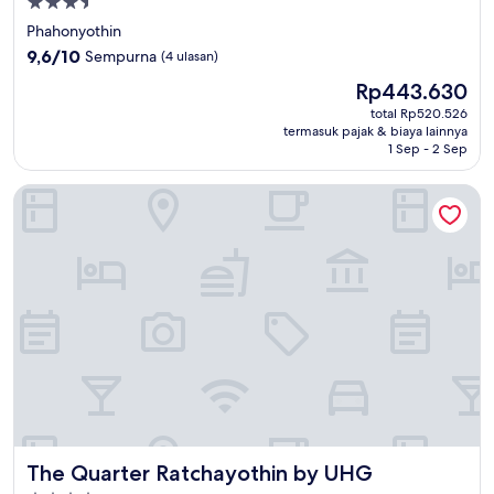
Properti
bintang
Phahonyothin
3.5
9.6
9,6/10
Sempurna
(4 ulasan)
dari
Harga
Rp443.630
10,
sekarang
Sempurna,
total Rp520.526
Rp443.630
termasuk pajak & biaya lainnya
(4
1 Sep - 2 Sep
ulasan)
The Quarter Ratchayothin by UHG
The Quarter Ratchayothin by UHG
The Quarter Ratchayothin by UHG