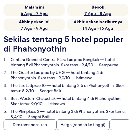
Malam ini
Besok
6 Agu - 7 Agu
7 Agu - 8 Agu
Akhir pekan ini
Akhir pekan berikutnya
7 Agu - 9 Agu
14 Agu - 16 Agu
Sekilas tentang 5 hotel populer
di Phahonyothin
Centara Grand at Central Plaza Ladprao Bangkok
— hotel
bintang 5 di Phahonyothin. Skor tamu: 9,4/10 — Sempurna.
The Quarter Ladprao by UHG
— hotel bintang 4 di
Phahonyothin. Skor tamu: 9,0/10 — Istimewa.
The Lux Ladprao 10
— hotel bintang 3.5 di Phahonyothin. Skor
tamu: 8,2/10 — Sangat Baik.
Best Western Chatuchak
— hotel bintang 4 di Phahonyothin.
Skor tamu: 9,0/10 — Istimewa.
The Plimplace 2
— hotel bintang 3 di Phahonyothin. Skor tamu:
8,4/10 — Sangat Baik.
Direkomendasikan
Harga (rendah ke tinggi)