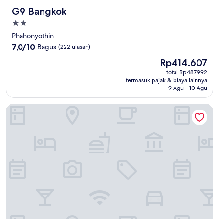
G9 Bangkok
G9 Bangkok
Properti
bintang
Phahonyothin
2.0
7.0
7,0/10
Bagus
(222 ulasan)
dari
Harga
Rp414.607
10,
sekarang
Bagus,
total Rp487.992
Rp414.607
termasuk pajak & biaya lainnya
(222
9 Agu - 10 Agu
ulasan)
Sam's Place