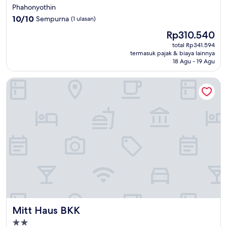
bintang
Phahonyothin
3.0
10.0
10/10
Sempurna
(1 ulasan)
dari
Harga
Rp310.540
10,
sekarang
Sempurna,
total Rp341.594
Rp310.540
termasuk pajak & biaya lainnya
(1
18 Agu - 19 Agu
ulasan)
Mitt Haus BKK
Mitt Haus BKK
Mitt Haus BKK
Properti