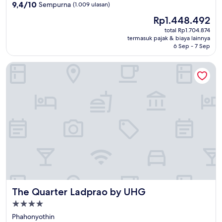
5.0
9.4
9,4/10
Sempurna
(1.009 ulasan)
dari
Harga
Rp1.448.492
10,
sekarang
Sempurna,
total Rp1.704.874
Rp1.448.492
termasuk pajak & biaya lainnya
(1.009
6 Sep - 7 Sep
ulasan)
The Quarter Ladprao by UHG
The Quarter Ladprao by UHG
The Quarter Ladprao by UHG
Properti
bintang
Phahonyothin