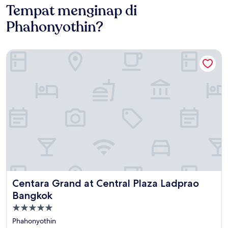
Tempat menginap di
Phahonyothin?
Centara Grand at Central Plaza Ladprao Bangkok
Centara Grand at Central Plaza Ladprao Bangkok
Centara Grand at Central Plaza Ladprao
Bangkok
Properti
bintang
Phahonyothin