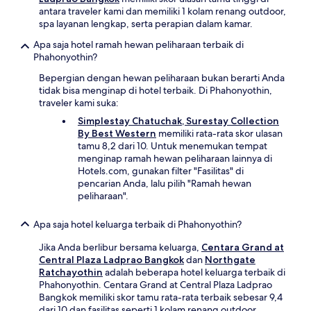
antara traveler kami dan memiliki 1 kolam renang outdoor,
spa layanan lengkap, serta perapian dalam kamar.
Apa saja hotel ramah hewan peliharaan terbaik di
Phahonyothin?
Bepergian dengan hewan peliharaan bukan berarti Anda
tidak bisa menginap di hotel terbaik. Di Phahonyothin,
traveler kami suka:
Simplestay Chatuchak, Surestay Collection
By Best Western
memiliki rata-rata skor ulasan
tamu 8,2 dari 10. Untuk menemukan tempat
menginap ramah hewan peliharaan lainnya di
Hotels.com, gunakan filter "Fasilitas" di
pencarian Anda, lalu pilih "Ramah hewan
peliharaan".
Apa saja hotel keluarga terbaik di Phahonyothin?
Jika Anda berlibur bersama keluarga,
Centara Grand at
Central Plaza Ladprao Bangkok
dan
Northgate
Ratchayothin
adalah beberapa hotel keluarga terbaik di
Phahonyothin. Centara Grand at Central Plaza Ladprao
Bangkok memiliki skor tamu rata-rata terbaik sebesar 9,4
dari 10 dan fasilitas seperti 1 kolam renang outdoor,