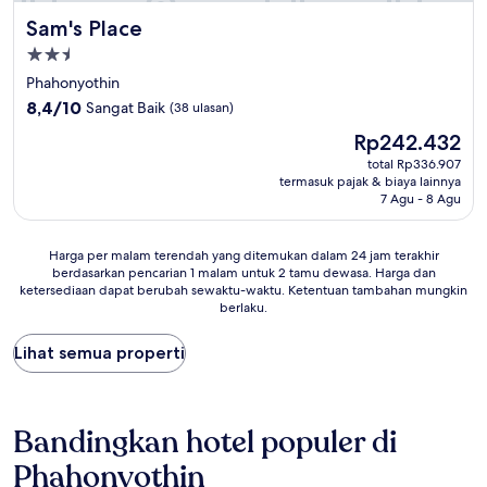
Sam's Place
Sam's Place
Properti
bintang
Phahonyothin
2.5
8.4
8,4/10
Sangat Baik
(38 ulasan)
dari
Harga
Rp242.432
10,
sekarang
Sangat
total Rp336.907
Rp242.432
termasuk pajak & biaya lainnya
Baik,
7 Agu - 8 Agu
(38
ulasan)
Harga
Harga per malam terendah yang ditemukan dalam 24 jam terakhir
berdasarkan pencarian 1 malam untuk 2 tamu dewasa. Harga dan
per
ketersediaan dapat berubah sewaktu-waktu. Ketentuan tambahan mungkin
malam
berlaku.
terendah
yang
Lihat semua properti
ditemukan
dalam
24
jam
terakhir
Bandingkan hotel populer di
berdasarkan
Phahonyothin
pencarian