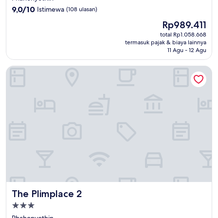
4.0
9.0
9,0/10
Istimewa
(108 ulasan)
dari
Harga
Rp989.411
10,
sekarang
Istimewa,
total Rp1.058.668
Rp989.411
termasuk pajak & biaya lainnya
(108
11 Agu - 12 Agu
ulasan)
The Plimplace 2
The Plimplace 2
The Plimplace 2
Properti
bintang
Phahonyothin