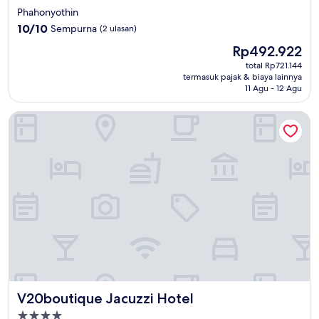
bintang
Phahonyothin
2.0
10.0
10/10
Sempurna
(2 ulasan)
dari
Harga
Rp492.922
10,
sekarang
Sempurna,
total Rp721.144
Rp492.922
termasuk pajak & biaya lainnya
(2
11 Agu - 12 Agu
ulasan)
V20boutique Jacuzzi Hotel
V20boutique Jacuzzi Hotel
V20boutique Jacuzzi Hotel
Properti