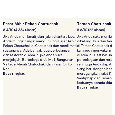
Pasar Akhir Pekan Chatuchak
Taman Chatuchak
8.4/10 (4.334 ulasan)
8.6/10 (22 ulasan)
Jika Anda menikmati jalan-jalan di antara kios,
Jika Anda suka menikma
Anda mungkin ingin mengunjungi Pasar Akhir
dikelilingi bua dan tana
Pekan Chatuchak di Chatuchak dan menikmati
di Taman Chatuchak di 
suasananya. Ada banyak juga perbelanjaan
kami juga menyukai mon
dan restoran di area ini jika Anda suka
di area ini. Destinasi i
menjelajah. Berbelanja di JJ Mall, Bangunan
perbelanjaan dan resto
Vintage Merah Chatuchak, dan Pasar Or Tor
sehingga Anda dapat 
Kor.
siang hari dengan berwis
Baca ringkas
meregangkan kaki? Kun
Santiphap dan Taman Sa
keduanya berada tidak ja
Baca ringkas