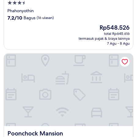
Properti
bintang
Phahonyothin
3.5
7.2
7,2/10
Bagus
(16 ulasan)
dari
Harga
Rp548.526
10,
sekarang
Bagus,
total Rp645.616
Rp548.526
termasuk pajak & biaya lainnya
(16
7 Agu - 8 Agu
ulasan)
Poonchock Mansion
Poonchock Mansion
Poonchock Mansion