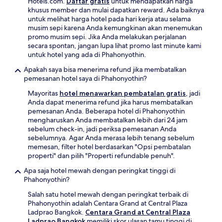
Hotels.com.
Daftar gratis
untuk mendapatkan harga
khusus member dan mulai dapatkan reward. Ada baiknya
untuk melihat harga hotel pada hari kerja atau selama
musim sepi karena Anda kemungkinan akan menemukan
promo musim sepi. Jika Anda melakukan perjalanan
secara spontan, jangan lupa lihat promo last minute kami
untuk hotel yang ada di Phahonyothin.
Apakah saya bisa menerima refund jika membatalkan
pemesanan hotel saya di Phahonyothin?
Mayoritas
hotel menawarkan pembatalan gratis
, jadi
Anda dapat menerima refund jika harus membatalkan
pemesanan Anda. Beberapa hotel di Phahonyothin
mengharuskan Anda membatalkan lebih dari 24 jam
sebelum check-in, jadi periksa pemesanan Anda
sebelumnya. Agar Anda merasa lebih tenang sebelum
memesan, filter hotel berdasarkan "Opsi pembatalan
properti" dan pilih "Properti refundable penuh".
Apa saja hotel mewah dengan peringkat tinggi di
Phahonyothin?
Salah satu hotel mewah dengan peringkat terbaik di
Phahonyothin adalah Centara Grand at Central Plaza
Ladprao Bangkok.
Centara Grand at Central Plaza
Ladprao Bangkok
memiliki skor ulasan tamu tinggi di