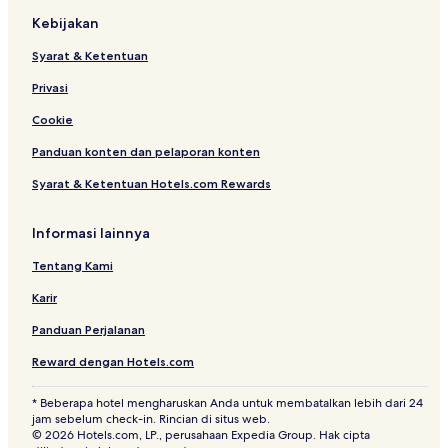
Hotel dekat Lotte Shopping Avenue
Kebijakan
Hotel dengan Dapur Kecil di Kuningan Timur
Syarat & Ketentuan
Hotel Keluarga di Setiabudi
Privasi
Hotel dekat Mall Kuningan City
Cookie
Hotel Bintang 5 di Setiabudi
Hotel dengan Pusat Kebugaran di Kuningan
Panduan konten dan pelaporan konten
Hotel dengan Pusat Kebugaran di Pusat Bisnis Sudirman
Syarat & Ketentuan Hotels.com Rewards
Hotel dekat Mal Ambasador
Informasi lainnya
Hotel dekat Kidzania
Tentang Kami
Hotel Bintang 3 di Setiabudi
Karir
Hotel dekat Senayan City
Panduan Perjalanan
Hotel dengan Kolam Renang di Setiabudi
Hotel dekat Institut Prancis di Indonesia
Reward dengan Hotels.com
Hotel dekat Grand Indonesia
* Beberapa hotel mengharuskan Anda untuk membatalkan lebih dari 24
jam sebelum check-in. Rincian di situs web.
Hotel Murah di Setiabudi
© 2026 Hotels.com, LP., perusahaan Expedia Group. Hak cipta