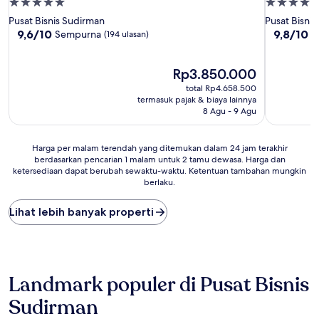
Properti
Properti
bintang
bintang
Pusat Bisnis Sudirman
Pusat Bisni
5.0
5.0
9.6
9.8
9,6/10
9,8/10
Sempurna
S
(194 ulasan)
dari
dari
10,
10,
Sempurna,
Harga
Sempurna
Rp3.850.000
(194
sekarang
(181
total Rp4.658.500
ulasan)
Rp3.850.000
ulasan)
termasuk pajak & biaya lainnya
8 Agu - 9 Agu
Harga
Harga per malam terendah yang ditemukan dalam 24 jam terakhir
berdasarkan pencarian 1 malam untuk 2 tamu dewasa. Harga dan
per
ketersediaan dapat berubah sewaktu-waktu. Ketentuan tambahan mungkin
malam
berlaku.
terendah
yang
Lihat lebih banyak properti
ditemukan
dalam
24
jam
terakhir
berdasarkan
Landmark populer di Pusat Bisnis
pencarian
Sudirman
1
malam