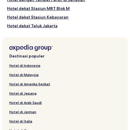
Hotel dekat Stasiun MRT Blok M
Hotel dekat Stasiun Kebayoran
Hotel dekat Teluk Jakarta
Hotel dekat Pacific Place
Hotel di Jakarta
Hotel dekat Museum Keprajuritan ABRI
Destinasi populer
Hotel dekat Plaza Semanggi
Hotel di Indonesia
Hotel Bintang 2 di Kuningan
Hotel di Malaysia
Hotel dekat Kedutaan Besar Timor Leste
Hotel di Amerika Serikat
Hotel Bintang 4 di Jakarta
Hotel di Jepang
Hotel dekat Balai Sidang Jakarta Convention Center
Hotel di Arab Saudi
Hotel dengan Dapur Kecil di Grogol Utara
Hotel di Jerman
Hotel Bintang 2 di Bendungan Hilir
Hotel dekat Kedutaan Besar Panama
Hotel di Italia