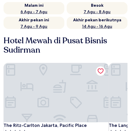
Malam ini
Besok
6 Agu - 7 Agu
7 Agu - 8 Agu
Akhir pekan ini
Akhir pekan berikutnya
7 Agu - 9 Agu
14 Agu - 16 Agu
Hotel Mewah di Pusat Bisnis
Sudirman
The Ritz-Carlton Jakarta, Pacific Place
The Langh
The Ritz-Carlton Jakarta, Pacific Place
The Langh
The Ritz-Carlton Jakarta, Pacific Place
The Langh