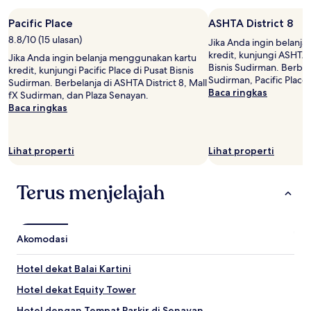
untuk
2
Pacific Place
ASHTA District 8
tamu
8.8/10 (15 ulasan)
Jika Anda ingin belanj
dewasa.
kredit, kunjungi ASHTA D
Jika Anda ingin belanja menggunakan kartu
Harga
Bisnis Sudirman. Berbela
kredit, kunjungi Pacific Place di Pusat Bisnis
dan
Sudirman, Pacific Place
Sudirman. Berbelanja di ASHTA District 8, Mall
ketersediaan
Baca ringkas
fX Sudirman, dan Plaza Senayan.
dapat
Baca ringkas
berubah
sewaktu-
waktu.
Ketentuan
Lihat properti
Lihat properti
tambahan
mungkin
berlaku.
Terus menjelajah
Akomodasi
Hotel dekat Balai Kartini
Hotel dekat Equity Tower
Hotel dengan Tempat Parkir di Senayan